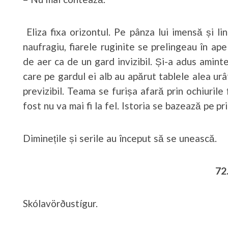
Eliza fixa orizontul. Pe pânza lui imensă și l
naufragiu, fiarele ruginite se prelingeau în ap
de aer ca de un gard invizibil. Și-a adus aminte
care pe gardul ei alb au apărut tablele alea urâ
previzibil. Teama se furișa afară prin ochiurile f
fost nu va mai fi la fel. Istoria se bazează pe pri
Diminețile și serile au început să se unească.
72
Skólavörðustígur.