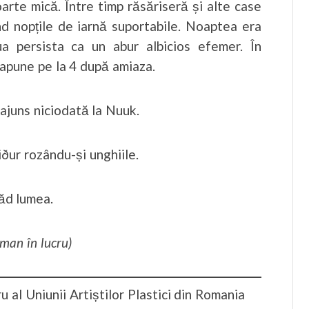
oarte mică. Între timp răsăriseră și alte case
nd nopțile de iarnă suportabile. Noaptea era
ua persista ca un abur albicios efemer. În
 apune pe la 4 după amiaza.
ajuns niciodată la Nuuk.
iður rozându-și unghiile.
văd lumea.
man în lucru)
l Uniunii Artiștilor Plastici din Romania