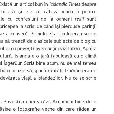
Există un articol bun în
Icelandic Times
despre
ibuiseră și ele cu câteva mărturii pentru
lele cu confesiuni de la oameni
reali
sunt
ricepea la scris, de când își pierduse părinții
se ascuțiseră. Primele ei articole erau scrise
șea să treacă de clasicele subiecte de blog cu
gul ei cu povești avea puțini vizitatori. Apoi a
ăutură. Islanda e o țară fabuloasă cu o climă
ui Ísgerður. Scria bine acum, nu se mai temea
bă o ocazie să spună răutăți. Guðrún era de
devărata viață a islandezilor. Nu ce se scrie
e. Povestea unei străzi. Acum mai bine de o
găsise o fotografie veche din care râdea un