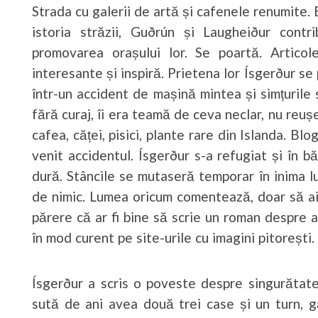
Strada cu galerii de artă și cafenele renumite. 
istoria străzii, Guðrún și Laugheiður contr
promovarea orașului lor. Se poartă. Artico
interesante și inspiră. Prietena lor Ísgerður se p
într-un accident de mașină mintea și simțurile 
fără curaj, îi era teamă de ceva neclar, nu reu
cafea, căței, pisici, plante rare din Islanda. Blo
venit accidentul. Ísgerður s-a refugiat și în b
dură. Stâncile se mutaseră temporar în inima l
de nimic. Lumea oricum comentează, doar să ai
părere că ar fi bine să scrie un roman despre a
în mod curent pe site-urile cu imagini pitorești.
Ísgerður a scris o poveste despre singurătat
sută de ani avea două trei case și un turn, 