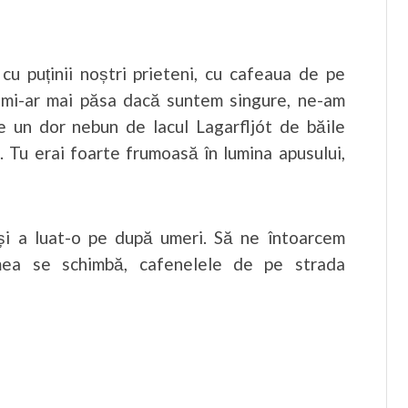
u puținii noștri prieteni, cu cafeaua de pe
 mi-ar mai păsa dacă suntem singure, ne-am
e un dor nebun de lacul Lagarfljót de băile
i. Tu erai foarte frumoasă în lumina apusului,
și a luat-o pe după umeri. Să ne întoarcem
mea se schimbă, cafenelele de pe strada