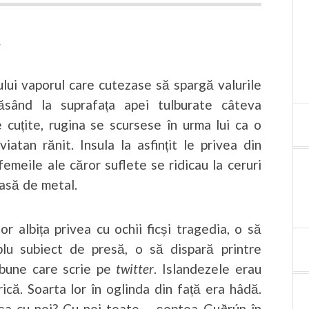
.
ului vaporul care cutezase să spargă valurile
ăsând la suprafața apei tulburate câteva
e cuțite, rugina se scursese în urma lui ca o
iatan rănit. Insula la asfințit le privea din
emeile ale căror suflete se ridicau la ceruri
asă de metal.
r albița privea cu ochii ficși tragedia, o să
lu subiect de presă, o să dispară printre
 bune care scrie pe
twitter
. Islandezele erau
rică. Soarta lor în oglinda din față era hâdă.
așa cu noi? Cu noi toate…, șoptea Guðrún în