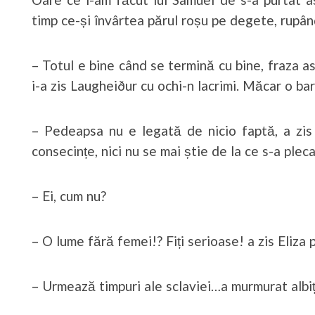
timp ce-și învârtea părul roșu pe degete, rupând d
– Totul e bine când se termină cu bine, fraza as
i-a zis Laugheiður cu ochi-n lacrimi. Măcar o ba
– Pedeapsa nu e legată de nicio faptă, a zis
consecințe, nici nu se mai știe de la ce s-a pleca
– Ei, cum nu?
– O lume fără femei!? Fiți serioase! a zis Eliza 
– Urmează timpuri ale sclaviei…a murmurat albiț