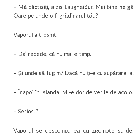
– Mă plictisiți, a zis Laugheiður. Mai bine ne
Oare pe unde o fi grădinarul tău?
Vaporul a trosnit.
– Da’ repede, că nu mai e timp.
– Și unde să fugim? Dacă nu ți-e cu supărare, a
– Înapoi în Islanda. Mi-e dor de verile de acolo.
– Serios!?
Vaporul se descompunea cu zgomote surde.