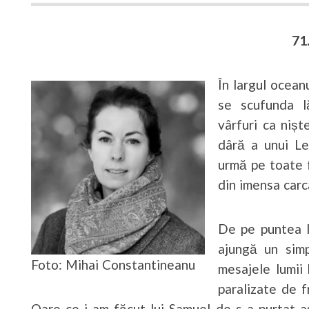
71
În largul ocean
se scufunda l
vârfuri ca nișt
dâră a unui Lev
urmă pe toate f
din imensa carc
De pe puntea lo
ajungă un simp
Foto: Mihai Constantineanu
mesajele lumii
paralizate de f
Oare ce i-am făcut lui Samuel de s-a purtat 