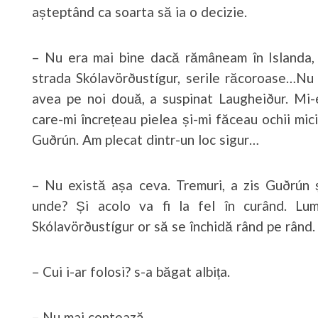
așteptând ca soarta să ia o decizie.
– Nu era mai bine dacă rămâneam în Islanda, c
strada Skólavörðustígur, serile răcoroase…Nu
avea pe noi două, a suspinat Laugheiður. Mi-
care-mi încrețeau pielea și-mi făceau ochii mic
Guðrún. Am plecat dintr-un loc sigur…
– Nu există așa ceva. Tremuri, a zis Guðrún 
unde? Și acolo va fi la fel în curând. Lu
Skólavörðustígur or să se închidă rând pe rând.
– Cui i-ar folosi? s-a băgat albița.
– Nu mai contează.