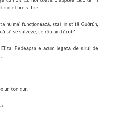
in el fire și fire.
ta nu mai funcționează, stai liniștită Guðrún,
rcă să se salveze, ce rău am făcut?
 Eliza. Pedeapsa e acum legată de șirul de
t.
pe un ton dur.
a.