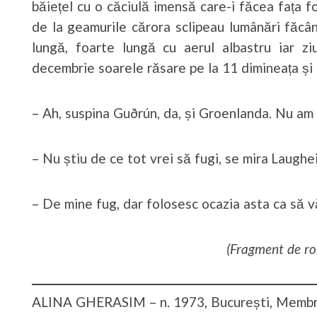
băiețel cu o căciulă imensă care-i făcea fața f
de la geamurile cărora sclipeau lumânări făcâ
lungă, foarte lungă cu aerul albastru iar zi
decembrie soarele răsare pe la 11 dimineața și
– Ah, suspina Guðrún, da, și Groenlanda. Nu am 
– Nu știu de ce tot vrei să fugi, se mira Laughe
– De mine fug, dar folosesc ocazia asta ca să 
(Fragment de ro
ALINA GHERASIM – n. 1973, București, Membru a