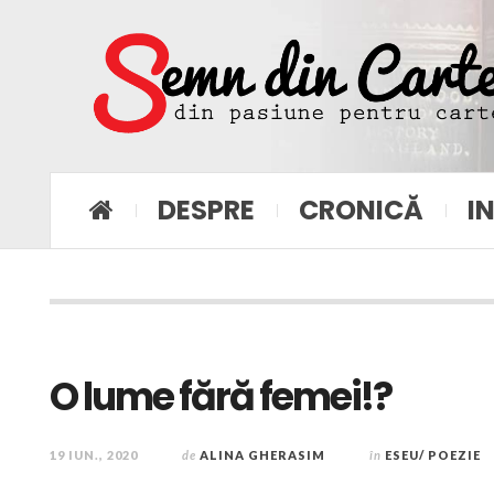
DESPRE
CRONICĂ
I
O lume fără femei!?
19 IUN., 2020
de
ALINA GHERASIM
în
ESEU/ POEZIE