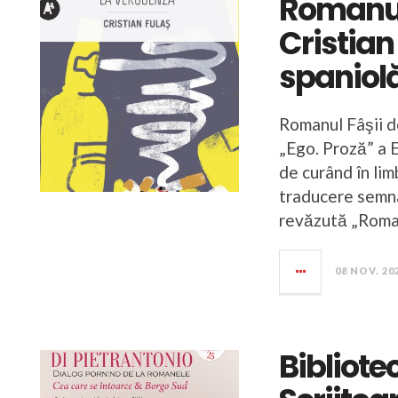
Romanul 
Cristian
spaniol
Romanul Fâşii de
„Ego. Proză” a E
de curând în lim
traducere semna
revăzută „Roman
08 NOV. 20
Bibliote