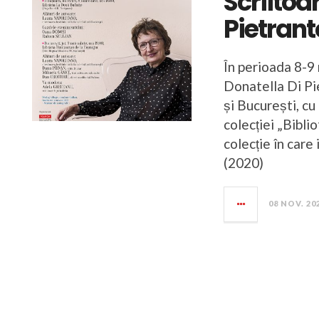
Scriitoa
Pietran
În perioada 8-9 
Donatella Di Pie
și București, cu 
colecției „Bibli
colecție în care
(2020)
08 NOV. 20