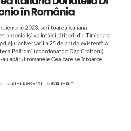
rea italiană Donatella Di
tonio în România
noiembrie 2023, scriitoarea italiană
trantonio își va întâlni cititorii din Timișoara
prilejul aniversării a 25 de ani de existență a
oteca Polirom” (coordonator: Dan Croitoru),
 i-au apărut romanele Cea care se întoarce
23
de
SEMNDINCARTE
în
EVENIMENT