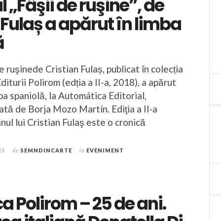
„Fâşii de ruşine”, de
 Fulaș a apărut în limba
ă
 ruşinede Cristian Fulaș, publicat în colecția
diturii Polirom (edția a II-a, 2018), a apărut
ba spaniolă, la Automática Editorial,
tă de Borja Mozo Martín. Ediţia a II‑a
ul lui Cristian Fulaş este o cronică
23
de
SEMNDINCARTE
în
EVENIMENT
ca Polirom – 25 de ani.