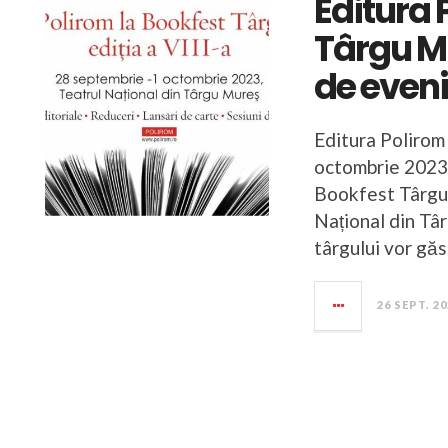
Editura 
Târgu M
de even
Editura Polirom
octombrie 2023 l
Bookfest Târgu 
Național din Târ
târgului vor găs
26 SEPT. 2