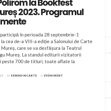
Polirom la Bookfest
ureș 2023. Programul
imente
 participă în perioada 28 septembrie-1
a cea de-a VIII-a ediție a Salonului de Carte
Mureș, care se va desfășura la Teatrul
gu Mureș. La standul editurii vizitatorii
i peste 700 de titluri, toate aflate la
023
de
SEMNDINCARTE
în
EVENIMENT