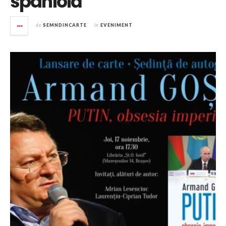
spaniolă
de
SEMNDINCARTE
în
EVENIMENT