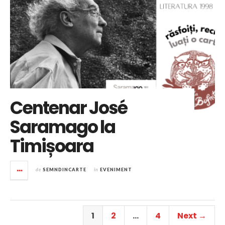
Centenar José
Saramago la
Timișoara
de
SEMNDINCARTE
în
EVENIMENT
1
2
…
4
Next →