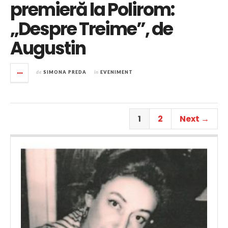
premieră la Polirom:
„Despre Treime”, de
Augustin
de
SIMONA PREDA
în
EVENIMENT
1
2
Next →