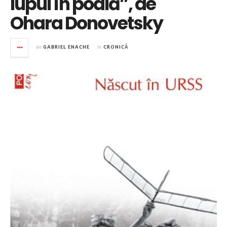
lupul în poală”, de
Ohara Donovetsky
de
GABRIEL ENACHE
în
CRONICĂ