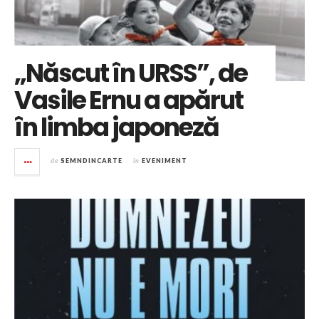
„Născut în URSS”, de
Vasile Ernu a apărut
în limba japoneză
de
SEMNDINCARTE
în
EVENIMENT