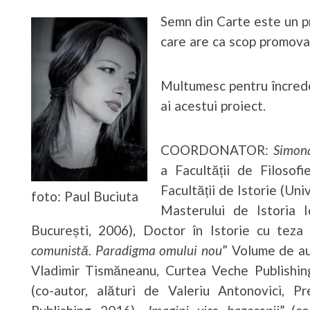
Semn din Carte este un pr
care are ca scop promovare
Multumesc pentru încrede
ai acestui proiect.
COORDONATOR:
Simon
a Facultății de Filosof
Facultății de Istorie (Un
foto: Paul Buciuta
Masterului de Istoria I
București, 2006), Doctor în Istorie cu teza 
comunistă. Paradigma omului nou
” Volume de a
Vladimir Tismăneanu, Curtea Veche Publishin
(co-autor, alături de Valeriu Antonovici, 