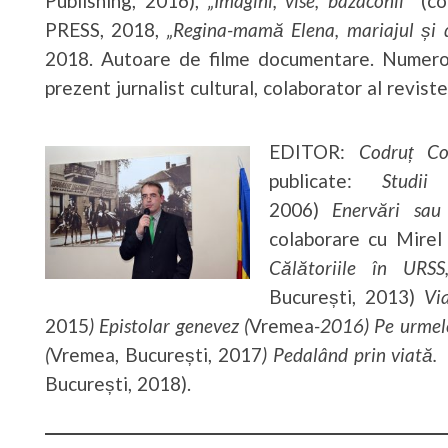
Publishing, 2016),
„Imagini, vise, bazaconii
” (c
PRESS, 2018,
„Regina-mamă Elena, mariajul și de
2018. Autoare de filme documentare. Numeroase
prezent jurnalist cultural, colaborator al revist
EDITOR:
Codruț Co
publicate:
Studii 
2006)
Enervări sau 
colaborare cu Mirel
Călătoriile în URS
București, 2013)
Vi
2015
) Epistolar genevez (
Vremea
-2016) Pe urmele c
(
Vremea, București, 2017
)
Pedalând prin viată. 
București, 2018).