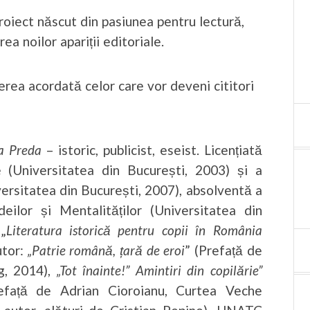
oiect născut din pasiunea pentru lectură,
a noilor apariții editoriale.
rea acordată celor care vor deveni cititori
a Preda
– istoric, publicist, eseist. Licențiată
ie (Universitatea din București, 2003) și a
iversitatea din București, 2007), absolventă a
deilor și Mentalităților (Universitatea din
„
Literatura istorică pentru copii în România
utor:
„Patrie română, țară de eroi
” (Prefață de
g, 2014),
„Tot înainte!” Amintiri din copilărie”
Prefață de Adrian Cioroianu, Curtea Veche