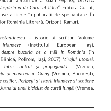
o-autor, alături de Cristian Pepino), UNATC
spărțirea de Carol al II-lea”
, Editura Corint,
 articole în publicații de specialitate. În
elor România Literară, Orizont, Ramuri.
nstantinescu
– istoric și scriitor. Volume
irlandeze
(Institutul European, Iași,
despre bucuria de a trăi în România
(în
 Bănică, Polirom, Iași, 2007)
Mirajul utopiei.
S, între control și propagandă (
Vremea,
ața și moartea în Gulag (
Vremea, București,
elților. Peripeții și istorii irlandeze și scoțiene
Jurnalul unui biciclist de cursă lungă
(Vremea,