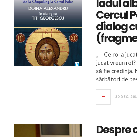
Iadul al
Cercul P
dialog c
(fragme
„ – Ce rol a juc
jucat vreun rol
să fie credința.
sărbători de pes
30 DEC. 20
Despre c