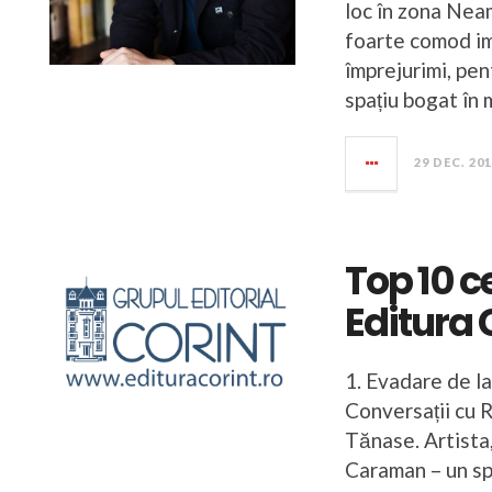
loc în zona Neam
foarte comod im
împrejurimi, pen
spațiu bogat în 
29 DEC. 20
Top 10 c
Editura 
1. Evadare de l
Conversații cu 
Tănase. Artista,
Caraman – un sp