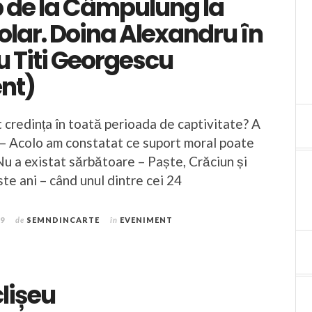
b de la Câmpulung la
olar. Doina Alexandru în
u Titi Georgescu
nt)
at credința în toată perioada de captivitate? A
? – Acolo am constatat ce suport moral poate
 Nu a existat sărbătoare – Paște, Crăciun și
te ani – când unul dintre cei 24
19
de
SEMNDINCARTE
în
EVENIMENT
lișeu