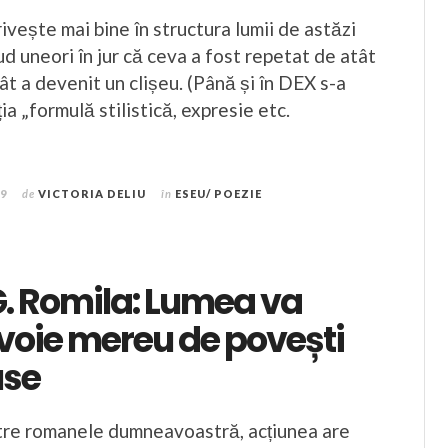
ivește mai bine în structura lumii de astăzi
ud uneori în jur că ceva a fost repetat de atât
cât a devenit un clișeu. (Până și în DEX s-a
ia „formulă stilistică, expresie etc.
19
de
VICTORIA DELIU
în
ESEU/ POEZIE
G. Romila: Lumea va
voie mereu de povești
use
ntre romanele dumneavoastră, acțiunea are