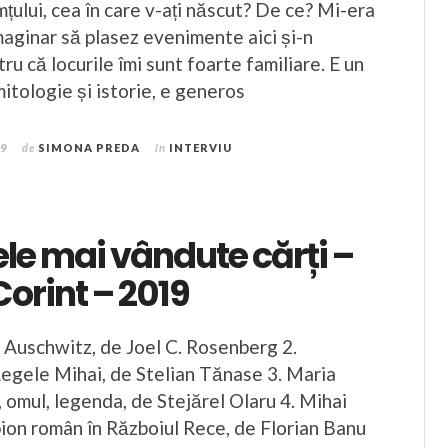
țului, cea în care v-ați născut? De ce? Mi-era
aginar să plasez evenimente aici și-n
tru că locurile îmi sunt foarte familiare. E un
mitologie și istorie, e generos
19
de
SIMONA PREDA
în
INTERVIU
ele mai vândute cărți –
Corint – 2019
a Auschwitz, de Joel C. Rosenberg 2.
Regele Mihai, de Stelian Tănase 3. Maria
 omul, legenda, de Stejărel Olaru 4. Mihai
ion român în Războiul Rece, de Florian Banu