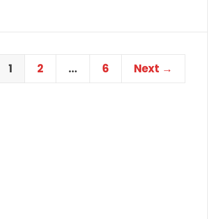
1
2
…
6
Next →