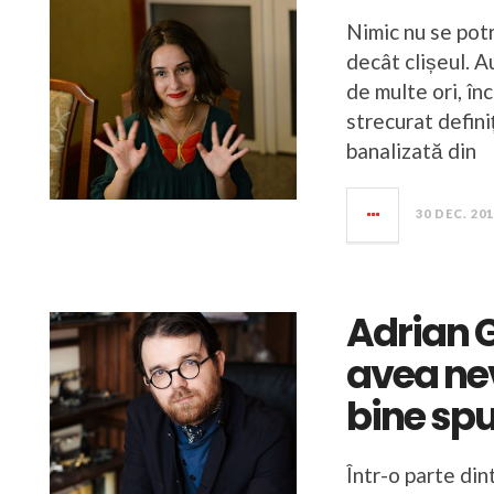
Nimic nu se potr
decât clișeul. A
de multe ori, în
strecurat definiț
banalizată din
30 DEC. 20
Adrian 
avea ne
bine sp
Într-o parte di