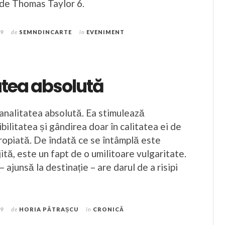
de Thomas Taylor 6.
19
de
SEMNDINCARTE
în
EVENIMENT
atea absolută
nalitatea absolută. Ea stimulează
ibilitatea și gândirea doar în calitatea ei de
opiată. De îndată ce se întâmplă este
tă, este un fapt de o umilitoare vulgaritate.
– ajunsă la destinație – are darul de a risipi
19
de
HORIA PĂTRAȘCU
în
CRONICĂ