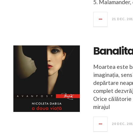
5. Malamander, 
21 DEC. 20
Banalit
Moartea este ba
imaginația, sens
depărtare neapr
complet dezvrăji
Orice călătorie 
mirajul
20 DEC. 20