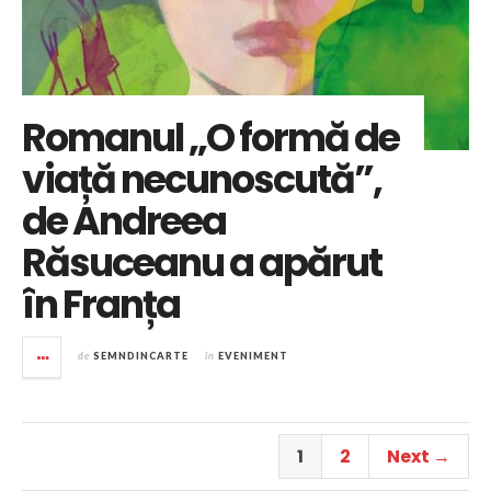
Romanul „O formă de
viață necunoscută”,
de Andreea
Răsuceanu a apărut
în Franța
de
SEMNDINCARTE
în
EVENIMENT
1
2
Next →