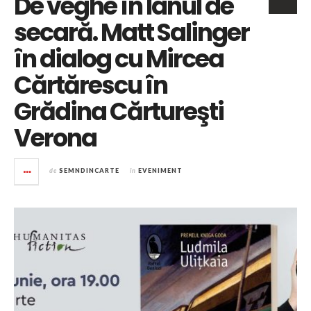
De veghe în lanul de
secară. Matt Salinger
în dialog cu Mircea
Cărtărescu în
Grădina Cărtureşti
Verona
de
SEMNDINCARTE
în
EVENIMENT