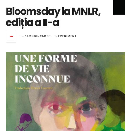
Bloomsday la MNLR,
ediția a II-a
de
SEMNDINCARTE
în
EVENIMENT