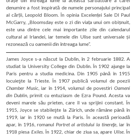
orașe din întreaga lume la această sărbătoare a cărei
denumire a fost inspirată de numele personajului principal
al cărții, Leopold Bloom. În opinia Excelenței Sale Dl Paul
McGarry, „Bloomsday este o zi din viața unui om obișnuit,
este una dintre cele mai importante zile din calendarul
cultural al Irlandei, iar temele din Ulise sunt universale și
rezonează cu oamenii din întreaga lume”.
James Joyce s-a născut la Dublin, în 2 februarie 1882. A
studiat la University College din Dublin. În 1902 ajunge la
Paris pentru a studia medicina. Din 1905 până în 1915
locuieşte la Trieste. În 1907 publică volumul de poezii
Chamber Music
, iar în 1914, volumul de povestiri
Oameni
din Dublin
, primit cu entuziasm de Ezra Pound. Acesta va
deveni marele său prieten, care îl va sprijini constant. În
1915, Joyce se stabileşte la Zürich, unde rămâne până în
1919, iar în 1920 se mută la Paris. În această perioadă
apar, în 1916, romanul
Portret al artistului la tinereţe
, iar în
1918 piesa
Exiles
. În 1922, chiar de ziua sa, apare
Ulise
. În