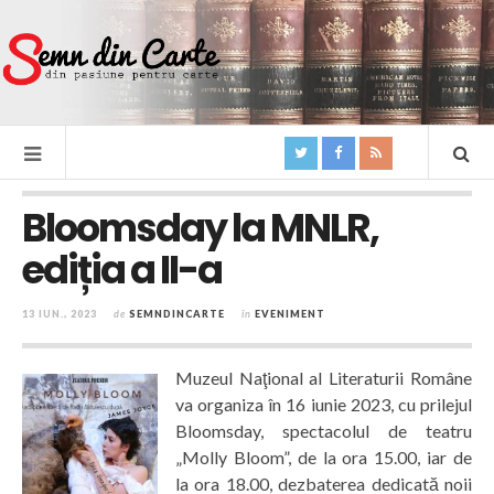
Bloomsday la MNLR,
ediția a II-a
13 IUN., 2023
de
SEMNDINCARTE
în
EVENIMENT
Muzeul Naţional al Literaturii Române
va organiza în 16 iunie 2023, cu prilejul
Bloomsday, spectacolul de teatru
„Molly Bloom”, de la ora 15.00, iar de
la ora 18.00, dezbaterea dedicată noii