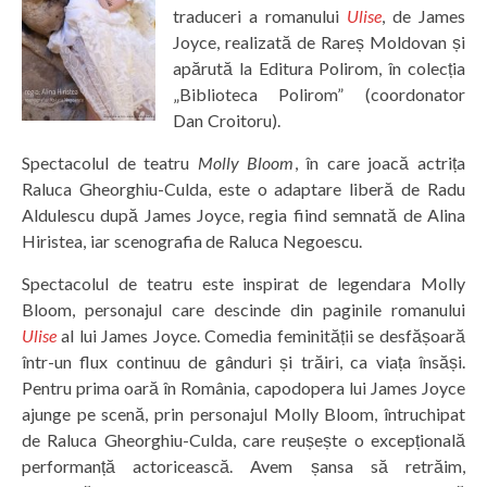
traduceri a romanului
Ulise
, de James
Joyce, realizată de Rareș Moldovan și
apărută la Editura Polirom, în colecția
„Biblioteca Polirom” (coordonator
Dan Croitoru).
Spectacolul de teatru
Molly Bloom
, în care joacă actrița
Raluca Gheorghiu-Culda, este o adaptare liberă de Radu
Aldulescu după James Joyce, regia fiind semnată de Alina
Hiristea, iar scenografia de Raluca Negoescu.
Spectacolul de teatru este inspirat de legendara Molly
Bloom, personajul care descinde din paginile romanului
Ulise
al lui James Joyce. Comedia feminității se desfășoară
într-un flux continuu de gânduri și trăiri, ca viața însăși.
Pentru prima oară în România, capodopera lui James Joyce
ajunge pe scenă, prin personajul Molly Bloom, întruchipat
de Raluca Gheorghiu-Culda, care reușește o excepțională
performanță actoricească. Avem șansa să retrăim,