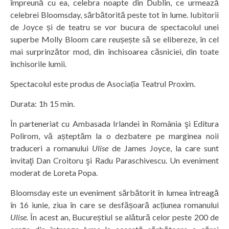
împreună cu ea, celebra noapte din Dublin, ce urmează
celebrei Bloomsday, sărbătorită peste tot în lume. Iubitorii
de Joyce și de teatru se vor bucura de spectacolul unei
superbe Molly Bloom care reușește să se elibereze, în cel
mai surprinzător mod, din închisoarea căsniciei, din toate
închisorile lumii.
Spectacolul este produs de Asociația Teatrul Proxim.
Durata: 1h 15 min.
În parteneriat cu Ambasada Irlandei în România şi Editura
Polirom, vă așteptăm la o dezbatere pe marginea noii
traduceri a romanului
Ulise
de James Joyce, la care sunt
invitaţi Dan Croitoru şi Radu Paraschivescu. Un eveniment
moderat de Loreta Popa.
Bloomsday este un eveniment sărbătorit în lumea întreagă
în 16 iunie, ziua în care se desfășoară acțiunea romanului
Ulise
. În acest an, Bucureștiul se alătură celor peste 200 de