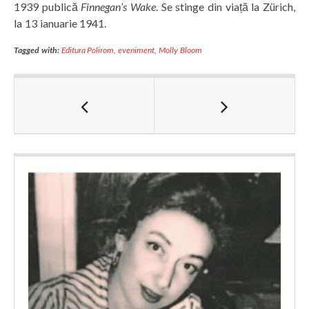
1939 publică
Finnegan’s Wake
. Se stinge din viață la Zürich,
la 13 ianuarie 1941.
Tagged with:
Editura Polirom
,
eveniment
,
Molly Bloom