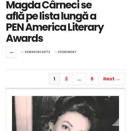
Magda Cârneci se
află pe lista lungă a
PEN America Literary
Awards
de
SEMNDINCARTE
în
EVENIMENT
1
2
…
5
Next →