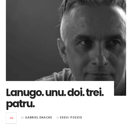
Lanugo. unu. doi. trei.
patru.
de
GABRIEL ENACHE
în
ESEU/ POEZIE