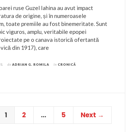
oarei ruse Guzel Iahina au avut impact
teratura de origine, și în numeroasele
m, toate premiile au fost binemeritate. Sunt
ic viguros, amplu, veritabile epopei
roiectate pe o canava istorică ofertantă
vică din 1917), care
21
de
ADRIAN G. ROMILA
în
CRONICĂ
1
2
…
5
Next →