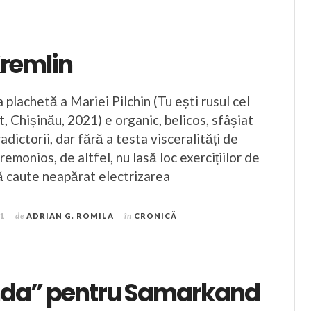
Kremlin
a plachetă a Mariei Pilchin (Tu ești rusul cel
t, Chișinău, 2021) e organic, belicos, sfâșiat
adictorii, dar fără a testa visceralități de
remonios, de altfel, nu lasă loc exercițiilor de
ă caute neapărat electrizarea
21
de
ADRIAN G. ROMILA
în
CRONICĂ
nda” pentru Samarkand