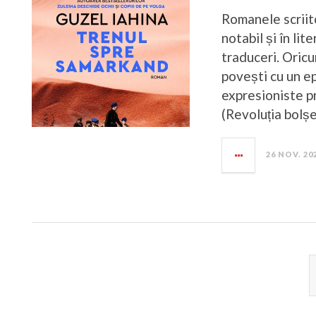
Romanele scriit
notabil și în li
traduceri. Oricu
povești cu un ep
expresioniste p
(Revoluția bolșe
26 NOV. 20