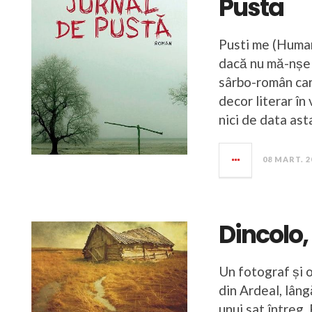
Pusta
Pusti me (Humani
dacă nu mă-nșel
sârbo-român car
decor literar în 
nici de data ast
08 MART. 2
Dincolo,
Un fotograf și o
din Ardeal, lâng
unui sat întreg. 