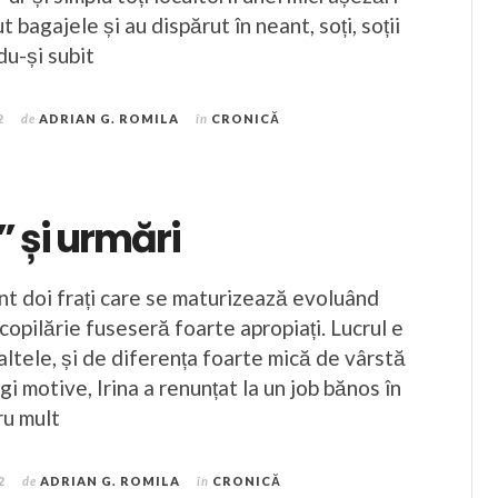
t bagajele și au dispărut în neant, soți, soții
du-și subit
2
de
ADRIAN G. ROMILA
în
CRONICĂ
 și urmări
unt doi frați care se maturizează evoluând
 copilărie fuseseră foarte apropiați. Lucrul e
 altele, și de diferența foarte mică de vârstă
gi motive, Irina a renunțat la un job bănos în
ru mult
2
de
ADRIAN G. ROMILA
în
CRONICĂ