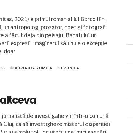
tas, 2021) e primul roman al lui Borco Ilin,
, un antropolog, prozator, poet și fotograf
e a făcut deja din peisajul Banatului un
varii expresii. Imaginarul său nu e o excepție
a, doar
022
de
ADRIAN G. ROMILA
în
CRONICĂ
 altceva
 jurnalistă de investigație vin într-o comună
ă Cluj, ca să investigheze misterul dispariției
Pur și simplu toți locuitorii unei mici așezări