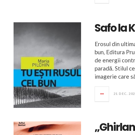
Safo la 
Erosul din ultim
bun, Editura Pru
de energii contr
paradă. Stilul ce
imagerie care s
21 DEC. 20
„Ghirla