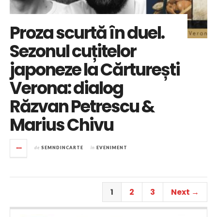
Proza scurtă în duel.
Sezonul cuțitelor
japoneze la Cărturești
Verona: dialog
Răzvan Petrescu &
Marius Chivu
de
SEMNDINCARTE
în
EVENIMENT
1
2
3
Next →