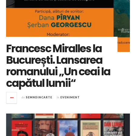
Francesc Miralles la
București. Lansarea
romanului „Un ceai la
capătul lumii“
de
SEMNDINCARTE
în
EVENIMENT