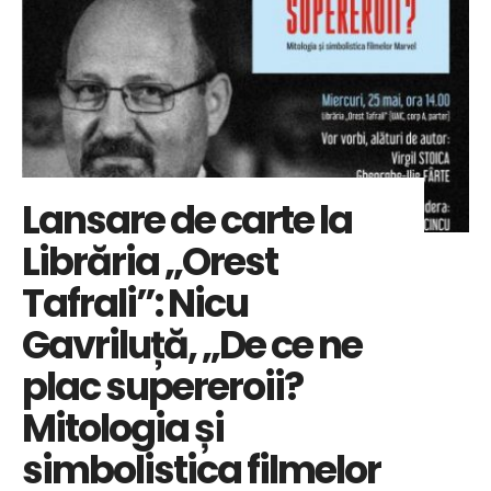
Lansare de carte la
Librăria „Orest
Tafrali”: Nicu
Gavriluță, „De ce ne
plac supereroii?
Mitologia și
simbolistica filmelor