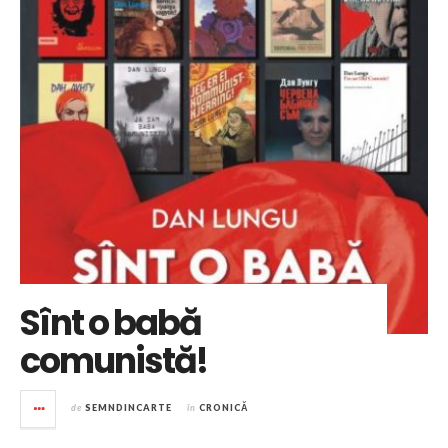
Sînt o babă
comunistă!
de
SEMNDINCARTE
în
CRONICĂ