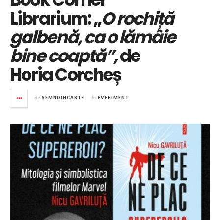
Librarium: „
O rochiță
galbenă, ca o lămâie
bine coaptă”,
de
Horia Corcheș
de
SEMNDINCARTE
în
EVENIMENT