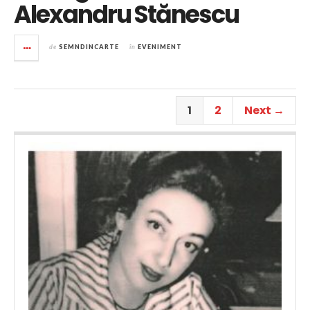
Alexandru Stănescu
de
SEMNDINCARTE
în
EVENIMENT
1
2
Next →