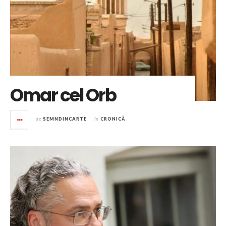
Omar cel Orb
de
SEMNDINCARTE
în
CRONICĂ