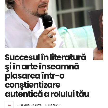
Succesul în literatură
şi în arte înseamnă
plasarea într-o
conştientizare
autentică a rolului tău
de
SEMNDINCARTE
în
INTERVIU