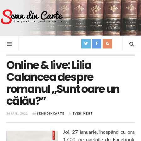
Online & live: Lilia
Calancea despre
romanul „Sunt oare un
călău?”
26 IAN., 2022
de
SEMNDINCARTE
în
EVENIMENT
Joi, 27 ianuarie, începând cu ora
17.00, pe paginile de Facebook