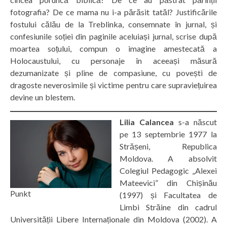
fotografia? De ce mama nu i-a părăsit tatăl? Justificările
fostului călău de la Treblinka, consemnate în jurnal, și
confesiunile soției din paginile aceluiași jurnal, scrise după
moartea soțului, compun o imagine amestecată a
Holocaustului, cu personaje în aceeași măsură
dezumanizate și pline de compasiune, cu povești de
dragoste neverosimile și victime pentru care supraviețuirea
devine un blestem.
Lilia Calancea
s-a născut
pe 13 septembrie 1977 la
Strășeni, Republica
Moldova. A absolvit
Colegiul Pedagogic „Alexei
Mateevici” din Chișinău
Punkt
(1997) și Facultatea de
Limbi Străine din cadrul
Universității Libere Internaționale din Moldova (2002). A