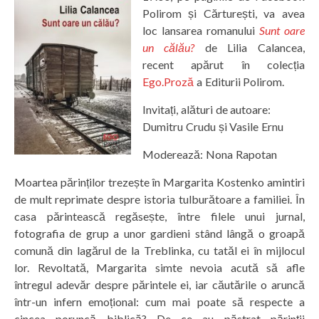
Polirom și Cărturești, va avea
loc lansarea romanului
Sunt oare
un călău?
de Lilia Calancea,
recent apărut în colecția
Ego.Proză
a Editurii Polirom.
Invitați, alături de autoare:
Dumitru Crudu și Vasile Ernu
Moderează: Nona Rapotan
Moartea părinților trezește în Margarita Kostenko amintiri
de mult reprimate despre istoria tulburătoare a familiei. În
casa părintească regăsește, între filele unui jurnal,
fotografia de grup a unor gardieni stând lângă o groapă
comună din lagărul de la Treblinka, cu tatăl ei în mijlocul
lor. Revoltată, Margarita simte nevoia acută să afle
întregul adevăr despre părintele ei, iar căutările o aruncă
într-un infern emoțional: cum mai poate să respecte a
cincea poruncă biblică? De ce au păstrat părinții