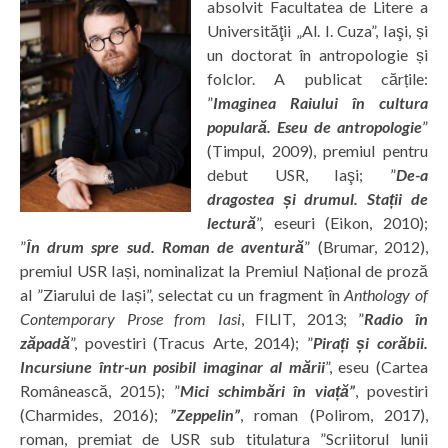
absolvit Facultatea de Litere a
Universităţii „Al. I. Cuza”, Iaşi, și
un doctorat în antropologie și
folclor. A publicat cărțile:
”
Imaginea Raiului în cultura
populară. Eseu de antropologie
”
(Timpul, 2009), premiul pentru
debut USR, Iaşi; ”
De-a
dragostea și drumul. Stații de
lectură
”, eseuri (Eikon, 2010);
”
În drum spre sud. Roman de aventură
” (Brumar, 2012),
premiul USR Iași, nominalizat la Premiul Național de proză
al ”Ziarului de Iași”, selectat cu un fragment în
Anthology of
Contemporary Prose from Iasi
, FILIT, 2013; ”
Radio în
zăpadă
”, povestiri (Tracus Arte, 2014); ”
Pirați și corăbii.
Incursiune într-un posibil imaginar al mării
”, eseu (Cartea
Românească, 2015); ”
Mici schimbări în viață”
, povestiri
(Charmides, 2016);
”Zeppelin”
, roman (Polirom, 2017),
roman, premiat de USR sub titulatura ”Scriitorul lunii