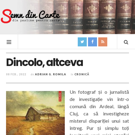
Dincolo, altceva
08 FEB., 2022
de
ADRIAN G. ROMILA
în
CRONICĂ
Un fotograf și o jurnalistă
de investigație vin într-o
comună din Ardeal, lângă
Cluj, ca să investigheze
misterul dispariției unui sat
întreg. Pur și simplu toți