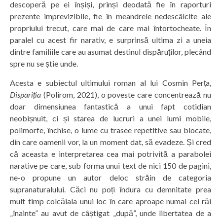
descoperă pe ei înșiși, prinși deodată fie în raporturi
prezente imprevizibile, fie în meandrele nedescâlcite ale
propriului trecut, care mai de care mai întortocheate. În
paralel cu acest fir narativ, e surprinsă ultima zi a uneia
dintre familiile care au asumat destinul dispăruților, plecând
spre nu se știe unde.
Acesta e subiectul ultimului roman al lui Cosmin Perța,
Dispariția
(Polirom, 2021), o poveste care concentrează nu
doar dimensiunea fantastică a unui fapt cotidian
neobișnuit, ci și starea de lucruri a unei lumi mobile,
polimorfe, închise, o lume cu trasee repetitive sau blocate,
din care oamenii vor, la un moment dat, să evadeze. Și cred
că aceasta e interpretarea cea mai potrivită a parabolei
narative pe care, sub forma unui text de nici 150 de pagini,
ne-o propune un autor deloc străin de categoria
supranaturalului. Căci nu poți îndura cu demnitate prea
mult timp colcăiala unui loc în care aproape numai cei răi
„înainte” au avut de câștigat „după”, unde libertatea de a