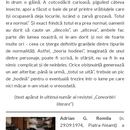
în drum o găină. A cotcodăcit curioasă, pigulind câteva
insecte, apoi a făcut o baie de praf printre vrăbiuțele care
își ocupaseră deja locurile, iscând o zarvă grozavă. Totul
era normal.” Și exact fiindcă totul era prea normal, oamenii
au dorit să caute un „dincolo”, un „altceva”, ambele fac
parte din lumea noastră, ni le-am dorit și noi de foarte
multe ori – ceea ce șterge definitiv granițele dintre tipurile
de normalități. Astfel, „teoria hodinei”, imaginată de unul
dintre personaje, poate fi scrisă, în sfârșit, nu va fi în ea
nimic complicat și de neînțeles. Orice obișnuință generează
un aer alteritar, până la urmă, „totul se uită”, trebuie un pic
de „hodină” pentru o eventuală trezire într-o lume pe care
nici măcar n-am visat-o vreoodată.
(text apărut în ultimul număr al revistei „
Convorbiri
literare
”)
Adrian G. Romila
(n.
29.09.1974, Piatra-Neamț) a