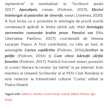
septembrie” și nominalizat la ”Scriitorul anului
2017”,
Apocalipsis,
roman, (Polirom, 2019),
Efectul
îndelungat al pasiunilor de tinerețe,
eseuri, (Junimea, 2020).
A fost inclus cu o povestire în antologia de proză scurtă
românească apăruă în limba sârbă sub titlul
Antologija
savremelne rumunske kratke proze. Ponoćni voz
(Niu
Libertatea, Pančevo, 2017), coordonată de Simona
Lazarjan Popov. A fost contributor, cu câte un text, în
antologiile
Cartea copilăriilor
(Polirom, 2016)
,Scriitori la
poliție
(Polirom, 2016) și
Cum citesc bărbații cărțile
femeilor
(Polirom, 2017). Publică frecvent eseuri, povestiri
și cronici literare în reviste ”pe hârtie” și pe internet. Este
membru al Uniunnii Scriitorilor și al PEN Club România și
este redactor la trimestrialul cultural ”Conta”, editat la
Piatra-Neamț.
Tagged with:
Adrian G. Romila
,
Cosmin Perța
,
cronică
,
Editura Polirom
,
Ego.
Proză