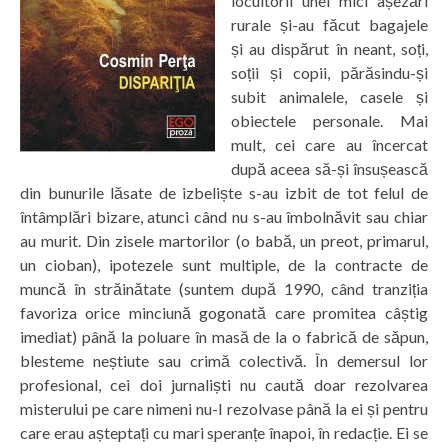
locuitorii unei mici așezări
rurale și-au făcut bagajele
și au dispărut în neant, soți,
soții și copii, părăsindu-și
subit animalele, casele și
obiectele personale. Mai
mult, cei care au încercat
după aceea să-și însușească
din bunurile lăsate de izbeliște s-au izbit de tot felul de
întâmplări bizare, atunci când nu s-au îmbolnăvit sau chiar
au murit. Din zisele martorilor (o babă, un preot, primarul,
un cioban), ipotezele sunt multiple, de la contracte de
muncă în străinătate (suntem după 1990, când tranziția
favoriza orice minciună gogonată care promitea câștig
imediat) până la poluare în masă de la o fabrică de săpun,
blesteme neștiute sau crimă colectivă. În demersul lor
profesional, cei doi jurnaliști nu caută doar rezolvarea
misterului pe care nimeni nu-l rezolvase până la ei și pentru
care erau așteptați cu mari speranțe înapoi, în redacție. Ei se