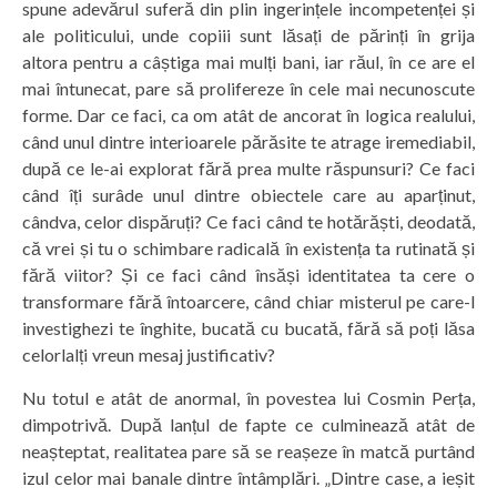
spune adevărul suferă din plin ingerințele incompetenței și
ale politicului, unde copiii sunt lăsați de părinți în grija
altora pentru a câștiga mai mulți bani, iar răul, în ce are el
mai întunecat, pare să prolifereze în cele mai necunoscute
forme. Dar ce faci, ca om atât de ancorat în logica realului,
când unul dintre interioarele părăsite te atrage iremediabil,
după ce le-ai explorat fără prea multe răspunsuri? Ce faci
când îți surâde unul dintre obiectele care au aparținut,
cândva, celor dispăruți? Ce faci când te hotărăști, deodată,
că vrei și tu o schimbare radicală în existența ta rutinată și
fără viitor? Și ce faci când însăși identitatea ta cere o
transformare fără întoarcere, când chiar misterul pe care-l
investighezi te înghite, bucată cu bucată, fără să poți lăsa
celorlalți vreun mesaj justificativ?
Nu totul e atât de anormal, în povestea lui Cosmin Perța,
dimpotrivă. După lanțul de fapte ce culminează atât de
neașteptat, realitatea pare să se reașeze în matcă purtând
izul celor mai banale dintre întâmplări. „Dintre case, a ieșit