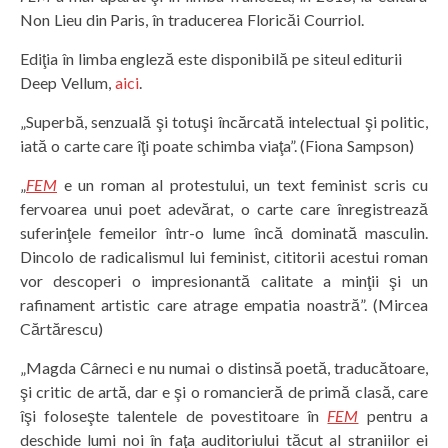
Non Lieu din Paris, în traducerea Floricăi Courriol.
Ediţia în limba engleză este disponibilă pe siteul editurii
Deep Vellum,
aici
.
„Superbă, senzuală şi totuşi încărcată intelectual şi politic,
iată o carte care îţi poate schimba viaţa”. (Fiona Sampson)
„
FEM
e un roman al protestului, un text feminist scris cu
fervoarea unui poet adevărat, o carte care înregistrează
suferinţele femeilor într-o lume încă dominată masculin.
Dincolo de radicalismul lui feminist, cititorii acestui roman
vor descoperi o impresionantă calitate a minţii şi un
rafinament artistic care atrage empatia noastră”. (Mircea
Cărtărescu)
„Magda Cârneci e nu numai o distinsă poetă, traducătoare,
şi critic de artă, dar e şi o romancieră de primă clasă, care
îşi foloseşte talentele de povestitoare în
FEM
pentru a
deschide lumi noi în faţa auditoriului tăcut al straniilor ei