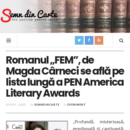
Romanul „FEM”, de
Magda Cârneci se află pe
lista lungă a PEN America
Literary Awards
20 DEC., 2021
de
SEMNDINCARTE
în
EVENIMENT
„Profundă, misterioasă,
emoţională şi captivantă,