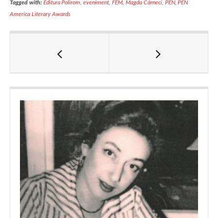
Tagged with:
Editura Polirom
,
eveniment
,
FEM
,
Magda Cârneci
,
PEN
,
PEN
America Literary Awards