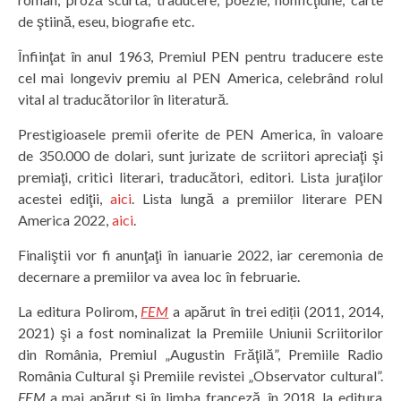
de ştiină, eseu, biografie etc.
Înfiinţat în anul 1963, Premiul PEN pentru traducere este
cel mai longeviv premiu al PEN America, celebrând rolul
vital al traducătorilor în literatură.
Prestigioasele premii oferite de PEN America, în valoare
de 350.000 de dolari, sunt jurizate de scriitori apreciaţi şi
premiaţi, critici literari, traducători, editori. Lista juraţilor
acestei ediţii,
aici
. Lista lungă a premiilor literare PEN
America 2022,
aici
.
Finaliştii vor fi anunţaţi în ianuarie 2022, iar ceremonia de
decernare a premiilor va avea loc în februarie.
La editura Polirom,
FEM
a apărut în trei ediții (2011, 2014,
2021) şi a fost nominalizat la Premiile Uniunii Scriitorilor
din România, Premiul „Augustin Frăţilă”, Premiile Radio
România Cultural şi Premiile revistei „Observator cultural”.
FEM
a mai apărut şi în limba franceză, în 2018, la editura