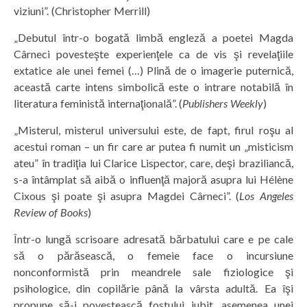
viziuni”. (Christopher Merrill)
„Debutul într-o bogată limbă engleză a poetei Magda
Cârneci povesteşte experienţele ca de vis şi revelaţiile
extatice ale unei femei (…) Plină de o imagerie puternică,
această carte intens simbolică este o intrare notabilă în
literatura feministă internaţională”. (
Publishers Weekly
)
„Misterul, misterul universului este, de fapt, firul roşu al
acestui roman – un fir care ar putea fi numit un „misticism
ateu” în tradiţia lui Clarice Lispector, care, deşi braziliancă,
s-a întâmplat să aibă o influenţă majoră asupra lui Hélène
Cixous şi poate şi asupra Magdei Cârneci”. (
Los Angeles
Review of Books
)
Într-o lungă scrisoare adresată bărbatului care e pe cale
să o părăsească, o femeie face o incursiune
nonconformistă prin meandrele sale fiziologice şi
psihologice, din copilărie până la vârsta adultă. Ea îşi
propune să-i povestească fostului iubit, asemenea unei