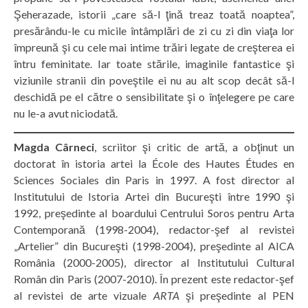
Şeherazade, istorii „care să-l ţină treaz toată noaptea”,
presărându-le cu micile întâmplări de zi cu zi din viaţa lor
împreună şi cu cele mai intime trăiri legate de creşterea ei
întru feminitate. Iar toate stările, imaginile fantastice şi
viziunile stranii din poveştile ei nu au alt scop decât să-l
deschidă pe el către o sensibilitate şi o înţelegere pe care
nu le-a avut niciodată.
Magda Cârneci
, scriitor şi critic de artă, a obţinut un
doctorat în istoria artei la École des Hautes Études en
Sciences Sociales din Paris in 1997. A fost director al
Institutului de Istoria Artei din Bucureşti între 1990 şi
1992, preşedinte al boardului Centrului Soros pentru Arta
Contemporană (1998-2004), redactor-şef al revistei
„Artelier” din Bucureşti (1998-2004), preşedinte al AICA
România (2000-2005), director al Institutului Cultural
Român din Paris (2007-2010). În prezent este redactor-şef
al revistei de arte vizuale
ARTA
şi preşedinte al PEN