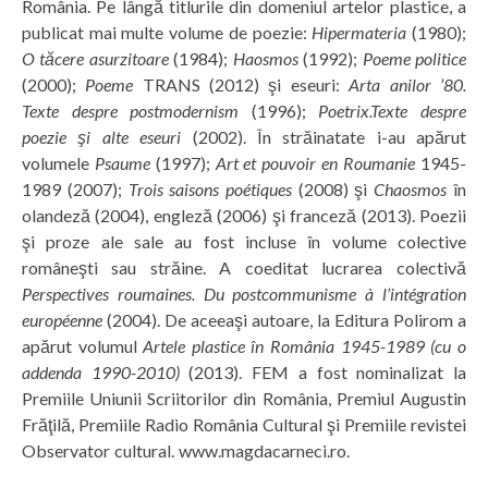
România. Pe lângă titlurile din domeniul artelor plastice, a
publicat mai multe volume de poezie:
Hipermateria
(1980);
O tăcere asurzitoare
(1984);
Haosmos
(1992);
Poeme politice
(2000);
Poeme
TRANS (2012) şi eseuri:
Arta anilor ’80.
Texte despre postmodernism
(1996);
Poetrix.Texte despre
poezie şi alte eseuri
(2002). În străinatate i-au apărut
volumele
Psaume
(1997);
Art et pouvoir en Roumanie
1945-
1989 (2007);
Trois saisons poétiques
(2008) şi
Chaosmos
în
olandeză (2004), engleză (2006) şi franceză (2013). Poezii
şi proze ale sale au fost incluse în volume colective
româneşti sau străine. A coeditat lucrarea colectivă
Perspectives roumaines. Du postcommunisme à l’intégration
européenne
(2004). De aceeaşi autoare, la Editura Polirom a
apărut volumul
Artele plastice în România 1945-1989 (cu o
addenda 1990-2010)
(2013). FEM a fost nominalizat la
Premiile Uniunii Scriitorilor din România, Premiul Augustin
Frăţilă, Premiile Radio România Cultural şi Premiile revistei
Observator cultural. www.magdacarneci.ro.