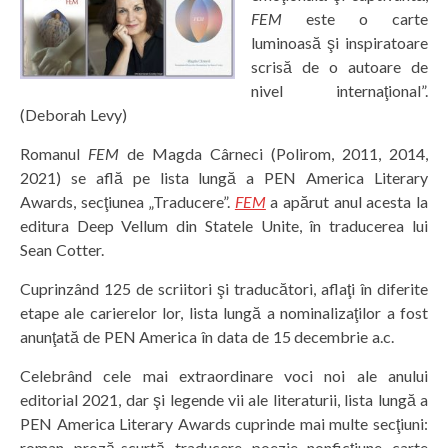
FEM
este o carte
luminoasă şi inspiratoare
scrisă de o autoare de
nivel internaţional”.
(Deborah Levy)
Romanul
FEM
de Magda Cârneci (Polirom, 2011, 2014,
2021) se află pe lista lungă a PEN America Literary
Awards, secţiunea „Traducere”.
FEM
a apărut anul acesta la
editura Deep Vellum din Statele Unite, în traducerea lui
Sean Cotter.
Cuprinzând 125 de scriitori şi traducători, aflaţi în diferite
etape ale carierelor lor, lista lungă a nominalizaţilor a fost
anunţată de PEN America în data de 15 decembrie a.c.
Celebrând cele mai extraordinare voci noi ale anului
editorial 2021, dar şi legende vii ale literaturii, lista lungă a
PEN America Literary Awards cuprinde mai multe secţiuni:
roman, proză scurtă, traducere, poezie, nonficţiune, carte