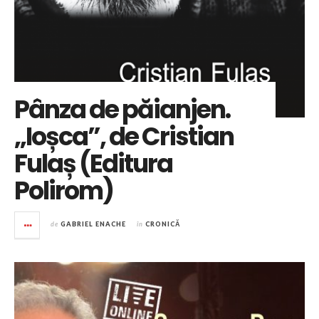
Pânza de păianjen.
„Ioșca”, de Cristian
Fulaș (Editura
Polirom)
de
GABRIEL ENACHE
în
CRONICĂ