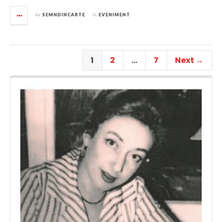
de
SEMNDINCARTE
în
EVENIMENT
1
2
…
7
Next →