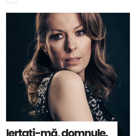
Iertați-mă, domnule.