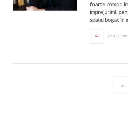
foarte comod im
împrejurimi, pen
spațiu bogat în 
29 DEC. 20
← 