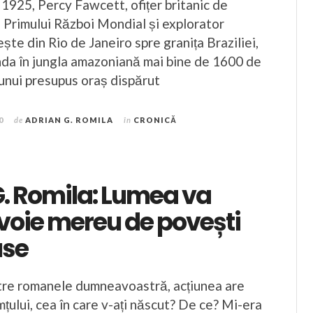
 1925, Percy Fawcett, ofițer britanic de
al Primului Război Mondial și explorator
ște din Rio de Janeiro spre granița Braziliei,
nda în jungla amazoniană mai bine de 1600 de
 unui presupus oraș dispărut
0
de
ADRIAN G. ROMILA
în
CRONICĂ
G. Romila: Lumea va
voie mereu de povești
use
ntre romanele dumneavoastră, acțiunea are
țului, cea în care v-ați născut? De ce? Mi-era