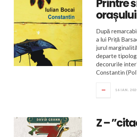
Printre 
orașului
După remarcabil
a lui Priță Bars
jurul marginalit
departe tipologia
decorurile inter
Constantin (Pol
16 IAN. 202
Z – ”cit