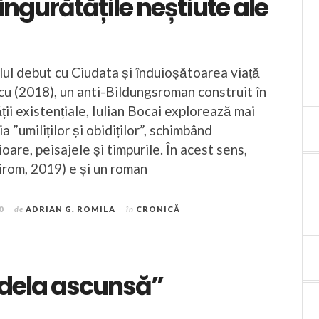
singurătățile neștiute ale
ul debut cu Ciudata și înduioșătoarea viață
acu (2018), un anti-Bildungsroman construit în
ății existențiale, Iulian Bocai explorează mai
 ”umiliților și obidiților”, schimbând
ioare, peisajele și timpurile. În acest sens,
irom, 2019) e și un roman
0
de
ADRIAN G. ROMILA
în
CRONICĂ
adela ascunsă”