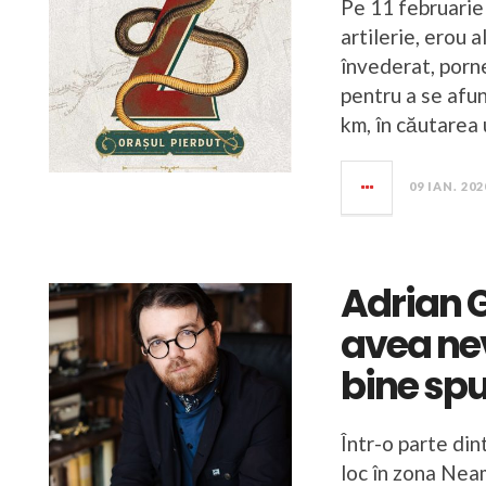
Pe 11 februarie
artilerie, erou 
învederat, porne
pentru a se afu
km, în căutarea
09 IAN. 202
Adrian 
avea ne
bine sp
Într-o parte di
loc în zona Neam