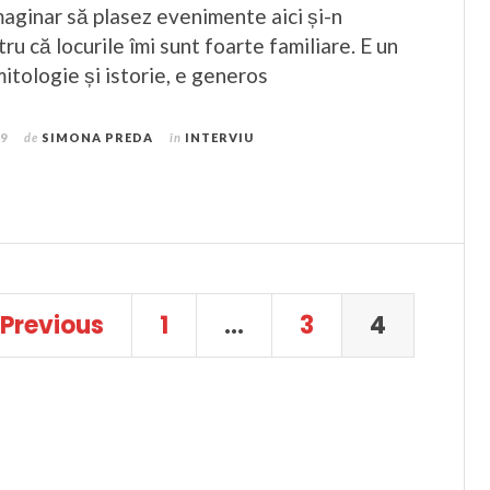
aginar să plasez evenimente aici și-n
tru că locurile îmi sunt foarte familiare. E un
mitologie și istorie, e generos
19
de
SIMONA PREDA
în
INTERVIU
Previous
1
…
3
4