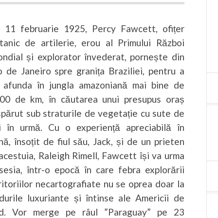
 11 februarie 1925, Percy Fawcett, ofițer
itanic de artilerie, erou al Primului Război
ndial și explorator învederat, pornește din
o de Janeiro spre granița Braziliei, pentru a
 afunda în jungla amazoniană mai bine de
00 de km, în căutarea unui presupus oraș
spărut sub straturile de vegetație cu sute de
i în urmă. Cu o experiență apreciabilă în
nă, însoțit de fiul său, Jack, și de un prieten
 acestuia, Raleigh Rimell, Fawcett își va urma
sesia, într-o epocă în care febra explorării
ritoriilor necartografiate nu se oprea doar la
durile luxuriante și întinse ale Americii de
d. Vor merge pe râul ”Paraguay” pe 23