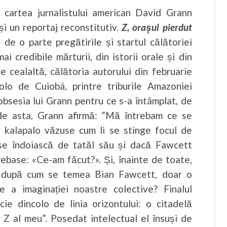
, cartea jurnalistului american David Grann
 un reportaj reconstitutiv.
Z, orașul pierdut
 de o parte pregătirile și startul călătoriei
i credibile mărturii, din istorii orale și din
 de cealaltă, călătoria autorului din februarie
lo de Cuiobá, printre triburile Amazoniei
bsesia lui Grann pentru ce s-a întâmplat, de
t de asta, Grann afirmă: ”Mă întrebam ce se
l kalapalo văzuse cum li se stinge focul de
se îndoiască de tatăl său și dacă Fawcett
trebase: «Ce-am făcut?». Și, înainte de toate,
t, după cum se temea Bian Fawcett, doar o
e a imaginației noastre colective? Finalul
e dincolo de linia orizontului: o citadelă
n Z al meu”. Posedat intelectual el însuși de