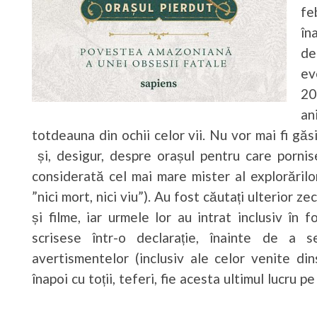
fe
în
de
ev
20
an
totdeauna din ochii celor vii. Nu vor mai fi găs
și, desigur, despre orașul pentru care pornise
considerată cel mai mare mister al explorărilo
”nici mort, nici viu”). Au fost căutați ulterior ze
și filme, iar urmele lor au intrat inclusiv în 
scrisese într-o declarație, înainte de a s
avertismentelor (inclusiv ale celor venite din
înapoi cu toții, teferi, fie acesta ultimul lucru pe