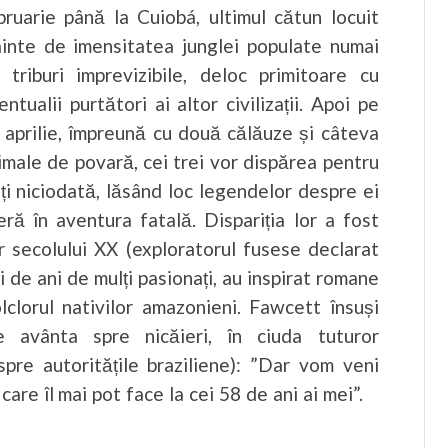
bruarie până la Cuiobá, ultimul cătun locuit
ainte de imensitatea junglei populate numai
 triburi imprevizibile, deloc primitoare cu
entualii purtători ai altor civilizații. Apoi pe
 aprilie, împreună cu două călăuze și câteva
imale de povară, cei trei vor dispărea pentru
iți niciodată, lăsând loc legendelor despre ei
ră în aventura fatală. Dispariția lor a fost
r secolului XX (exploratorul fusese declarat
ci de ani de mulți pasionați, au inspirat romane
folclorul nativilor amazonieni. Fawcett însuși
e avânta spre nicăieri, în ciuda tuturor
spre autoritățile braziliene): ”Dar vom veni
 care îl mai pot face la cei 58 de ani ai mei”.