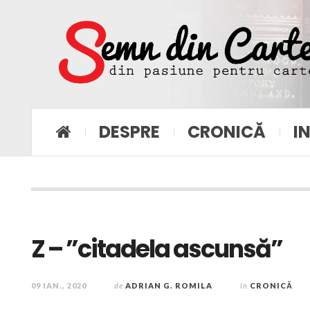
DESPRE
CRONICĂ
I
Z – ”citadela ascunsă”
09 IAN., 2020
de
ADRIAN G. ROMILA
în
CRONICĂ