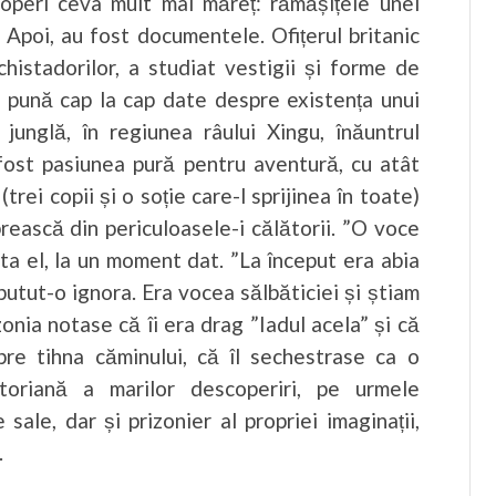
operi ceva mult mai măreț: rămășițele unei
. Apoi, au fost documentele. Ofițerul britanic
chistadorilor, a studiat vestigii și forme de
 să pună cap la cap date despre existența unui
 junglă, în regiunea râului Xingu, înăuntrul
 fost pasiunea pură pentru aventură, cu atât
rei copii și o soție care-l sprijinea în toate)
rească din periculoasele-i călătorii. ”O voce
ota el, la un moment dat. ”La început era abia
putut-o ignora. Era vocea sălbăticiei și știam
nia notase că îi era drag ”Iadul acela” și că
spre tihna căminului, că îl sechestrase ca o
toriană a marilor descoperiri, pe urmele
 sale, dar și prizonier al propriei imaginații,
.