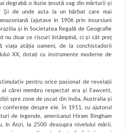
ai degrabă o iluzie țesută vag din mărturii și
? Și de unde asta la un bărbat care mai
 amazoniană (ajutase în 1906 prin incursiuni
i Brazilia și în Societatea Regală de Geografie
d nu doar ce riscuri întâmpină, ci și cât preț
 viața atâția oameni, de la conchistadorii
olului XX, dotați cu instrumente moderne de
stimulativ pentru orice pasionat de revelații
 al cărei membru respectat era și Fawcett,
iții spre zone de uscat din India, Australia și
 conferințe despre ele. În 1911, cu ajutorul
nturi de legende, americanul Hiram Bingham
 în Anzi, la 2500 deasupra nivelului mării.