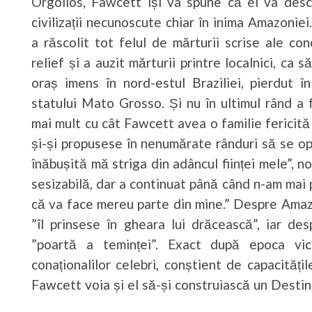
Orgolios, Fawcett își va spune că el va desc
civilizații necunoscute chiar în inima Amazoniei
a răscolit tot felul de mărturii scrise ale con
relief și a auzit mărturii printre localnici, ca
oraș imens în nord-estul Braziliei, pierdut în
statului Mato Grosso. Și nu în ultimul rând a
mai mult cu cât Fawcett avea o familie fericită (t
și-și propusese în nenumărate rânduri să se op
înăbușită mă striga din adâncul ființei mele”, n
sesizabilă, dar a continuat până când n-am mai 
că va face mereu parte din mine.” Despre Amazo
”îl prinsese în gheara lui drăcească”, iar de
”poartă a teminței”. Exact după epoca vic
conaționalilor celebri, conștient de capacitățile
Fawcett voia și el să-și construiască un Destin