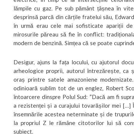
lămpile cu gaz. Pe sub pământ țâșnea în viteză
desprinsă parcă din cărțile fratelui său, Edward
în urmă erau cele mai sofisticate apariții 
mirosurile păreau să fie în conflict: tradițion
modern de benzină. Simțea că se poate cuprinde di
Desigur, ajuns la fața locului, cu ajutorul doc
arheologice proprii, autorul întrezărește, ca 
oraș printre satele amazoniene modernizate
odinioară sublim tot de un englez, Robert Sco
întoarcere dinspre Polul Sud: ”Dacă am fi supra
a rezistenței și a curajului tovarășilor mei […]
însemnările acestea neterminate și de trupuri
la propriul Z le rămâne citotorilor lui să con
subiect.