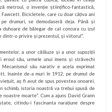
 metroul, o invenție științifico-fantastică,
 Fawcett. Bicicletele, care cu doar câțiva ani
de pe drumuri, se demodaseră deja. Până și
ala duhoare de bălegar de cal concura cu izul
ntr-o privire și prezentul, și viitorul”.
umentelor, a unor călăuze și a unor supoziții
și eroul său, urmele unui imens și străvechi
. Mecanismul său narativ e acela exprimat
tt, înainte de-a muri în 1912, pe drumul de
viețuit, aș fi avut de spus povestea onoarei,
 În schimb, istoria noastră va trebui spusă de
le noastre moarte”. Cum a ajuns David Grann
state, citindu-i fascinanta narațiune despre