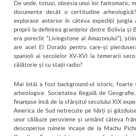
De unde, totuși, obsesia unui loc fantomatic, m
documente decât o certitudine arheologică
explorase anterior în câteva expediții jungla
proprii la definirea granițelor dintre Bolivia ș
era poreclit ”Livingstone al Amazonului”), știin
are acel El Dorado pentru care-și pierduseră
spanioli ai secolelor XV-XVI la temerarii sec
călătorie și cu stații radio?
Mai întâi a fost background-ul istoric, foarte 
arheologice. Societatea Regală de Geografie,
finanțase încă de la sfârșitul secolului XIX exped
America de Sud netrecute pe hărți și găzduise
unor călăuze peruviene și urmând câteva frâ
descoperise ruinele incașe de la Machu Pichu,