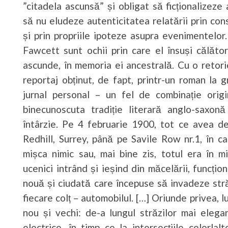
”citadela ascunsă” și obligat să ficționalize
să nu eludeze autenticitatea relatării prin con
și prin propriile ipoteze asupra evenimentelor. 
Fawcett sunt ochii prin care el însuși călăt
ascunde, în memoria ei ancestrală. Cu o retori
reportaj obținut, de fapt, printr-un roman la g
jurnal personal – un fel de combinație origi
binecunoscuta tradiție literară anglo-saxo
întârzie. Pe 4 februarie 1900, tot ce avea d
Redhill, Surrey, până pe Savile Row nr.1, în c
mișca nimic sau, mai bine zis, totul era în 
ucenici intrând și ieșind din măcelării, funcți
nouă și ciudată care începuse să invadeze străzi
fiecare colț – automobilul. […] Oriunde privea, 
nou și vechi: de-a lungul străzilor mai elegan
electrice, în timp ce la intersecțiile celorla