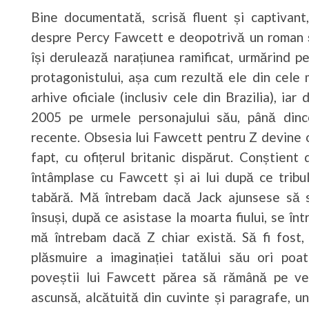
Bine documentată, scrisă fluent și captivant
despre Percy Fawcett e deopotrivă un roman și
își derulează narațiunea ramificat, urmărind pe
protagonistului, așa cum rezultă ele din cele ma
arhive oficiale (inclusiv cele din Brazilia), iar
2005 pe urmele personajului său, până dinco
recente. Obsesia lui Fawcett pentru Z devine o
fapt, cu ofițerul britanic dispărut. Conștien
întâmplase cu Fawcett și ai lui după ce tribu
tabără. Mă întrebam dacă Jack ajunsese să 
însuși, după ce asistase la moarta fiului, se în
mă întrebam dacă Z chiar există. Să fi fos
plăsmuire a imaginației tatălui său ori poat
poveștii lui Fawcett părea să rămână pe veci
ascunsă, alcătuită din cuvinte și paragrafe, u