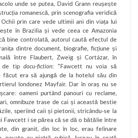
ze acolo unde se putea, David Grann reușește
strucția romanescă, prin scenografia veridică
Ochii prin care vede ultimii ani din viața lui
orește în Brazilia și vede ceea ce Amazonia
că bine controlată, autorul caută efectul de
ranița dintre document, biografie, ficțiune și
nală între Flaubert, Zweig și Cortázar, în
nă de tip
docu-fiction
: ”Fawcett nu voia să
e făcut era să ajungă de la hotelul său din
artierul londonez Mayfair. Dar în oraș nu se
mișcare: oameni purtând panouri cu reclame,
onari, omnibuze trase de cai și această bestie
le, speriind caii și pietonii, stricându-se la
lui Fawcett i se părea că se dă o bătălie între
te, din granit, din loc în loc, erau felinare
lte, pavate cu piatră cubică, luceau în ceață