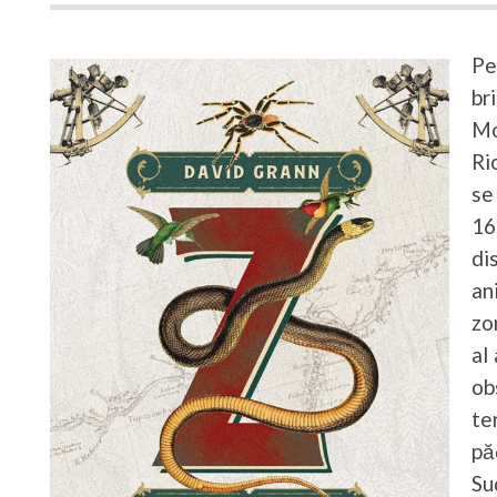
Pe
br
Mo
Ri
se
16
di
an
zo
al
ob
te
pă
Su