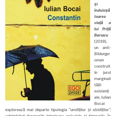
și
înduioșă
toarea
viață a
lui Priță
Barsacu
(2018),
un anti-
Bildungsr
oman
construit
în jurul
marginali
tății
existenți
ale, Iulian
Bocai
explorează mai departe tipologia ”umiliților și obidiților”,
schimbând decorurile interioare, peisajele și timpurile. În