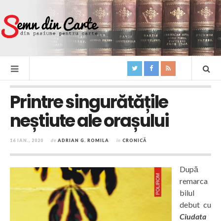
Printre singurătățile
neștiute ale orașului
16 IAN., 2020
de
ADRIAN G. ROMILA
în
CRONICĂ
După
remarca
bilul
debut cu
Ciudata