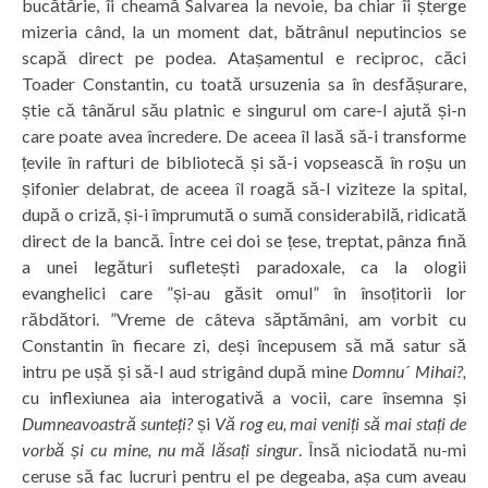
bucătărie, îi cheamă Salvarea la nevoie, ba chiar îi șterge
mizeria când, la un moment dat, bătrânul neputincios se
scapă direct pe podea. Atașamentul e reciproc, căci
Toader Constantin, cu toată ursuzenia sa în desfășurare,
știe că tânărul său platnic e singurul om care-l ajută și-n
care poate avea încredere. De aceea îl lasă să-i transforme
țevile în rafturi de bibliotecă și să-i vopsească în roșu un
șifonier delabrat, de aceea îl roagă să-l viziteze la spital,
după o criză, și-i împrumută o sumă considerabilă, ridicată
direct de la bancă. Între cei doi se țese, treptat, pânza fină
a unei legături sufletești paradoxale, ca la ologii
evanghelici care ”și-au găsit omul” în însoțitorii lor
răbdători. ”Vreme de câteva săptămâni, am vorbit cu
Constantin în fiecare zi, deși începusem să mă satur să
intru pe ușă și să-l aud strigând după mine
Domnu´ Mihai?,
cu inflexiunea aia interogativă a vocii, care însemna și
Dumneavoastră sunteți?
și
Vă rog eu, mai veniți să mai stați de
vorbă și cu mine, nu mă lăsați singur
. Însă niciodată nu-mi
ceruse să fac lucruri pentru el pe degeaba, așa cum aveau