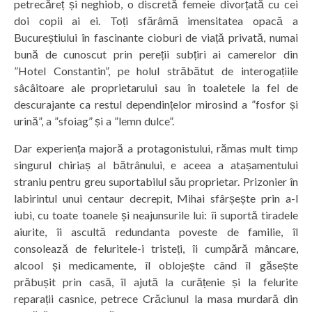
petrecăreț și neghiob, o discretă femeie divorțată cu cei
doi copii ai ei. Toți sfărâmă imensitatea opacă a
Bucureștiului în fascinante cioburi de viață privată, numai
bună de cunoscut prin pereții subțiri ai camerelor din
”Hotel Constantin”, pe holul străbătut de interogațiile
sâcâitoare ale proprietarului sau în toaletele la fel de
descurajante ca restul dependințelor mirosind a ”fosfor și
urină”, a ”sfoiag” și a ”lemn dulce”.
Dar experiența majoră a protagonistului, rămas mult timp
singurul chiriaș al bătrânului, e aceea a atașamentului
straniu pentru greu suportabilul său proprietar. Prizonier în
labirintul unui centaur decrepit, Mihai sfârșește prin a-l
iubi, cu toate toanele și neajunsurile lui: îi suportă tiradele
aiurite, îi ascultă redundanta poveste de familie, îl
consolează de feluritele-i tristeți, îi cumpără mâncare,
alcool și medicamente, îl oblojește când îl găsește
prăbușit prin casă, îl ajută la curățenie și la felurite
reparații casnice, petrece Crăciunul la masa murdară din