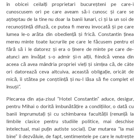
în obicei ceilalți proprietari bucureșteni pe care-i
cunoscusem ori pe care aveam să-i cunosc și care se
așteptau de la tine nu doar la banii lunari, ci și la un soi de
recunoștință difuză, ce putea fi mereu invocată și pe care
lumea le-o arăta din obediență și frică. Constantin ținea
mereu minte toate lucrurile pe care le făcusem pentru el
fără să i le datorez și era o ținere de minte pe care de-
atunci am învățat s-o admir și-n alții, fiindcă venea din
aceea că avea mândria propriei vieți și simțea că, de câte
ori datorează ceva altcuiva, această obligație, oricât de
mică, îi stătea pe conștiință și nu-l lăsa să fie complet el
însuși”.
Plecarea din așa-zisul ”Hotel Constantin” aduce, desigur,
pentru Mihai o dorită îmbunătățire a condițiilor, o dată cu
banii împrumutați și cu schimbarea facultății (renunță la
limbile clasice pentru studiile politice, mai deschise
intelectual, mai puțin autiste social). Dar mutarea ”la mai
bine” îi dezvăluie, de fapt, sentimentele pe care le nutrește