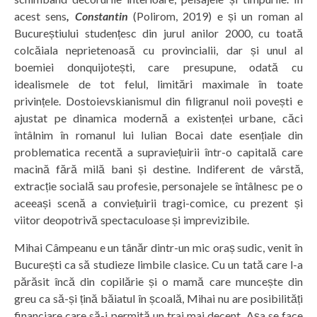
acest sens
, Constantin
(Polirom, 2019) e și un roman al
Bucureștiului studențesc din jurul anilor 2000, cu toată
colcăiala neprietenoasă cu provincialii, dar și unul al
boemiei donquijotești, care presupune, odată cu
idealismele de tot felul, limitări maximale în toate
privințele. Dostoievskianismul din filigranul noii povești e
ajustat pe dinamica modernă a existenței urbane, căci
întâlnim în romanul lui Iulian Bocai date esențiale din
problematica recentă a supraviețuirii într-o capitală care
macină fără milă bani și destine. Indiferent de vârstă,
extracție socială sau profesie, personajele se întâlnesc pe o
aceeași scenă a conviețuirii tragi-comice, cu prezent și
viitor deopotrivă spectaculoase și imprevizibile.
Mihai Câmpeanu e un tânăr dintr-un mic oraș sudic, venit în
București ca să studieze limbile clasice. Cu un tată care l-a
părăsit încă din copilărie și o mamă care muncește din
greu ca să-și țină băiatul în școală, Mihai nu are posibilități
financiare care să-i permită un trai mai decent. Așa se face