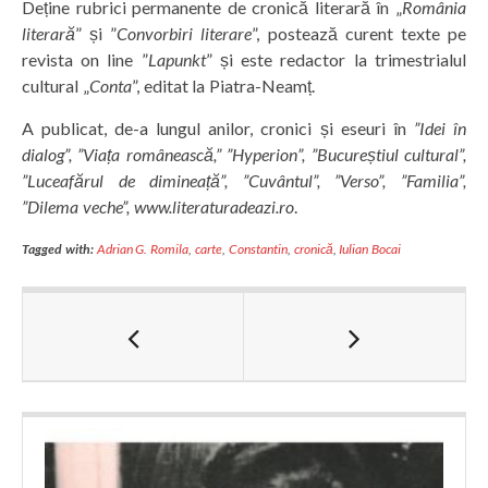
Deține rubrici permanente de cronică literară în „
România
literară
” și ”
Convorbiri literare
”, postează curent texte pe
revista on line ”
Lapunkt
” și este redactor la trimestrialul
cultural „
Conta
”, editat la Piatra-Neamț.
A publicat, de-a lungul anilor, cronici și eseuri în
”Idei în
dialog”, ”Viața românească,” ”Hyperion”, ”Bucureștiul cultural”,
”Luceafărul de dimineață”, ”Cuvântul”, ”Verso”, ”Familia”,
”Dilema veche”,
www.literaturadeazi.ro
.
Tagged with:
Adrian G. Romila
,
carte
,
Constantin
,
cronică
,
Iulian Bocai