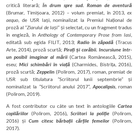
critică literară;
În drum spre sud. Roman de aventură
(Brumar, Timișoara, 2012) – volum premiat, în 2013,
ex
aequo
, de USR Iași, nominalizat la Premiul Național de
proză al ”
Ziarului de Iași
” și selectat, cu un fragment tradus
în engleză, în
Anthology of Contemporary Prose from Iasi
,
editată sub egida FILIT, 2013;
Radio în zăpadă
(Tracus
Arte, 2014), proză scurtă;
Pirați și corăbii. Incursiune într-
un posibil imaginar al mării
(Cartea Românească, 2015),
eseu;
Mici schimbări în viață
(Charmides, Bistrița, 2016),
proză scurtă;
Zeppelin
(Polirom, 2017), roman, premiat de
USR sub titulatura ”Scriitorul lunii septembrie” și
nominalizat la ”Scriitorul anului 2017”,
Apocalipsis
, roman
(Polirom, 2019).
A fost contributor cu câte un text în antologiile
Cartea
copilăriilor
(Polirom, 2016)
,
Scriitori la poliție
(Polirom,
2016) și
Cum citesc bărbații cărțile femeilor
(Polirom,
2017).