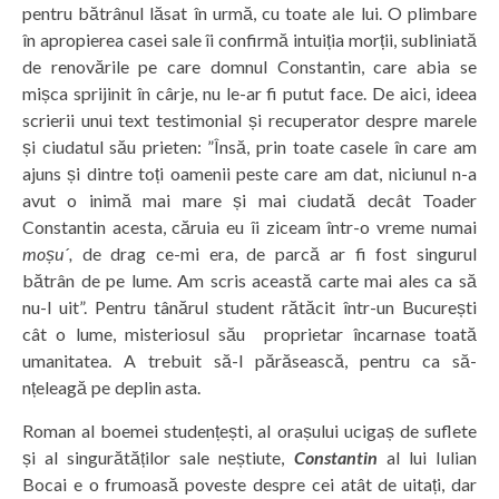
pentru bătrânul lăsat în urmă, cu toate ale lui. O plimbare
în apropierea casei sale îi confirmă intuiția morții, subliniată
de renovările pe care domnul Constantin, care abia se
mișca sprijinit în cârje, nu le-ar fi putut face. De aici, ideea
scrierii unui text testimonial și recuperator despre marele
și ciudatul său prieten: ”Însă, prin toate casele în care am
ajuns și dintre toți oamenii peste care am dat, niciunul n-a
avut o inimă mai mare și mai ciudată decât Toader
Constantin acesta, căruia eu îi ziceam într-o vreme numai
moșu´,
de drag ce-mi era, de parcă ar fi fost singurul
bătrân de pe lume. Am scris această carte mai ales ca să
nu-l uit”. Pentru tânărul student rătăcit într-un București
cât o lume, misteriosul său proprietar încarnase toată
umanitatea. A trebuit să-l părăsească, pentru ca să-
nțeleagă pe deplin asta.
Roman al boemei studențești, al orașului ucigaș de suflete
și al singurătăților sale neștiute,
Constantin
al lui Iulian
Bocai e o frumoasă poveste despre cei atât de uitați, dar