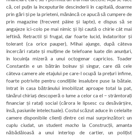
că, cel puțin la începuturile descinderii în capitală, doarme
prin gări și pe la prieteni, mănâncă ce apucă să cumpere de
prin magazine (frecvent pâine și lapte), e dispus să se
angajeze ici-colo pe mai nimic și își caută o chirie cât mai
ieftină. Retractil și frugal, dar foarte lucid, îndatoritor și
tolerant (ca orice pauper), Mihai ajunge, după câteva
încercări ratate și mulțime de telefoane luate din anunțuri,
în locuința mizeră a unui octogenar capricios. Toader
Constantin e un bătrân bolnav și singur, care dă cele
câteva camere ale etajului pe care-l ocupă la prețuri infime,
foarte potrivite pentru condițiile insalubre puse la bătaie.
Intrat în casa bătrânului imobilizat aproape total la pat,
tânărul chiriaș descoperă o lume a celor ca el − strâmtorați
financiar și ratați social (cărora le lipsesc cu desăvârșire,
însă, pasiunile intelectuale). Costul scăzut aduce în celelalte
camere disponibile clienți dintre cei mai surprinzători: un
cuplu ciudat, un student
macho
la Construcții, amanta
năbădăioasă a unui interlop de cartier, un polițist