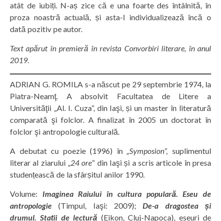
atât de iubiți. N-aș zice că e una foarte des întâlnită, în
proza noastră actuală, și asta-l individualizează încă o
dată pozitiv pe autor.
Text apărut în premieră în revista Convorbiri literare, în anul
2019.
ADRIAN G. ROMILA s-a născut pe 29 septembrie 1974, la
Piatra-Neamţ. A absolvit Facultatea de Litere a
Universităţii „Al. I. Cuza”, din Iaşi, și un master în literatură
comparată şi folclor. A finalizat în 2005 un doctorat în
folclor şi antropologie culturală.
A debutat cu poezie (1996) în
„Symposion”,
suplimentul
literar al ziarului „
24 ore
” din Iaşi și a scris articole în presa
studențească de la sfârșitul anilor 1990.
Volume:
Imaginea Raiului în cultura populară. Eseu de
antropologie
(Timpul, Iaşi: 2009);
De-a dragostea și
drumul. Stații de lectură
(Eikon, Cluj-Napoca), eseuri de