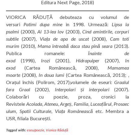
Editura Next Page, 2018)
VIORICA RĂDUȚĂ debuteaza cu volumul de
versuri
Patimi dupa mine
in 1998. Urmează:
Lipsa la
psalmi
(2000),
Al 13-lea Iov
(2003),
Cind amintirile, corpuri
subtile
(2007),
Viața de apa de uscat
(2008),
Cam toti
murim
(2010),
Mama întreabă daca stau pînă seara
(2013).
Publica romanele:
Înainte de
exod
(1998),
Irozi
(2001),
Hidrapulper
(2007),
In
exod
(Cartea Românească, 2008),
Mamamea
moarte
(2008),
In doua lumi
(Cartea Românească, 2013); ,
Orașul închis (Polirom, 2017),volumele de eseuri:
Graalul
fara Graal
(2002),
Interpolari și interpolari
(2007).
Colaborări cu poezie, proza, cronici la
Revistele
Acolada
,
Ateneu
,
Argeș
,
Familia
,
Luceafărul
,
Prosaec
ulum
,
Spatii Culturale
,
Viața Românească
etc. Membra a
USR, filiala București.
Tagged with:
eseu/poezie
,
Viorica Răduță