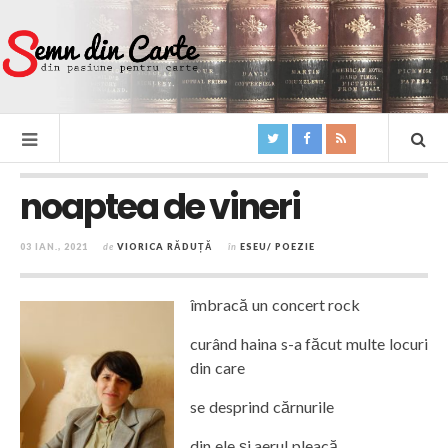
noaptea de vineri
03 IAN., 2021
de
VIORICA RĂDUȚĂ
în
ESEU/ POEZIE
îmbracă un concert rock
curând haina s-a făcut multe locuri
din care
se desprind cărnurile
din ele și aerul pleacă