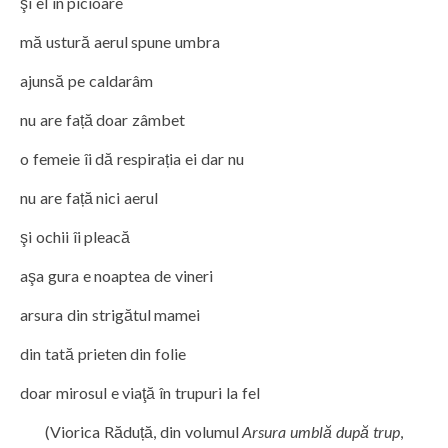
şi el în picioare
mă ustură aerul spune umbra
ajunsă pe caldarâm
nu are față doar zâmbet
o femeie îi dă respirația ei dar nu
nu are față nici aerul
şi ochii îi pleacă
aşa gura e noaptea de vineri
arsura din strigătul mamei
din tată prieten din folie
doar mirosul e viaţă în trupuri la fel
(Viorica Răduță, din volumul
Arsura umblă după trup
,