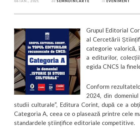
06 IAN., 2021
de
SEMNDINCARTE
în
EVENIMENT
Grupul Editorial Cor
al Cercetării Științ
categorie valorică, 
a editurilor, colecți
egida CNCS la finele
Conform rezultatelo
2024, din domeniul 
studii culturale”, Editura Corint, după ce a ob
Categoria A, ceea ce o plasează printre cele ma
standardele științifice editoriale competitive.