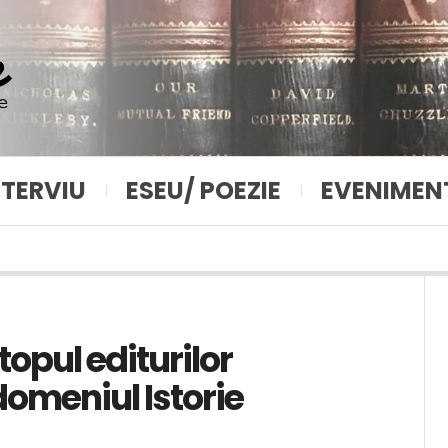
NTERVIU
ESEU/ POEZIE
EVENIMEN
 topul editurilor
omeniul Istorie