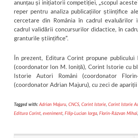
anunțau și inițiatorii competiției, „scopul aces
reper pentru analiza publicațiilor științifice al
cercetare din România în cadrul evaluărilor i
cadrul validării concursurilor didactice, în cadrul
granturile științifice”.
În prezent, Editura Corint propune publicului l
(coordonator Ion M. Ioniță), Corint Istorie cu b
Istorie Autori Români (coordonator Florin
(coordonator Adrian Majuru), cu zeci de apariții
Tagged with:
Adrian Majuru
,
CNCS
,
Corint Istorie
,
Corint Istorie 
Editura Corint
,
eveniment
,
Filip-Lucian Iorga
,
Florin-Răzvan Mihai