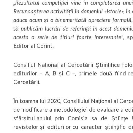
„Rezultatul competiției vine în completarea unei
Recunoașterea activității în domeniul «Istorie», î
aduce acum și o binemeritată apreciere formală, 
să publicăm lucrări de referință în acest domeni
acesta o serie de titluri foarte interesante
”, s
Editorial Corint.
Consiliul Național al Cercetării Științifice fol
editurilor – A, B și C –, primele două fiind 
Cercetării.
În toamna lui 2020, Consiliului Național al Cerc
de modificare a metodologiei de evaluare a editu
sfârșitul anului, prin Comisia sa de Științe
revistelor și editurilor cu caracter științifi