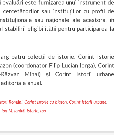
tei evaluări este furnizarea unui instrument de
e cercetătorilor sau instituțiilor cu profil de
nstituționale sau naționale ale acestora, în
 stabilirii eligibilității pentru participarea la
arg patru colecții de istorie: Corint Istorie
lazon (coordonator Filip-Lucian Iorga), Corint
-Răzvan Mihai) și Corint Istorii urbane
 editoriale anual.
Autori Români
,
Corint Istorie cu blazon
,
Corint Istorii urbane
,
,
Ion M. Ioniță
,
istorie
,
top