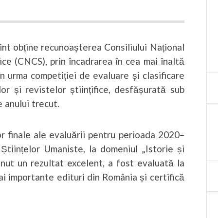
int obține recunoașterea Consiliului Național
ifice (CNCS), prin încadrarea în cea mai înaltă
în urma competiției de evaluare și clasificare
ilor și revistelor științifice, desfășurată sub
 anului trecut.
r finale ale evaluării pentru perioada 2020–
Științelor Umaniste, la domeniul „Istorie și
ținut un rezultat excelent, a fost evaluată la
i importante edituri din România și certifică