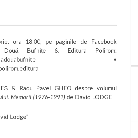
rie, ora 18.00, pe paginile de Facebook
a Două Bufnițe & Editura Polirom:
k.com/ladouabufnite •
olirom.editura
IEȘ & Radu Pavel GHEO despre volumul
ului. Memorii
(1976-1991)
de David LODGE
avid Lodge”