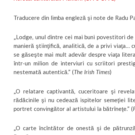
Traducere din limba engleză şi note de Radu P
„Lodge, unul dintre cei mai buni povestitori de
manieră ştiinţifică, analitică, de a privi viaţa
se găseşte mai mult adevăr despre viaţa liter
într-un milion de interviuri cu scriitori prest
nestemată autentică.” (
The Irish Times
)
„O relatare captivantă, cuceritoare şi revel
rădăcinile şi nu cedează ispitelor semeţiei lit
portret convingător al artistului la bătrîneţe.” (
„O carte încîntător de onestă şi de pătrunză