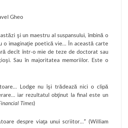
avel Gheo
 astăzi şi un maestru al suspansului, îmbină o
… cu o imaginaţie poetică vie… În această carte
ară decît într-o mie de teze de doctorat sau
igioşi. Sau în majoritatea memoriilor. Este o
atoare… Lodge nu îşi trădează nici o clipă
erare… iar rezultatul obţinut la final este un
Financial Times
)
toare despre viaţa unui scriitor…” (William