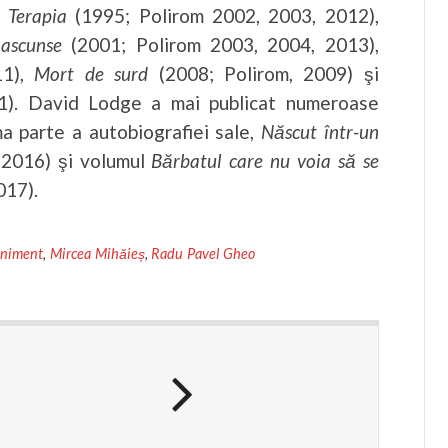
,
Terapia
(1995; Polirom 2002, 2003, 2012),
 ascunse
(2001; Polirom 2003, 2004, 2013),
11),
Mort de surd
(2008; Polirom, 2009) şi
11). David Lodge a mai publicat numeroase
ima parte a autobiografiei sale,
Născut într-un
 2016) şi volumul
Bărbatul care nu voia să se
017).
niment
,
Mircea Mihăieș
,
Radu Pavel Gheo