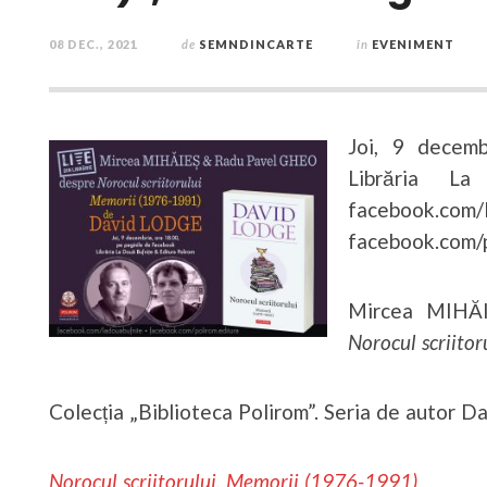
08 DEC., 2021
de
SEMNDINCARTE
în
EVENIMENT
Joi, 9 decemb
Librăria L
faceboo
facebook.com/p
Mircea MIHĂ
Norocul scriitor
Colecția „Biblioteca Polirom”. Seria de autor D
Norocul scriitorului. Memorii (1976-1991)