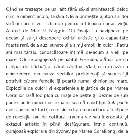
Când se trezeşte pe un iaht fără să-şi amintească deloc
cum a nimerit acolo, tânăra Olivia primeşte ajutorul a doi
străini care îi vor schimba pentru totdeauna cursul vieţii.
Alături de Mac şi Maggie, Oli învaţă să navigheze pe
ocean şi să-şi descopere ochiul artistic şi o capacitate
foarte rară de a auzi sunete şi a simţi emoţii în culori. Patru
ani mai târziu, cunoscătoare intimă de-acum a vieţii pe
mare, Oli se angajează pe iahtul
Poseidon
, alături de un
echipaj de bărbaţi al cărui căpitan, Vlad, o tratează cu
neîncredere, din cauza vechilor prejudecăţi şi superstiţii
potrivit cărora femeile îţi poartă numai ghinion pe mare.
Exploziile de culori şi experienţele iniţiatice de pe Marea
Coralilor lasă loc ploii cu maţe de peşte şi beznei de sub
punte, unde nimeni nu te ia în seamă când ţipi.
Sub punte
evocă în culori tari şi cu o sinceritate uneori brutală clipele
de revelaţie sau de cotitură, trauma vie sau îngropată şi
extazul artistic în plină desfăşurare, într-o continuă,
curajoasă explorare din Sydney pe Marea Coralilor şi de la