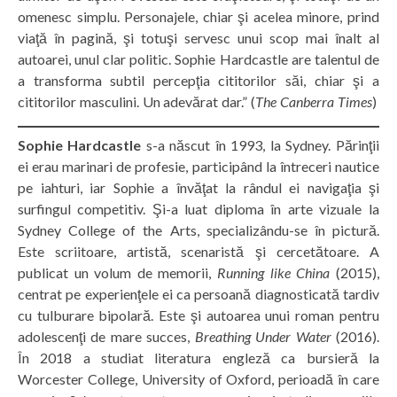
omenesc simplu. Personajele, chiar şi acelea minore, prind
viaţă în pagină, şi totuşi servesc unui scop mai înalt al
autoarei, unul clar politic. Sophie Hardcastle are talentul de
a transforma subtil percepţia cititorilor săi, chiar şi a
cititorilor masculini. Un adevărat dar.” (
The Canberra Times
)
Sophie Hardcastle
s-a născut în 1993, la Sydney. Părinţii
ei erau marinari de profesie, participând la întreceri nautice
pe iahturi, iar Sophie a învăţat la rândul ei navigaţia şi
surfingul competitiv. Şi-a luat diploma în arte vizuale la
Sydney College of the Arts, specializându-se în pictură.
Este scriitoare, artistă, scenaristă şi cercetătoare. A
publicat un volum de memorii,
Running like China
(2015),
centrat pe experienţele ei ca persoană diagnosticată tardiv
cu tulburare bipolară. Este şi autoarea unui roman pentru
adolescenţi de mare succes,
Breathing Under Water
(2016).
În 2018 a studiat literatura engleză ca bursieră la
Worcester College, University of Oxford, perioadă în care