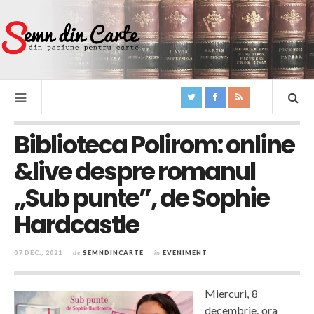
Biblioteca Polirom: online
&live despre romanul
„Sub punte”, de Sophie
Hardcastle
07 DEC., 2021
de
SEMNDINCARTE
în
EVENIMENT
Miercuri, 8
decembrie, ora