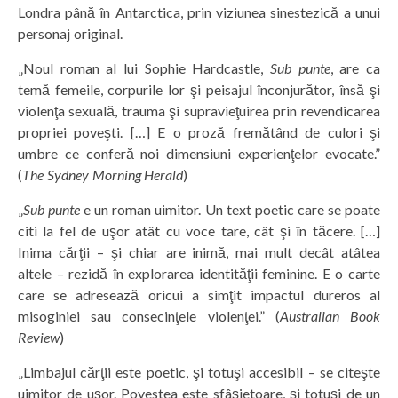
Londra până în Antarctica, prin viziunea sinestezică a unui
personaj original.
„Noul roman al lui Sophie Hardcastle,
Sub punte
, are ca
temă femeile, corpurile lor şi peisajul înconjurător, însă şi
violenţa sexuală, trauma şi supravieţuirea prin revendicarea
propriei poveşti. […] E o proză fremătând de culori şi
umbre ce conferă noi dimensiuni experienţelor evocate.”
(
The Sydney Morning Herald
)
„
Sub punte
e un roman uimitor. Un text poetic care se poate
citi la fel de uşor atât cu voce tare, cât şi în tăcere. […]
Inima cărţii – şi chiar are inimă, mai mult decât atâtea
altele – rezidă în explorarea identităţii feminine. E o carte
care se adresează oricui a simţit impactul dureros al
misoginiei sau consecinţele violenţei.” (
Australian Book
Review
)
„Limbajul cărţii este poetic, şi totuşi accesibil – se citeşte
uimitor de uşor. Povestea este sfâşietoare, şi totuşi de un