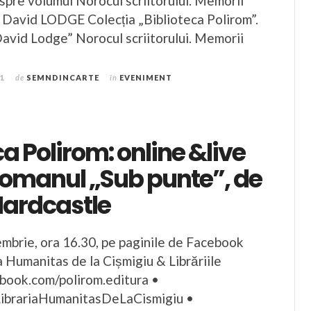
re volumul Norocul scriitorului. Memorii
David LODGE Colecția „Biblioteca Polirom”.
David Lodge” Norocul scriitorului. Memorii
21
de
SEMNDINCARTE
în
EVENIMENT
ca Polirom: online &live
romanul „Sub punte”, de
Hardcastle
embrie, ora 16.30, pe paginile de Facebook
a Humanitas de la Cișmigiu & Librăriile
book.com/polirom.editura •
ibrariaHumanitasDeLaCismigiu •