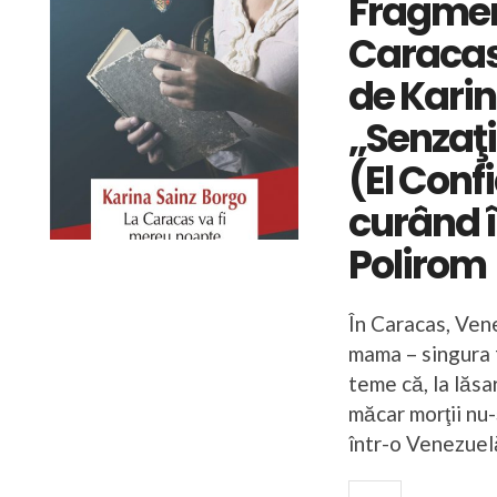
Fragmen
Caracas
de Karin
„Senzaţi
(El Conf
curând î
Polirom
În Caracas, Ven
mama – singura 
teme că, la lăsar
măcar morţii nu-ş
într-o Venezuel