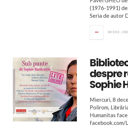
Pavel GHEO desp
(1976-1991) de 
Seria de autor 
08 DEC. 20
Bibliote
despre 
Sophie 
Miercuri, 8 dec
Polirom, Librări
Humanitas face
facebook.com/L