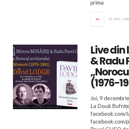
prima
21 DEC. 20
Live din
& Radu 
„Norocul
(1976-19
Joi, 9 decembrie
La Două Bufnițe
facebook.com/l
facebook.com/p