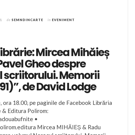
21
de
SEMNDINCARTE
în
EVENIMENT
 librărie: Mircea Mihăieș
Pavel Gheo despre
 scriitorului. Memorii
91)”, de David Lodge
, ora 18.00, pe paginile de Facebook Librăria
 & Editura Polirom:
adouabufnite •
olirom.editura Mircea MIHĂIEȘ & Radu