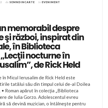
22
de
SEMNDINCARTE
în
EVENIMENT
n memorabil despre
 şi război, inspirat din
le, în Biblioteca
 „Lecţii nocturne în
rusalim”, de Rick Held
e în Micul Ierusalim de Rick Held este
tirile tatălui său din timpul celui de-al Doilea
 • Roman apărut în colecţia „Biblioteca
cere de Iulia Gorzo. Adolescentul evreu
iră să devină muzician, o întâlneşte pentru