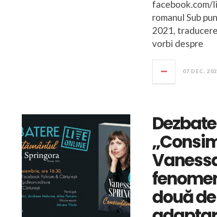
facebook.com/li
romanul Sub pun
2021, traducere
vorbi despre
07 DEC. 20
Dezbater
„Consim
Vanessa 
fenomen 
două de 
adaptar