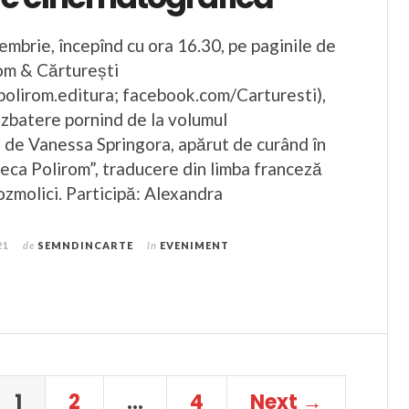
embrie, începînd cu ora 16.30, pe paginile de
om & Cărturești
olirom.editura; facebook.com/Carturesti),
ezbatere pornind de la volumul
de Vanessa Springora, apărut de curând în
teca Polirom”, traducere din limba franceză
zmolici. Participă: Alexandra
21
de
SEMNDINCARTE
în
EVENIMENT
1
2
…
4
Next →