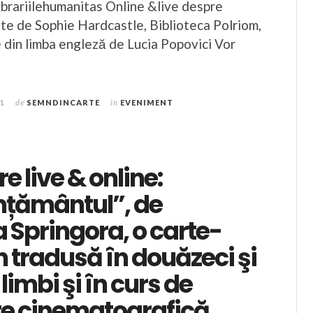
brariilehumanitas Online &live despre
te de Sophie Hardcastle, Biblioteca Polriom,
 din limba engleză de Lucia Popovici Vor
21
de
SEMNDINCARTE
în
EVENIMENT
e live & online:
țământul”, de
Springora, o carte-
tradusă în douăzeci şi
limbi şi în curs de
e cinematografică