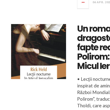
06 APR. 20
Un roma
dragoste
fapte rea
Polirom:
Micul Ie
• Lecţii nocturn
inspirat de amin
Război Mondial.
Polirom”, tradu
Tholdi, care asp