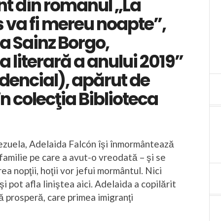
t din romanul „La
 va fi mereu noapte”,
a Sainz Borgo,
a literară a anului 2019”
idencial), apărut de
n colecţia Biblioteca
ezuela, Adelaida Falcón îşi înmormântează
familie pe care a avut-o vreodată – şi se
ea nopţii, hoţii vor jefui mormântul. Nici
i pot afla liniştea aici. Adelaida a copilărit
ă prosperă, care primea imigranţi