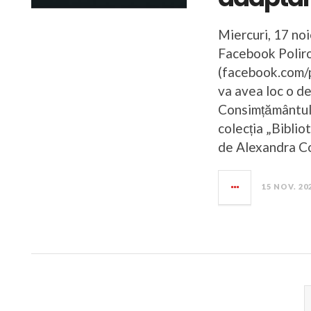
Miercuri, 17 noi
Facebook Polir
(facebook.com/p
va avea loc o d
Consimțământul 
colecția „Biblio
de Alexandra Co
15 NOV. 20