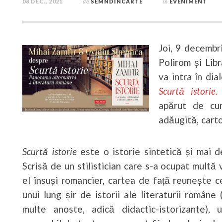
08 DEC., 2021
de
SEMNDINCARTE
în
EVENIMENT
Joi, 9 decembr
Polirom și Lib
va intra în di
Scurtă istorie
apărut de cur
adăugită, cart
Scurtă istorie
este o istorie sintetică și mai d
Scrisă de un stilistician care s-a ocupat multă
el însuși romancier, cartea de față reunește cel
unui lung șir de istorii ale literaturii române
multe anoste, adică didactic-istorizante), 