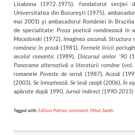
Lisabona (1972-1975), fondatorul secţiei 
Universitatea din Bucureşti (1975), ambasador
mai 2001) şi ambasadorul României în Brazili
de specialitate:
Proza poetică românească în s
Macedonski
(1972),
Imaginea ascunsă. Structura 
românesc în proză
(1981),
Formele liricii portug
secolul romantic
(1989),
Discursul anilor ’90
(1
Panorama alternativă a literaturii române
(vol.
romanele
Poveste de iarnă
(1987),
Acasă
(199
(2003),
Se înnoptează. Se lasă ceaţă
(2006),
În a
apărute după 1990,
Jurnal indirect (1990-2015)
Tagged with:
Editura Polirom
,
eveniment
,
Mihai Zamfir