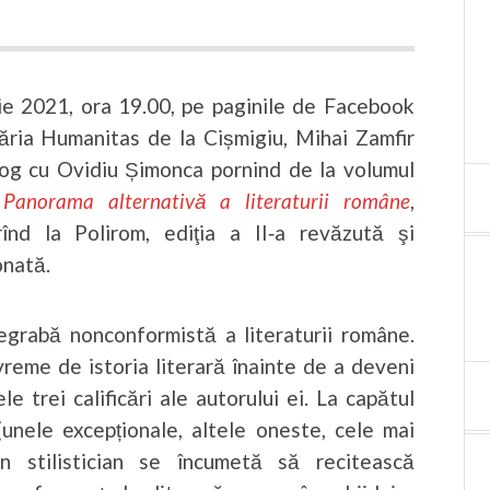
ie 2021, ora 19.00, pe paginile de Facebook
răria Humanitas de la Cișmigiu, Mihai Zamfir
alog cu Ovidiu Șimonca pornind de la volumul
. Panorama alternativă a literaturii române
,
înd la Polirom, ediţia a II‑a revăzută şi
onată.
egrabă nonconformistă a literaturii române.
 vreme de istoria literară înainte de a deveni
e trei calificări ale autorului ei. La capătul
 (unele excepționale, altele oneste, cele mai
un stilistician se încumetă să recitească