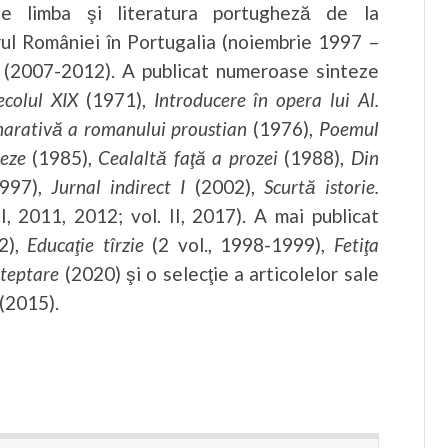
de limba şi literatura portugheză de la
ul României în Portugalia (noiembrie 1997 –
a (2007-2012). A publicat numeroase sinteze
ecolul XIX
(1971),
Introducere în opera lui Al.
narativă a romanului proustian
(1976),
Poemul
heze
(1985),
Cealaltă faţă a prozei
(1988),
Din
997),
Jurnal indirect I
(2002),
Scurtă istorie.
 I, 2011, 2012; vol. II, 2017). A mai publicat
2),
Educaţie tîrzie
(2 vol., 1998-1999),
Fetiţa
şteptare
(2020) şi o selecţie a articolelor sale
(2015).