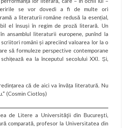
performanța lor literară, care – în ochii lui –
operirile se vor dovedi a fi de multe ori
ramă a literaturii române redusă la esențial,
ibil el însuși în regim de proză literară. Un
în ansamblul literaturii europene, punînd la
r scriitori români și apreciind valoarea lor la o
 care să formuleze perspective contemporane
 schițează ea la începutul secolului XXI. Și,
credințarea că de aici va învăța literatură. Nu
u.” (Cosmin Ciotloș)
ea de Litere a Universităţii din Bucureşti,
ratură comparată, profesor la Universitatea din