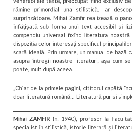
venerabilele texte, preocupat fiind exclusiv de 
rămîne primordial una stilistică. Iar desc
surprinzătoare. Mihai Zamfir realizează o pano
înfățișată sub forma unui text accesibil și liz
compendiu universal fixînd literatura noastră 
dispoziția celor interesați specificul principalilo
scară ideală. Prin urmare, un manual de bază
asupra întregii noastre literaturi, așa cum se
poate, mult după aceea.
„Chiar de la primele pagini, cititorul capătă în
doar literatură română… Literatură pur și simpl
Mihai ZAMFIR
(n. 1940), profesor la Facultat
specialist în stilistică, istorie literară şi lite