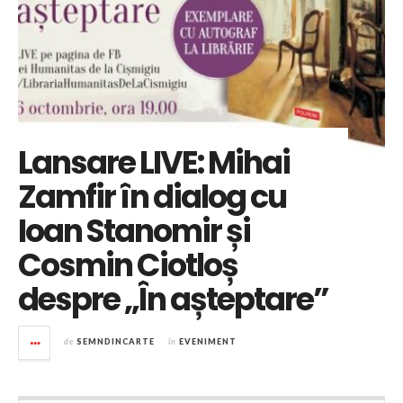
Lansare LIVE: Mihai
Zamfir în dialog cu
Ioan Stanomir și
Cosmin Ciotloș
despre „În așteptare”
de
SEMNDINCARTE
în
EVENIMENT