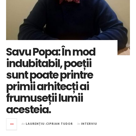
Savu Popa: În mod
indubitabil, poeții
sunt poate printre
primii arhitecți ai
frumuseții lumii
acesteia.
de
LAURENȚIU-CIPRIAN TUDOR
în
INTERVIU