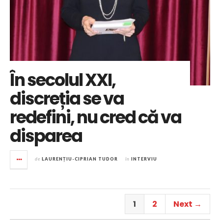
În secolul XXI,
discreția se va
redefini, nu cred că va
disparea
de
LAURENȚIU-CIPRIAN TUDOR
în
INTERVIU
1
2
Next →