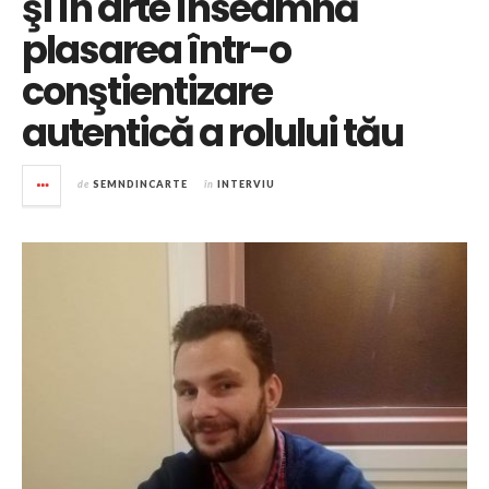
şi în arte înseamnă
plasarea într-o
conştientizare
autentică a rolului tău
de
SEMNDINCARTE
în
INTERVIU