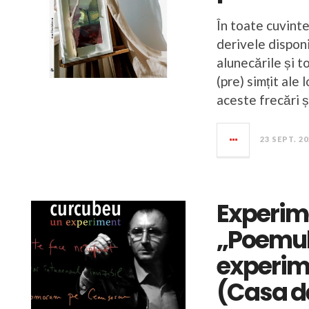
În toate cuvinte
derivele disponi
alunecările și 
(pre) simțit ale 
aceste frecări ș
23 SEPT. 2
Experime
„Poemul
experim
(Casa de