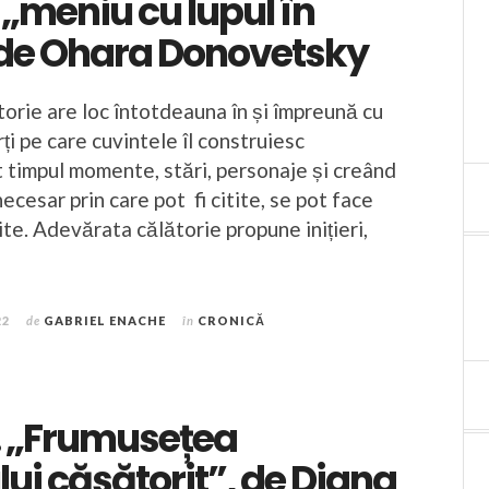
. „meniu cu lupul în
 de Ohara Donovetsky
orie are loc întotdeauna în și împreună cu
rți pe care cuvintele îl construiesc
 timpul momente, stări, personaje și creând
necesar prin care pot fi citite, se pot face
ite. Adevărata călătorie propune inițieri,
22
de
GABRIEL ENACHE
în
CRONICĂ
i. „Frumusețea
ui căsătorit”, de Diana