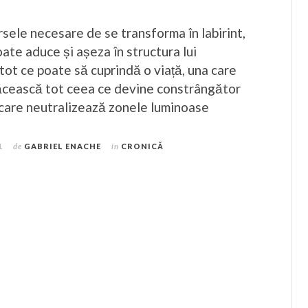
sele necesare de se transforma în labirint,
oate aduce și așeza în structura lui
tot ce poate să cuprindă o viață, una care
tăcească tot ceea ce devine constrângător
i care neutralizează zonele luminoase
1
de
GABRIEL ENACHE
în
CRONICĂ