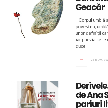
Geacăr
Corpul umblă să
povestea, umblă 
unor definiții ca
iar poezia ce le
duce
23 NOV. 20
Derivele
de Ana 
pariuri l