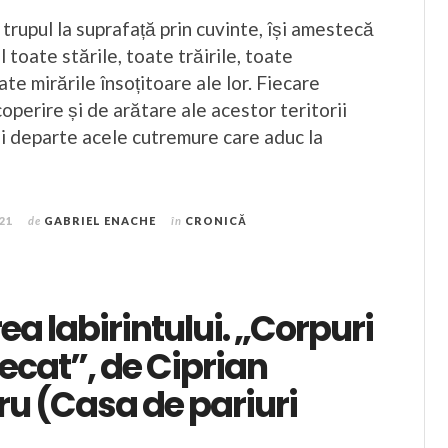
ă trupul la suprafață prin cuvinte, își amestecă
l toate stările, toate trăirile, toate
ate mirările însoțitoare ale lor. Fiecare
perire și de arătare ale acestor teritorii
 departe acele cutremure care aduc la
021
de
GABRIEL ENACHE
în
CRONICĂ
ea labirintului. „Corpuri
ecat”, de Ciprian
u (Casa de pariuri