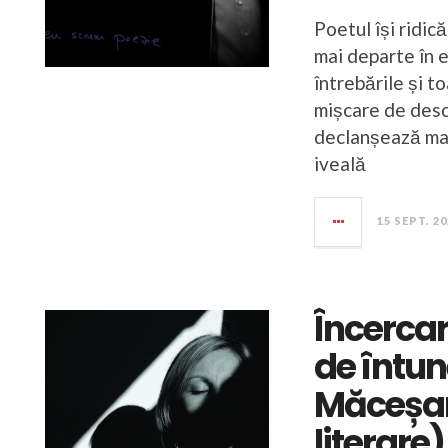
Poetul își ridic
mai departe în e
întrebările și to
mișcare de desco
declanșează mai
iveală
15 SEPT. 2
Încercar
de întun
Măceșar
literare)