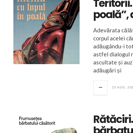
Teritorii
poală”,
Adevărata călăt
corpul acelei că
adăugându-i tot
astfel dialogul 
ascultate și auz
adăugări și
23 AUG. 20
Rătăcir
bărbatul