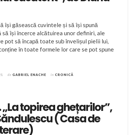
 își găsească cuvintele și să își spună
să își încerce alcătuirea unor definiri, ale
re pot să încapă toate sub învelișul pielii lui,
 conține în toate formele lor care se pot spune
21
de
GABRIEL ENACHE
în
CRONICĂ
. „La topirea ghețarilor”,
Săndulescu ( Casa de
iterare)