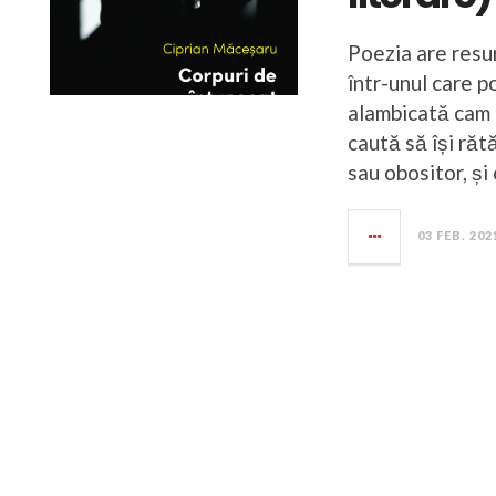
Poezia are resur
într-unul care p
alambicată cam 
caută să își ră
sau obositor, ș
03 FEB. 202