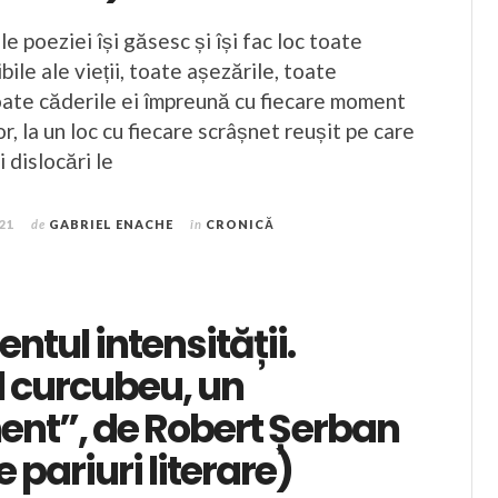
le poeziei își găsesc și își fac loc toate
bile ale vieții, toate așezările, toate
toate căderile ei împreună cu fiecare moment
lor, la un loc cu fiecare scrâșnet reușit pe care
i dislocări le
021
de
GABRIEL ENACHE
în
CRONICĂ
ntul intensității.
 curcubeu, un
ent”, de Robert Șerban
 pariuri literare)