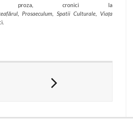
, proza, cronici la
ceafărul
,
Prosaeculum
,
Spatii Culturale
,
Viața
i.