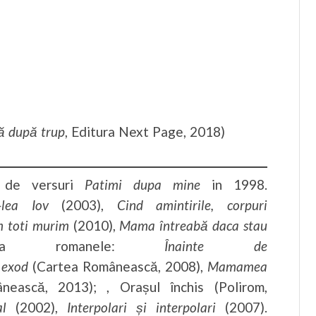
ă după trup
, Editura Next Page, 2018)
 de versuri
Patimi dupa mine
in 1998.
lea Iov
(2003),
Cind amintirile, corpuri
 toti murim
(2010),
Mama întreabă daca stau
blica romanele:
Înainte de
 exod
(Cartea Românească, 2008),
Mamamea
ească, 2013); , Orașul închis (Polirom,
al
(2002),
Interpolari și interpolari
(2007).