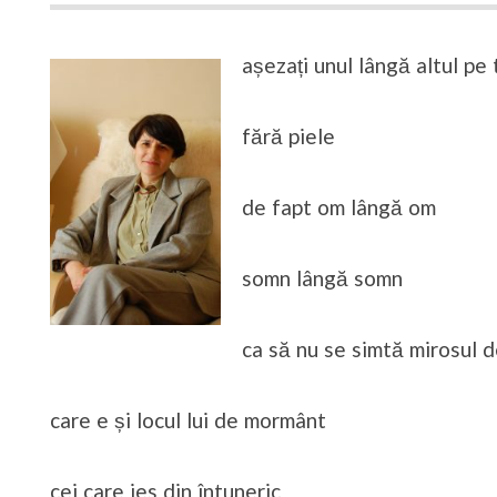
așezați unul lângă altul pe 
fără piele
de fapt om lângă om
somn lângă somn
ca să nu se simtă mirosul d
care e și locul lui de mormânt
cei care ies din întuneric