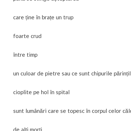
care ține în brațe un trup
foarte crud
între timp
un culoar de pietre sau ce sunt chipurile părinți
cioplite pe hol în spital
sunt lumânări care se topesc în corpul celor călc
de alți morți