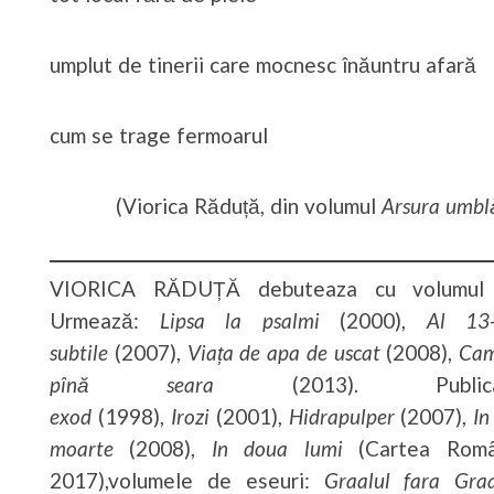
umplut de tinerii care mocnesc înăuntru afară
cum se trage fermoarul
(Viorica Răduță, din volumul
Arsura umbl
VIORICA RĂDUȚĂ debuteaza cu volumul
Urmează:
Lipsa la psalmi
(2000),
Al 13-
subtile
(2007),
Viața de apa de uscat
(2008),
Cam
pînă seara
(2013). Pu
exod
(1998),
Irozi
(2001),
Hidrapulper
(2007),
In
moarte
(2008),
In doua lumi
(Cartea Român
2017),volumele de eseuri:
Graalul fara Gra