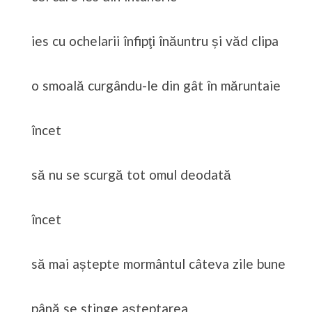
ies cu ochelarii înfipţi înăuntru și văd clipa
o smoală curgându-le din gât în măruntaie
încet
să nu se scurgă tot omul deodată
încet
să mai aștepte mormântul câteva zile bune
până se stinge așteptarea