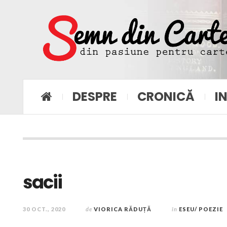
DESPRE
CRONICĂ
I
sacii
30 OCT., 2020
de
VIORICA RĂDUȚĂ
în
ESEU/ POEZIE