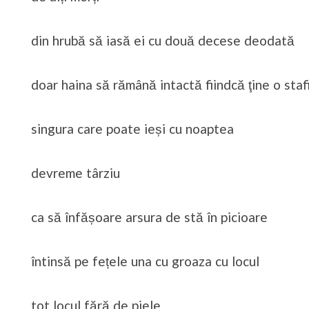
din hrubă să iasă ei cu două decese deodată
doar haina să rămână intactă fiindcă ţine o staf
singura care poate ieși cu noaptea
devreme târziu
ca să înfășoare arsura de stă în picioare
întinsă pe fețele una cu groaza cu locul
tot locul fără de piele