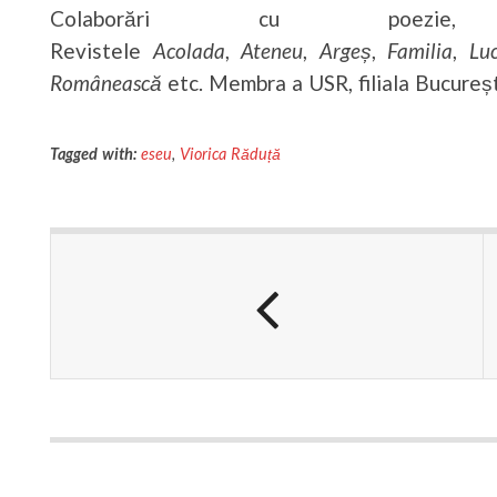
Colaborări cu poezie
Revistele
Acolada
,
Ateneu
,
Argeș
,
Familia
,
Lu
Românească
etc. Membra a USR, filiala Bucureșt
Tagged with:
eseu
,
Viorica Răduță