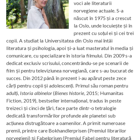
voci ale literaturii
norvegiene actuale. S-a
născut în 1975 și a crescut
la Oslo, unde locuiește și în
prezent cu soțul ei și cei trei
copii. A studiat la Universitatea din Oslo mai întâi
literatura și psihologia, apoi și-a luat masteratul în media și
comunicare, cu specializare în istoria filmului. Din 2009 s-a
dedicat exclusiv scrisului, concentrându-se pe scenarii de
film și pentru televiziunea norvegiană, care s-au bucurat de
succes. Din 2012 până în prezent i-au apărut peste zece
cărți pentru copii și adolescenți. Primul său roman pentru
adulți,
Istoria albinelor
(
Bienes historie
, 2015; Humanitas
Fiction, 2019), bestseller internațional, tradus în peste
treizeci și cinci de țări, face parte dintr-o tetralogie
dedicată transformărilor profunde ale planetei sub
acțiunea distrugătoare a oamenilor. A primit numeroase
premii, printre care Bokhandlerprisen (Premiul librarilor
norvegieni) și Fabelprisen (Premiul Fabel pentru literatură