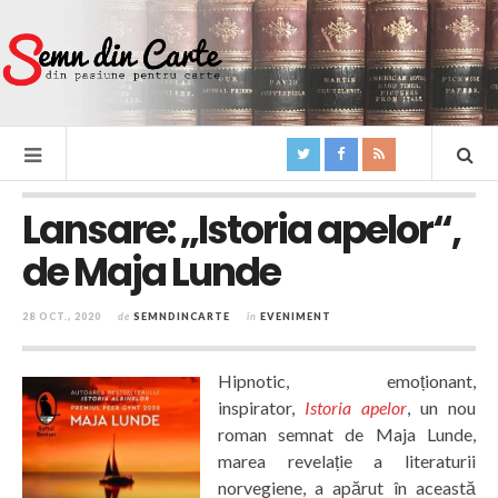
Lansare: „Istoria apelor“,
de Maja Lunde
28 OCT., 2020
de
SEMNDINCARTE
în
EVENIMENT
Hipnotic, emoționant,
inspirator,
Istoria apelor
, un nou
roman semnat de Maja Lunde,
marea revelație a literaturii
norvegiene, a apărut în această