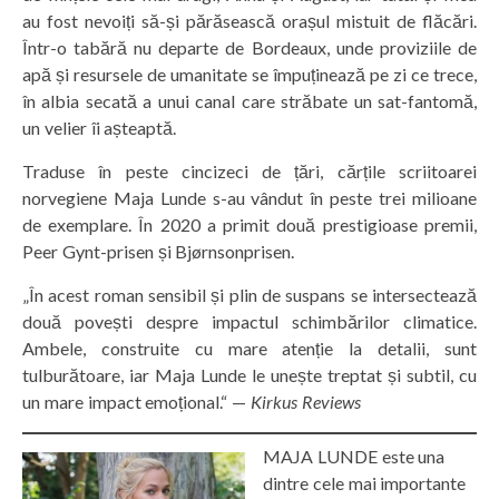
au fost nevoiți să-și părăsească orașul mistuit de flăcări.
Într-o tabără nu departe de Bordeaux, unde proviziile de
apă și resursele de umanitate se împuținează pe zi ce trece,
în albia secată a unui canal care străbate un sat-fantomă,
un velier îi așteaptă.
Traduse în peste cincizeci de țări, cărțile scriitoarei
norvegiene Maja Lunde s-au vândut în peste trei milioane
de exemplare. În 2020 a primit două prestigioase premii,
Peer Gynt-prisen și Bjørnsonprisen.
„În acest roman sensibil și plin de suspans se intersectează
două povești despre impactul schimbărilor climatice.
Ambele, construite cu mare atenție la detalii, sunt
tulburătoare, iar Maja Lunde le unește treptat și subtil, cu
un mare impact emoțional.“ —
Kirkus Reviews
MAJA LUNDE este una
dintre cele mai importante