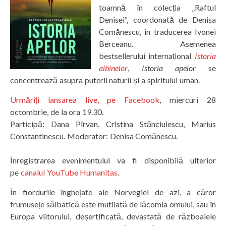
toamnă în colecția „Raftul
Denisei“, coordonată de Denisa
Comănescu, în traducerea Ivonei
Berceanu. Asemenea
bestsellerului internațional
Istoria
albinelor
,
Istoria apelor
se
concentrează asupra puterii naturii și a spiritului uman.
Urmăriți lansarea live, pe Facebook
, miercuri 28
octombrie, de la ora 19.30.
Participă: Dana Pîrvan, Cristina Stănciulescu, Marius
Constantinescu. Moderator: Denisa Comănescu.
Înregistrarea evenimentului va fi disponibilă ulterior
pe
canalul YouTube Humanitas
.
În fiordurile înghețate ale Norvegiei de azi, a căror
frumusețe sălbatică este mutilată de lăcomia omului, sau în
Europa viitorului, deșertificată, devastată de războaiele