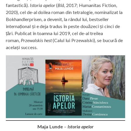
fantastică).
Istoria apelor
(
Blå
, 2017; Humanitas Fiction,
2020), cel de-al doilea roman din tetralogie, nominalizat la
Bokhandlerprisen, a devenit, la rândul lui, bestseller
internațional și e deja tradus în peste douăzeci și cinci de
țări. Publicat în toamna lui 2019, cel de-al treilea
roman,
Przewalskis hest
(Calul lui Przewalski), se bucură de
același success.
Maja Lunde
–
Istoria apelor