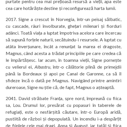
purtate pentru cea mai prețioasă resursă a vieții, apa este
cea care hotărăște destine și reconfigurează harta lumii.
2017. Signe a crescut în Norvegia, într-un peisaj sălbatic,
cu cascade, râuri învolburate, ghețari milenari și fiorduri
adânci. Toată viața a luptat împotriva acelora care încercau
să supună forțele naturii, secătuindu-i resursele. A luptat cu
atâta înverșunare, încât a renunțat la marea ei dragoste,
Magnus, când acesta a trădat principiile pe care credea că
le împărtășesc. Iar acum, în toamna vieții, Signe pornește
cu velierul ei,
Albastru
, într-o călătorie plină de primejdii
până la Bordeaux și apoi pe Canal de Garonne, ca să îl
sfideze încă o dată pe Magnus. Navigând printre amintiri
dureroase, Signe nu știe că, de fapt, Magnus o așteaptă.
2041. David străbate Franța, spre nord, împreună cu fiica
sa, Lou. Drumul lor, presărat cu popasuri în taberele de
refugiați, este o nesfârșită căutare, într-o Europă aridă,
pustiită de război și depopulată. Un incendiu i-a despărțit
de ființele cele mai dragi, Anna și August, iar tatăl și fiica