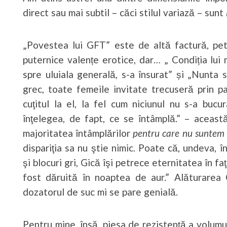
direct sau mai subtil – căci stilul variază – sunt
„Povestea lui GFT” este de altă factură, petr
puternice valențe erotice, dar… „ Condiția lui
spre uluiala generală, s-a însurat” și „Nunt
grec, toate femeile invitate trecuseră prin pat
cuţitul la el, la fel cum niciunul nu s-a bu
înţelegea, de fapt, ce se întâmplă.” – aceast
majoritatea întâmplărilor
pentru care nu suntem 
dispariţia sa nu ştie nimic. Poate că, undeva,
şi blocuri gri, Gică îşi petrece eternitatea în fa
fost dăruită în noaptea de aur.” Alăturarea C
dozatorul de suc mi se pare genială.
Pentru mine, însă, piesa de rezistență a volum