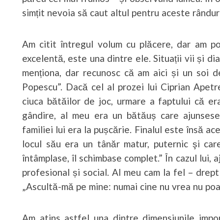
simțit nevoia să caut altul pentru aceste rânduri
Am citit întregul volum cu plăcere, dar am po
excelentă, este una dintre ele. Situații vii și di
menționa, dar recunosc că am aici și un soi d
Popescu”. Dacă cel al prozei lui Ciprian Apetre
ciuca bătăilor de joc, urmare a faptului că er
gândire, al meu era un bătăuș care ajunsese
familiei lui era la pușcărie. Finalul este însă ac
locul său era un tânăr matur, puternic şi car
întâmplase, îl schimbase complet.” În cazul lui, 
profesional și social. Al meu cam la fel – drept
„Ascultă-mă pe mine: numai cine nu vrea nu poa
Am atins astfel una dintre dimensiunile impor