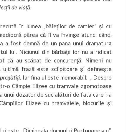
lecții de viață.
ecută în lumea „băieților de cartier” și cu
 mediocră părea că îl va învinge atunci când,
a sa a fost demnă de un pana unui dramaturg
ul lui. Niciunul din bărbaţii lor nu a ridicat
curat că au scăpat de concurenţă. Nimeni nu
ă ultimă frază este sclipitoare și definește
pregătiți.
Iar finalul este memorabil: „ Despre
 într-o Câmpie Elizee cu tramvaie zgomotoase
ţa unui dozator de suc alături de fata care i-a
âmpiilor Elizee cu tramvaiele, blocurile și
ului este „Dimineaţa domnului Protopopescu”.