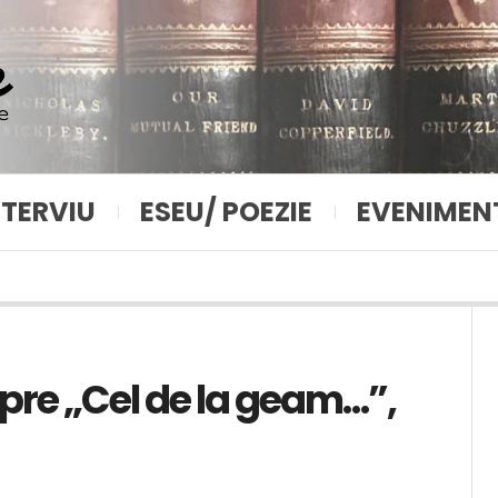
NTERVIU
ESEU/ POEZIE
EVENIMEN
pre „Cel de la geam…”,