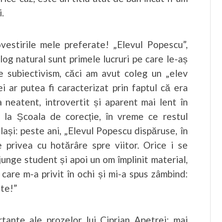
.
vestirile mele preferate! „Elevul Popescu”,
alog natural sunt primele lucruri pe care le-aș
e subiectivism, căci am avut coleg un „elev
i ar putea fi caracterizat prin faptul că era
a neatent, introvertit și aparent mai lent în
 la Școala de corecție, în vreme ce restul
elași: peste ani, „Elevul Popescu dispăruse, în
e privea cu hotărâre spre viitor. Orice i se
ajunge student și apoi un om împlinit material,
 care m-a privit în ochi și mi-a spus zâmbind:
te!”
tante ale prozelor lui Ciprian Apetrei: mai