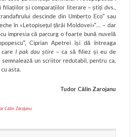
liațiilor și comparațiilor literare – știți dvs.,
 trandafirului descinde din Umberto Eco” sau
eche în «Letopisețul țărâi Moldovei»”… – dar
t cu impresia că parcurg o foarte bună nuvelă
popescu”, Ciprian Apetrei își dă întreaga
e care
I pak dau știre
– ca să filiez și eu de
 semnalează un scriitor redutabil, pentru ca,
 cu asta.
Tudor Călin Zarojanu
or Călin Zarojanu