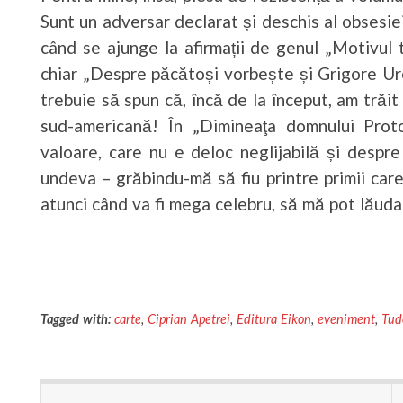
Sunt un adversar declarat și deschis al obsesiei fi
când se ajunge la afirmații de genul „Motivul
chiar „Despre păcătoși vorbește și Grigore Ur
trebuie să spun că, încă de la început, am trăi
sud-americană! În „Dimineaţa domnului Proto
valoare, care nu e deloc neglijabilă și despr
undeva – grăbindu-mă să fiu printre primii care
atunci când va fi mega celebru, să mă pot lăuda
Tagged with:
carte
,
Ciprian Apetrei
,
Editura Eikon
,
eveniment
,
Tud