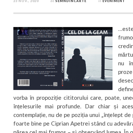
23 NOV., 2020
de
SEMNDINCARTE
în
EVENIMENT
…este
frum
credi
mărtu
nu î
proze
dese
defin
vorba în propoziție cititorului care, poate, un
înțelesurile mai profunde. Dar chiar și ac
contemplație, nu de pe poziția unui „înțelept de
foarte bine pe Ciprian Apetrei stând cu adevăra
părea cel mai frumos – și observând lumea. În o