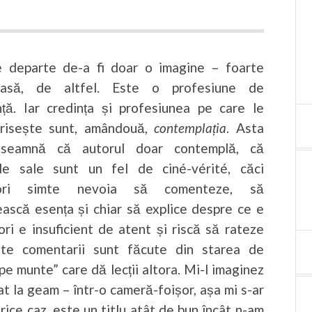
 departe de-a fi doar o imagine – foarte
oasă, de altfel. Este o profesiune de
nță. Iar credința și profesiunea pe care le
risește sunt, amândouă,
contemplația
. Asta
nseamnă că autorul doar contemplă, că
le sale sunt un fel de ciné-vérité, căci
ori simte nevoia să comenteze, să
ească esența și chiar să explice despre ce e
eori e insuficient de atent și riscă să rateze
este comentarii sunt făcute din starea de
 pe munte” care dă lecții altora. Mi-l imaginez
t la geam – într-o cameră-foișor, așa mi s-ar
rice caz, este un titlu atât de bun încât n-am