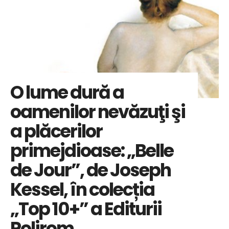
O lume dură a
oamenilor nevăzuţi şi
a plăcerilor
primejdioase: „Belle
de Jour”, de Joseph
Kessel, în colecția
„Top 10+” a Editurii
Polirom