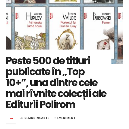
Peste 500 de titluri
publicate în „Top
10+”, una dintre cele
mai rîvnite colecții ale
Editurii Polirom
de
SEMNDINCARTE
în
EVENIMENT