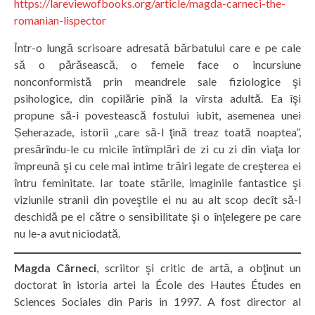
https://lareviewofbooks.org/article/magda-carneci-the-
romanian-lispector
Într-o lungă scrisoare adresată bărbatului care e pe cale
să o părăsească, o femeie face o incursiune
nonconformistă prin meandrele sale fiziologice şi
psihologice, din copilărie pînă la vîrsta adultă. Ea îşi
propune să-i povestească fostului iubit, asemenea unei
Șeherazade, istorii „care să-l ţină treaz toată noaptea”,
presărîndu-le cu micile întîmplări de zi cu zi din viaţa lor
împreună şi cu cele mai intime trăiri legate de creşterea ei
întru feminitate. Iar toate stările, imaginile fantastice şi
viziunile stranii din poveştile ei nu au alt scop decît să-l
deschidă pe el către o sensibilitate şi o înţelegere pe care
nu le-a avut niciodată.
Magda Cârneci
, scriitor şi critic de artă, a obţinut un
doctorat în istoria artei la École des Hautes Études en
Sciences Sociales din Paris in 1997. A fost director al