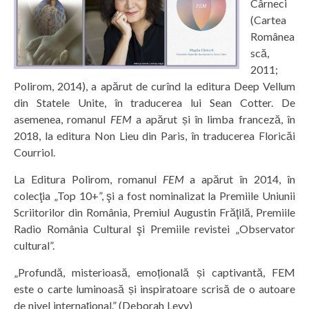
Cârneci
(Cartea
Românea
scă,
2011;
Polirom, 2014), a apărut de curînd la editura Deep Vellum
din Statele Unite, în traducerea lui Sean Cotter. De
asemenea, romanul
FEM
a apărut și în limba franceză, în
2018, la editura Non Lieu din Paris, în traducerea Floricăi
Courriol.
La Editura Polirom, romanul
FEM
a apărut în 2014, în
colecţia „Top 10+”, şi a fost nominalizat la Premiile Uniunii
Scriitorilor din România, Premiul Augustin Frăţilă, Premiile
Radio România Cultural şi Premiile revistei „Observator
cultural”.
„Profundă, misterioasă, emoțională și captivantă, FEM
este o carte luminoasă și inspiratoare scrisă de o autoare
de nivel internațional.” (Deborah Levy)