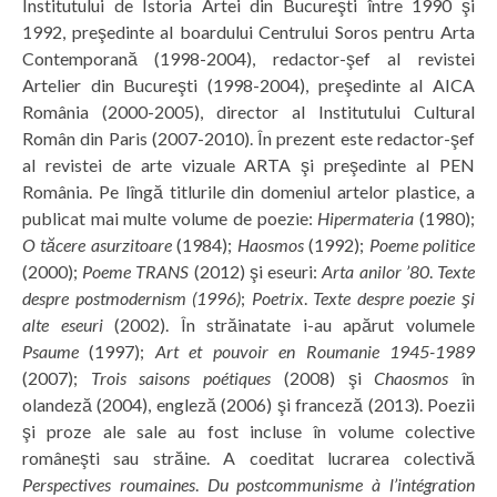
Institutului de Istoria Artei din Bucureşti între 1990 şi
1992, preşedinte al boardului Centrului Soros pentru Arta
Contemporană (1998-2004), redactor-şef al revistei
Artelier din Bucureşti (1998-2004), preşedinte al AICA
România (2000-2005), director al Institutului Cultural
Român din Paris (2007-2010). În prezent este redactor-şef
al revistei de arte vizuale ARTA şi preşedinte al PEN
România. Pe lîngă titlurile din domeniul artelor plastice, a
publicat mai multe volume de poezie:
Hipermateria
(1980);
O tăcere asurzitoare
(1984);
Haosmos
(1992);
Poeme politice
(2000);
Poeme TRANS
(2012) şi eseuri:
Arta anilor ’80
.
Texte
despre postmodernism (1996)
;
Poetrix
.
Texte despre poezie şi
alte eseuri
(2002). În străinatate i-au apărut volumele
Psaume
(1997);
Art et pouvoir en Roumanie 1945-1989
(2007);
Trois saisons poétiques
(2008) şi
Chaosmos
în
olandeză (2004), engleză (2006) şi franceză (2013). Poezii
şi proze ale sale au fost incluse în volume colective
româneşti sau străine. A coeditat lucrarea colectivă
Perspectives roumaines
.
Du postcommunisme à l’intégration