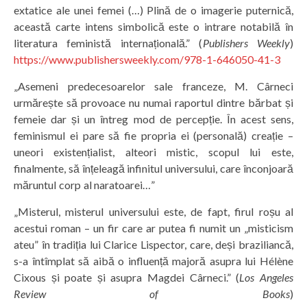
extatice ale unei femei (…) Plină de o imagerie puternică,
această carte intens simbolică este o intrare notabilă în
literatura feministă internațională.” (
Publishers Weekly
)
https://www.publishersweekly.com/978-1-646050-41-3
„Asemeni predecesoarelor sale franceze, M. Cârneci
urmărește să provoace nu numai raportul dintre bărbat și
femeie dar și un întreg mod de percepție. În acest sens,
feminismul ei pare să fie propria ei (personală) creație –
uneori existențialist, alteori mistic, scopul lui este,
finalmente, să înțeleagă infinitul universului, care înconjoară
măruntul corp al naratoarei…”
„Misterul, misterul universului este, de fapt, firul roșu al
acestui roman – un fir care ar putea fi numit un „misticism
ateu” în tradiția lui Clarice Lispector, care, deși braziliancă,
s-a întîmplat să aibă o influență majoră asupra lui Hélène
Cixous și poate și asupra Magdei Cârneci.” (
Los Angeles
Review of Books
)