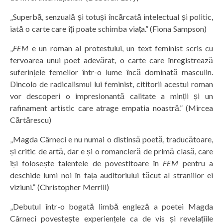
„Superbă, senzuală și totuși încărcată intelectual și politic,
iată o carte care îți poate schimba viața.” (Fiona Sampson)
„
FEM
e un roman al protestului, un text feminist scris cu
fervoarea unui poet adevărat, o carte care înregistrează
suferințele femeilor într-o lume încă dominată masculin.
Dincolo de radicalismul lui feminist, cititorii acestui roman
vor descoperi o impresionantă calitate a minții și un
rafinament artistic care atrage empatia noastră.” (Mircea
Cărtărescu)
„Magda Cârneci e nu numai o distinsă poetă, traducătoare,
și critic de artă, dar e și o romancieră de primă clasă, care
își folosește talentele de povestitoare în
FEM
pentru a
deschide lumi noi în fața auditoriului tăcut al straniilor ei
viziuni.” (Christopher Merrill)
„Debutul într-o bogată limbă engleză a poetei Magda
Cârneci povestește experiențele ca de vis și revelațiile