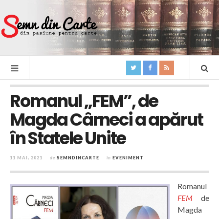
Romanul „FEM”, de
Magda Cârneci a apărut
în Statele Unite
11 MAI, 2021
de
SEMNDINCARTE
în
EVENIMENT
Romanul
FEM
de
Magda