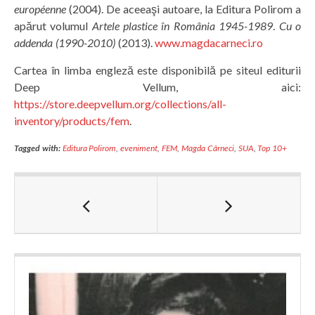
européenne
(2004). De aceeaşi autoare, la Editura Polirom a
apărut volumul
Artele plastice în România 1945-1989
.
Cu o
addenda (1990-2010)
(2013).
www.magdacarneci.ro
Cartea în limba engleză este disponibilă pe siteul editurii
Deep Vellum, aici:
https://store.deepvellum.org/collections/all-
inventory/products/fem
.
Tagged with:
Editura Polirom
,
eveniment
,
FEM
,
Magda Cârneci
,
SUA
,
Top 10+