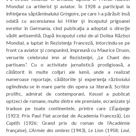
Mondial ca artilerist şi aviator. În 1928 a participat la
înfiinţarea săptămînalului
Gringoire
, pe care l-a părăsit însă
odată cu ascensiunea lui Hitler şi începutul prigoanei
evreilor în Germania, cînd publicaţia a adoptat o direcţie
vădit antisemită. După începutul celui de-al Doilea Război
Mondial, a luptat în Rezistenţa Franceză, întorcîndu‑se pe
front ca aviator şi compunînd, împreună cu Maurice Druon,
versurile celebrului imn al Rezistenţei, „Le Chant des
partisans”. Cu o activitate jurnalistică prodigioasă, a
călătorit în multe colţuri ale lumii, unde a realizat
numeroase reportaje, călătoriile şi experienţa războiului
oglindindu-se în mare parte din opera sa literară. Scriitor
prolific, admirat de contemporani, Kessel a publicat
optzeci de romane, multe dintre ele premiate, ecranizate şi
traduse pe toate continentele, printre care
L’Équipage
(1923; Prix Paul Flat acordat de Academia Franceză),
Les
Captifs
(1926; Grand prix du roman de l’Académie
française),
L’Armée des ombres
(1943),
Le
Lion
(1958;
Leul
,