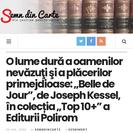
O lume dură a oamenilor
nevăzuţi şi a plăcerilor
primejdioase: „Belle de
Jour”, de Joseph Kessel,
în colecția „Top 10+” a
Editurii Polirom
10 IUN., 2021
de
SEMNDINCARTE
în
EVENIMENT