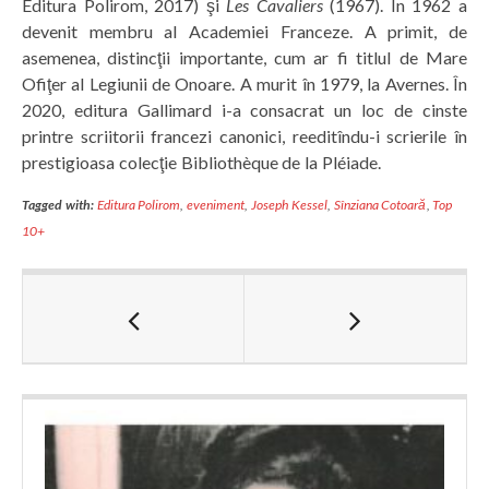
Editura Polirom, 2017) şi
Les Cavaliers
(1967). În 1962 a
devenit membru al Academiei Franceze. A primit, de
asemenea, distincţii importante, cum ar fi titlul de Mare
Ofiţer al Legiunii de Onoare. A murit în 1979, la Avernes. În
2020, editura Gallimard i-a consacrat un loc de cinste
printre scriitorii francezi canonici, reeditîndu-i scrierile în
prestigioasa colecţie Bibliothèque de la Pléiade.
Tagged with:
Editura Polirom
,
eveniment
,
Joseph Kessel
,
Sînziana Cotoară
,
Top
10+