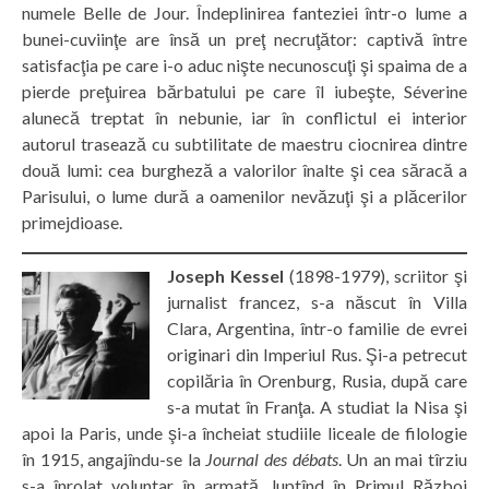
numele Belle de Jour. Îndeplinirea fanteziei într-o lume a
bunei-cuviinţe are însă un preţ necruţător: captivă între
satisfacţia pe care i-o aduc nişte necunoscuţi şi spaima de a
pierde preţuirea bărbatului pe care îl iubeşte, Séverine
alunecă treptat în nebunie, iar în conflictul ei interior
autorul trasează cu subtilitate de maestru ciocnirea dintre
două lumi: cea burgheză a valorilor înalte şi cea săracă a
Parisului, o lume dură a oamenilor nevăzuţi şi a plăcerilor
primejdioase.
Joseph Kessel
(1898-1979), scriitor şi
jurnalist francez, s-a născut în Villa
Clara, Argentina, într-o familie de evrei
originari din Imperiul Rus. Şi-a petrecut
copilăria în Orenburg, Rusia, după care
s-a mutat în Franţa. A studiat la Nisa şi
apoi la Paris, unde şi-a încheiat studiile liceale de filologie
în 1915, angajîndu-se la
Journal des débats
. Un an mai tîrziu
s-a înrolat voluntar în armată, luptînd în Primul Război