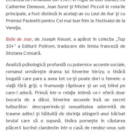
Catherine Deneuve, Jean Sorel şi Michel Piccoli în rolurile
principale, a fost distinsă în acelaşi an cu Leul de Aur şi cu
Premiul Pasinetti pentru Cel mai bun film la Festivalul de la
Veneţia.
Belle de Jour
, de Joseph Kessel, a apărut în colecția „Top
10+” a Editurii Polirom, traducere din limba franceză de
Sînziana Cotoară.
Analiză psihologică profundă cu puternice accente sociale,
romanul urmăreşte drama lui Séverine Sérizy, o tînără
bogată care pare a avea tot ce-şi poate dori o femeie: o
viaţă fără griji, o frumuseţe răpitoare şi un soţ blînd pe
care-l adoră. Prinsă într-o relaţie intimă ce-i oferă doar
bucuria de a dărui, Séverine ascunde însă un secret
tulburător: descoperindu-şi sexualitatea adormită de
traume adînci şi hăituită de dorinţa atingerii unui bărbat
brutal care să o supună, tînăra porneşte în căutarea
plăcerii lucrînd clandestin într-o casă de rendez-vous sub