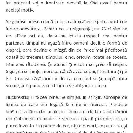
iar propriul soţ o ironizase decenii la rînd exact pentru
acelaşi motiv.
Se gîndise adesea dacă în lipsa admiraţiei se putea vorbi de
iubire adevărată. Pentru ea, cu siguranţă, nu. Căci simţise
de atîtea ori că, dacă nu există respect real pentru
partener, timpul nu aşază între oameni decît o formă de
dispreţ, care devine o mîzgă din ce în ce mai păcătoasă
odată cu trecerea timpului, cînd, oricum, toate se tocesc.
Mai ales răbdarea. Şi atunci îţi e tot mai greu să respiri.
Sigur, ea se simţea norocoasă că avea copiii, literatura şi pe
E.L. Crucea căsătoriei o ducea cum putea şi, după atîta
vreme, ar fi putut zice chiar că se obişnuise cu ea.
Bucureştiul îi făcea bine. Se simţea, în sfîrşit, aproape de
lumea de care era legată şi care o interesa. Pierduse
liniştea izolării, dar acolo, în camera ei de la etajul clădirii
din Cotroceni, de unde se vedeau copacii pînă departe, o
putea inventa. Un petec de cer, nişte păsări, ce putea să‑şi
dorească mai mult să vadă în zare, zi de zi, cînd se trezea?