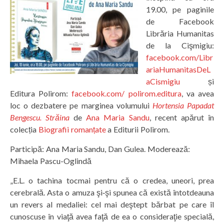
19.00, pe paginile
de Facebook
Librăria Humanitas
de la Cişmigiu:
facebook.com/Libr
ariaHumanitasDeL
aCismigiu
și
Editura Polirom:
facebook.com/ polirom.editura
, va avea
loc o dezbatere pe marginea volumului
Hortensia Papadat
Bengescu. Străina
de
Ana Maria Sandu
, recent apărut în
colecția
Biografii romanțate
a Editurii Polirom.
Participă: Ana Maria Sandu, Dan Gulea. Moderează:
Mihaela Pascu-Oglindă
„E.L. o tachina tocmai pentru că o credea, uneori, prea
cerebrală. Asta o amuza şi‑şi spunea că există întotdeauna
un revers al medaliei: cel mai deştept bărbat pe care îl
cunoscuse în viaţă avea faţă de ea o consideraţie specială,