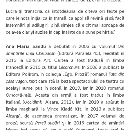
Lucra şi transcria, ca întotdeauna, de cîteva ori texte pe
care le nota iniţial ca în transă, ca apoi să revină şi să facă
însemnări şi adăugiri, pînă simţea că e cît mai aproape de
ce avea clar şi auzise în cap înainte de a pune pe hîrtie.”
Ana Maria Sandu
a debutat în 2003 cu volumul
Din
amintirile unui Chelbasan
(Editura Paralela 45), reeditat în
2013 la Editura Art. Cartea a fost tradusă în limba
franceză în 2010 cu titlul
L’écorchure
. În 2006 a publicat la
Editura Polirom, în colecţia „Ego. Proză”, romanul
Fata din
casa vagon
, text care stă la baza spectacolului de teatru cu
acelaşi nume, pus în scenă în 2019, iar în 2010 romanul
Omoară-mă!
. Acesta din urmă a fost tradus în limba
italiană (
Uccidimi!
, Aìsara, 2012), iar în 2018 a apărut în
limba maghiară, la Vince Kiadó Kft. În 2013 a publicat
Aleargă
, de asemenea dramatizat, în 2017 volumul de
proză scurtă
Pereţi subţiri
şi în 2019 cartea de amintiri
Mama îmi spune că am o viaţă frumoasă
, toate trei la