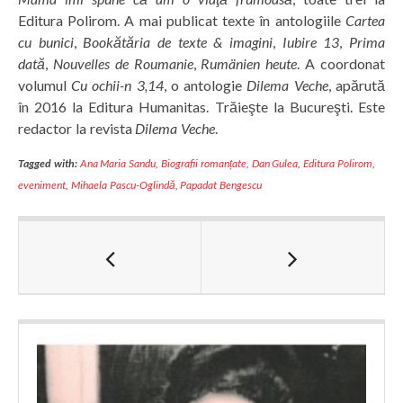
Editura Polirom. A mai publicat texte în antologiile
Cartea
cu bunici
,
Bookătăria de texte & imagini
,
Iubire 13
,
Prima
dată
,
Nouvelles de Roumanie
,
Rumänien heute
. A coordonat
volumul
Cu ochii-n 3,14
, o antologie
Dilema Veche
, apărută
în 2016 la Editura Humanitas. Trăieşte la Bucureşti. Este
redactor la revista
Dilema Veche
.
Tagged with:
Ana Maria Sandu
,
Biografii romanțate
,
Dan Gulea
,
Editura Polirom
,
eveniment
,
Mihaela Pascu-Oglindă
,
Papadat Bengescu