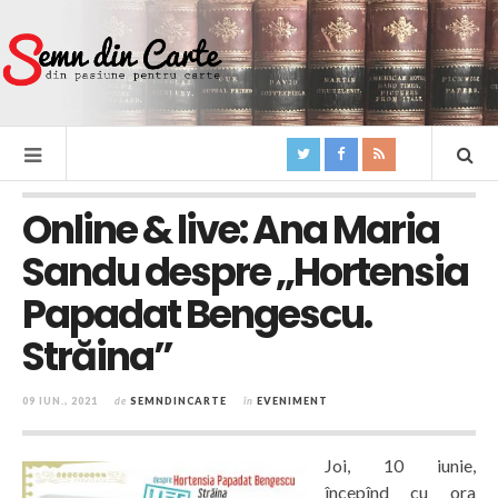
Online & live: Ana Maria
Sandu despre „Hortensia
Papadat Bengescu.
Străina”
09 IUN., 2021
de
SEMNDINCARTE
în
EVENIMENT
Joi, 10 iunie,
începînd cu ora