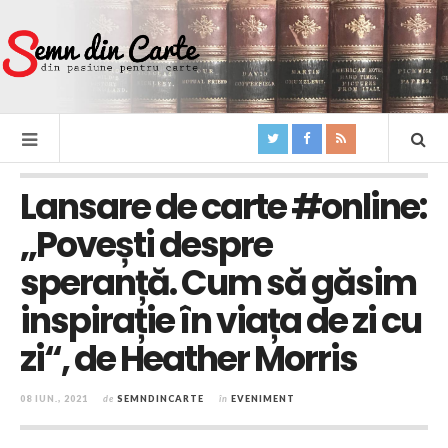
Lansare de carte #online:
„Povești despre
speranță. Cum să găsim
inspirație în viața de zi cu
zi“, de Heather Morris
08 IUN., 2021
de
SEMNDINCARTE
în
EVENIMENT