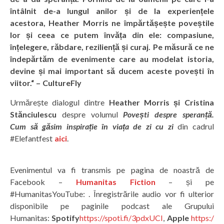
întâlnit de-a lungul anilor și de la experiențele
acestora, Heather Morris ne împărtășește poveștile
lor și ceea ce putem învăța din ele: compasiune,
înțelegere, răbdare, reziliență și curaj. Pe măsură ce ne
îndepărtăm de evenimente care au modelat istoria,
devine și mai important să ducem aceste povești în
viitor.“ – CultureFly
Urmărește dialogul dintre
Heather Morris și Cristina
Stănciulescu
despre volumul
Povești despre speranță.
Cum să găsim inspirație în viața de zi cu zi
din cadrul
#Elefantfest
aici
.
Evenimentul va fi transmis pe pagina de noastră de
Facebook –
Humanitas Fiction
– și pe
#HumanitasYouTube: . Înregistrările audio vor fi ulterior
disponibile pe paginile podcast ale Grupului
Humanitas:
Spotify
https://spoti.fi/3pdxUCI
,
Apple
https:/