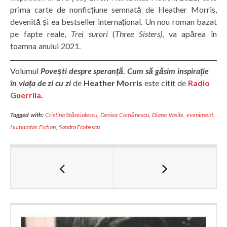
prima carte de nonficțiune semnată de Heather Morris,
devenită și ea bestseller internațional. Un nou roman bazat
pe fapte reale,
Trei surori
(
Three Sisters)
, va apărea în
toamna anului 2021.
Volumul
Povești despre speranță. Cum să găsim inspirație
în viața de zi cu zi
de
Heather Morris
este citit de
Radio
Guerrila
.
Tagged with:
Cristina Stănciulescu
,
Denisa Comănescu
,
Diana Vasile
,
eveniment
,
Humanitas Fiction
,
Sandra Ecobescu