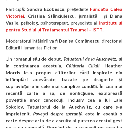
Participă:
Sandra Ecobescu
, președinte
Fundația Calea
Victoriei
,
Cristina Stănciulescu,
jurnalistă și
Diana
Vasile
, psiholog, psihoterapeut, președinte al
Institutului
pentru Studiul și Tratamentul Traumei – ISTT
.
Moderatorul întâlnirii va fi
Denisa Comănescu,
director al
Editurii Humanitas Fiction
.
„În romanul său de debut,
Tatuatorul de la Auschwitz
, și
în continuarea acestuia,
Călătoria Cilkăi
, Heather
Morris le-a propus cititorilor cărți inspirate din
întâmplări adevărate, bazate pe dragoste și
supraviețuire în cele mai cumplite condiții. În cea mai
recentă carte a sa, de nonficțiune, explorează
poveștile unor cunoscuți, inclusiv cea a lui Lale
Sokolov, Tatuatorul de la Auschwitz, cu care s-a
împrietenit.
Povești despre speranță
este în esență o
carte despre arta de a asculta și puterea acestui gest
de a da speranță. Pornind de la oamenii pe care i-a