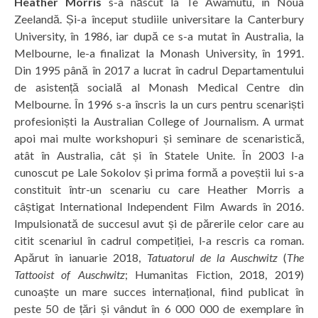
Heather Morris
s-a născut la Te Awamutu, în Noua
Zeelandă. Și-a început studiile universitare la Canterbury
University, în 1986, iar după ce s-a mutat în Australia, la
Melbourne, le-a finalizat la Monash University, în 1991.
Din 1995 până în 2017 a lucrat în cadrul Departamentului
de asistență socială al Monash Medical Centre din
Melbourne. În 1996 s-a înscris la un curs pentru scenariști
profesioniști la Australian College of Journalism. A urmat
apoi mai multe workshopuri și seminare de scenaristică,
atât în Australia, cât și în Statele Unite. În 2003 l-a
cunoscut pe Lale Sokolov și prima formă a poveștii lui s-a
constituit într-un scenariu cu care Heather Morris a
câștigat International Independent Film Awards în 2016.
Impulsionată de succesul avut și de părerile celor care au
citit scenariul în cadrul competiției, l-a rescris ca roman.
Apărut în ianuarie 2018,
Tatuatorul de la Auschwitz
(
The
Tattooist of Auschwitz
; Humanitas Fiction, 2018, 2019)
cunoaște un mare succes internațional, fiind publicat în
peste 50 de țări și vândut în 6 000 000 de exemplare în