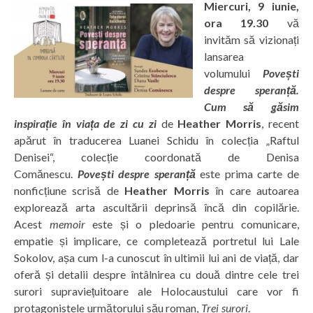
Miercuri, 9 iunie,
ora 19.30
vă
invităm să vizionați
lansarea
volumului
Povești
despre speranță.
Cum să găsim
inspirație în viața de zi cu zi
de
Heather Morris
, recent
apărut în traducerea Luanei Schidu în colecția „Raftul
Denisei“, colecție coordonată de Denisa
Comănescu.
Povești despre speranță
este prima carte de
nonficțiune scrisă de
Heather Morris
în care autoarea
explorează arta ascultării deprinsă încă din copilărie.
Acest
memoir
este și o pledoarie pentru comunicare,
empatie și implicare, ce completează portretul lui Lale
Sokolov, așa cum l-a cunoscut în ultimii lui ani de viață, dar
oferă și detalii despre întâlnirea cu două dintre cele trei
surori supraviețuitoare ale Holocaustului care vor fi
protagonistele următorului său roman,
Trei surori
.