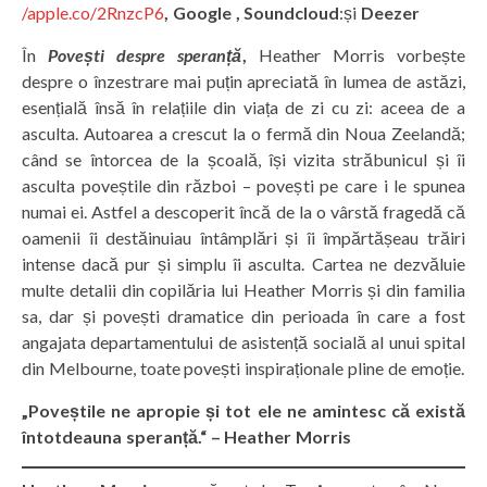
/apple.co/2RnzcP6
, Google , Soundcloud
:și
Deezer
În
Povești despre speranță
,
Heather Morris vorbește
despre o înzestrare mai puțin apreciată în lumea de astăzi,
esențială însă în relațiile din viața de zi cu zi: aceea de a
asculta. Autoarea a crescut la o fermă din Noua Zeelandă;
când se întorcea de la școală, își vizita străbunicul și îi
asculta poveștile din război – povești pe care i le spunea
numai ei. Astfel a descoperit încă de la o vârstă fragedă că
oamenii îi destăinuiau întâmplări și îi împărtășeau trăiri
intense dacă pur și simplu îi asculta. Cartea ne dezvăluie
multe detalii din copilăria lui Heather Morris și din familia
sa, dar și povești dramatice din perioada în care a fost
angajata departamentului de asistență socială al unui spital
din Melbourne, toate povești inspiraționale pline de emoție.
„Poveștile ne apropie și tot ele ne amintesc că există
întotdeauna speranță.“ – Heather Morris