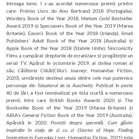
întreaga lume. I s-au acordat numeroase premii, printre
care: Prémio Livro do Ano Bertrand 2018 (Portugalia),
Wordery Book of the Year 2018, Nielsen Gold Bestseller
Award 2019 și Specsavers Book of the Year 2019 (Marea
Britanie), Eason’s Book of the Year 2018 (Irlanda), Small
Publishers’ Adult Book of the Year 2018 (Australia) și
Apple Book of the Year 2018 (Statele Unite). Sincronicity
Films a cumpărat drepturile de ecranizare și pregătește un
serial TV. Apărut în octombrie 2019, al doilea roman al
său,
Călătoria Cilkăi(Cilka’s Journey
; Humanitas Fiction,
2020), urmărește destinul unuia dintre cele mai puternice
personaje din
Tatuatorul de la Auschwitz
. Publicat în peste
40 de țări, a fost nominalizat pe lista scurtă a numeroase
premii, între care British Books Awards 2020 și The
Bookseller Book of the Year 2019 (Marea Britanie) și
ABIA’s General Fiction Book of the Year 2019 (Australia).
Apărută în 2020,
Povești despre speranță. Cum găsim
inspirație în viața de zi cu zi
(
Stories of Hope. Finding
Inspiration in Everyday Lives
; Humanitas Fiction, 2021) este