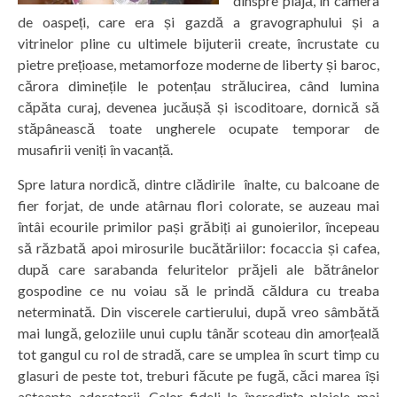
dinspre plajă, în camera
de oaspeți, care era și gazdă a gravographului și a
vitrinelor pline cu ultimele bijuterii create, încrustate cu
pietre prețioase, metamorfoze moderne de liberty și baroc,
cărora diminețile le potențau strălucirea, când lumina
căpăta curaj, devenea jucăușă și iscoditoare, dornică să
stăpânească toate ungherele ocupate temporar de
musafirii veniți în vacanță.
Spre latura nordică, dintre clădirile înalte, cu balcoane de
fier forjat, de unde atârnau flori colorate, se auzeau mai
întâi ecourile primilor pași grăbiți ai gunoierilor, începeau
să răzbată apoi mirosurile bucătăriilor: focaccia și cafea,
după care sarabanda feluritelor prăjeli ale bătrânelor
gospodine ce nu voiau să le prindă căldura cu treaba
neterminată. Din viscerele cartierului, după vreo sâmbătă
mai lungă, geloziile unui cuplu tânăr scoteau din amorțeală
tot gangul cu rol de stradă, care se umplea în scurt timp cu
glasuri de peste tot, treburi făcute pe fugă, căci marea își
așteapta adoratorii. Celor fideli le încredința plajele mai