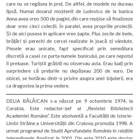
care nu se regăsea în preț. De altfel, de modele nu duceau
lipsă. Numai dosarul moștenit de Ludovico de la bunica
Anna avea vreo 500 de pagini, din care reușise să finalizeze
doar vreo cinci colecții. În paralel, avea propriile proiecții.
Și de aici pusese în aplicare vreo șapte. Plus zecile de inele,
brățări și perechi de cercei realizate în joacă și vândute.
Piesele erau unicate, fapt specificat prin semnătura
discretă a casei ce purta numele bunicului, pe care nepotul
îl preluase. Turiștii grăbiți nu observau asta. Erau luați prin
surprindere că prețurile nu depășeau 200 de euro. De
obicei, se hotărau dintr-o privire asupra unei bijuterii, era
ca dragostea la prima vedere.
DELIA BĂLĂICAN s-a născut pe 9 octombrie 1974, la
Corabia. Este redactor-șef al „Revistei Bibliotecii
Academiei Române”. Este abolventă a Facultății de Istorie-
Limbi Străine a Universității din Craiova, promoția 1998. A
urmat programul de Studii Aprofundate
România în relațiile
Internaționale
, finalizat în 2001. Din este 2010 este doctor