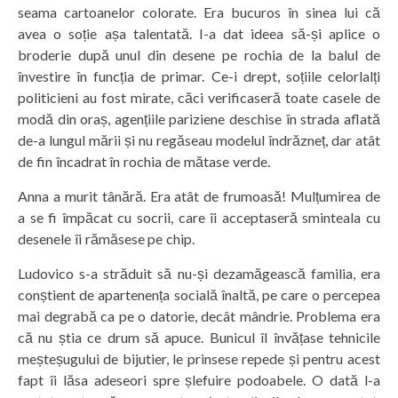
seama cartoanelor colorate. Era bucuros în sinea lui că
avea o soție așa talentată. I-a dat ideea să-și aplice o
broderie după unul din desene pe rochia de la balul de
învestire în funcția de primar. Ce-i drept, soțiile celorlalți
politicieni au fost mirate, căci verificaseră toate casele de
modă din oraș, agențiile pariziene deschise în strada aflată
de-a lungul mării și nu regăseau modelul îndrăzneț, dar atât
de fin încadrat în rochia de mătase verde.
Anna a murit tânără. Era atât de frumoasă! Mulțumirea de
a se fi împăcat cu socrii, care îi acceptaseră sminteala cu
desenele îi rămăsese pe chip.
Ludovico s-a străduit să nu-și dezamăgească familia, era
conștient de apartenența socială înaltă, pe care o percepea
mai degrabă ca pe o datorie, decât mândrie. Problema era
că nu știa ce drum să apuce. Bunicul îl învățase tehnicile
meșteșugului de bijutier, le prinsese repede și pentru acest
fapt îi lăsa adeseori spre șlefuire podoabele. O dată l-a