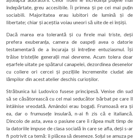
îndepărtate, greu accesibile. Îi primea și pe cei mai puțin
sociabili. Majoritatea erau iubitori de lumină și de
libertate; chiar și aceștia voiau uneori să uite de ei înșiși.
Dacă marea era tolerantă și cu firele mai triste, deși
prefera exuberanța, camera de oaspeți avea o datorie
testamentară de a încuraja și întreține entuziasmul. Își
trăise tristețile generații mai devreme. Acum tolera doar
eșarfele uitate pe spătarul canapelei, dezordinea desenelor
cu coliere ori cercei și pozițiile încremenite ciudat ale
lămpilor din acest atelier deschis curioșilor.
Străbunica lui Ludovico fusese principesă. Venise din sud
să se căsătorească cu cel mai seducător bărbat pe care îl
întâlnise vreodată. Amândoi erau bogați. Frumoasă era și
ea, dar o frumusețe insulară, n-ai fi zis că e italiancă.
Dincolo de asta, avea o pasiune care îi răpea mult timp de
la datoriile impuse de clasa socială în care se afla, deși s-ar
fi potrivit ca temă: îi plăcea să deseneze. Soțul se amuza pe