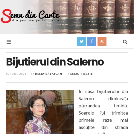
Bijutierul din Salerno
07 IUN., 2021
de
DELIA BĂLĂICAN
în
ESEU/ POEZIE
În casa bijutierului din
Salerno dimineața
pătrundea timidă.
Soarele își trimitea
primele raze mai
ascuțite din strada