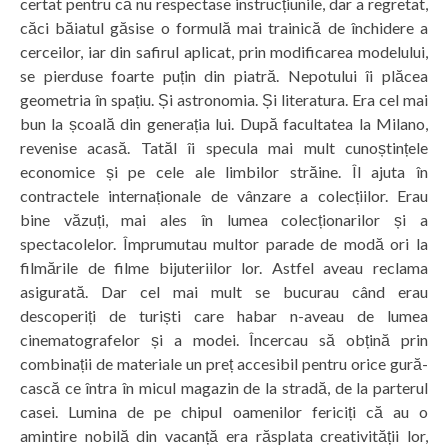
certat pentru că nu respectase instrucțiunile, dar a regretat,
căci băiatul găsise o formulă mai trainică de închidere a
cerceilor, iar din safirul aplicat, prin modificarea modelului,
se pierduse foarte puțin din piatră. Nepotului îi plăcea
geometria în spațiu. Și astronomia. Și literatura. Era cel mai
bun la școală din generația lui. După facultatea la Milano,
revenise acasă. Tatăl îi specula mai mult cunoștințele
economice și pe cele ale limbilor străine. Îl ajuta în
contractele internaționale de vânzare a colecțiilor. Erau
bine văzuți, mai ales în lumea colecționarilor și a
spectacolelor. Împrumutau multor parade de modă ori la
filmările de filme bijuteriilor lor. Astfel aveau reclama
asigurată. Dar cel mai mult se bucurau când erau
descoperiți de turiști care habar n-aveau de lumea
cinematografelor și a modei. Încercau să obțină prin
combinații de materiale un preț accesibil pentru orice gură-
cască ce întra în micul magazin de la stradă, de la parterul
casei. Lumina de pe chipul oamenilor fericiți că au o
amintire nobilă din vacanță era răsplata creativității lor,