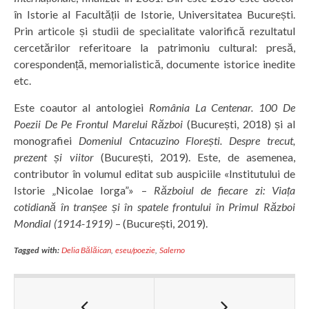
în Istorie al Facultății de Istorie, Universitatea București.
Prin articole și studii de specialitate valorifică rezultatul
cercetărilor referitoare la patrimoniu cultural: presă,
corespondență, memorialistică, documente istorice inedite
etc.
Este coautor al antologiei
România La Centenar. 100 De
Poezii De Pe Frontul Marelui Război
(București, 2018) și al
monografiei
Domeniul Cntacuzino Florești. Despre trecut,
prezent și viitor
(București, 2019). Este, de asemenea,
contributor în volumul editat sub auspiciile «Institutului de
Istorie „Nicolae Iorga”» –
Războiul de fiecare zi: Viața
cotidiană în tranșee și în spatele frontului în Primul Război
Mondial (1914-1919)
– (București, 2019).
Tagged with:
Delia Bălăican
,
eseu/poezie
,
Salerno