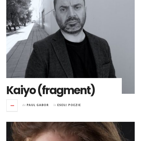
Kaiyo (fragment)
de
PAUL GABOR
în
ESEU/ POEZIE