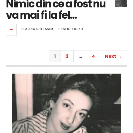
Nimic din ce a fost nu
va mai fi la fel…
de
ALINA GHERASIM
în
ESEU/ POEZIE
1
2
…
4
Next →