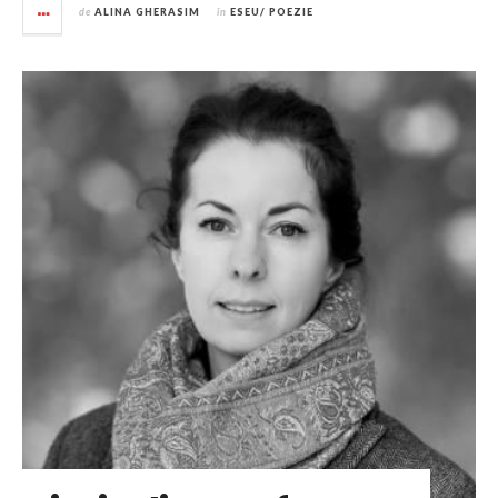
de
ALINA GHERASIM
în
ESEU/ POEZIE