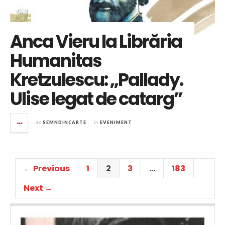
Anca Vieru la Librăria
Humanitas
Kretzulescu: „Pallady.
Ulise legat de catarg”
de
SEMNDINCARTE
în
EVENIMENT
← Previous
1
2
3
…
183
Next →