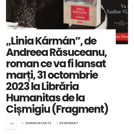
„Linia Kármán”, de
Andreea Răsuceanu,
roman ce va fi lansat
marți, 31 octombrie
2023 la Librăria
Humanitas de la
Cișmigiu (Fragment)
de
SEMNDINCARTE
în
EVENIMENT