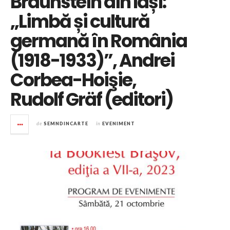
Braunstein din Iași:
„Limbă și cultură
germană în România
(1918-1933)”, Andrei
Corbea-Hoişie,
Rudolf Gräf (editori)
de
SEMNDINCARTE
în
EVENIMENT