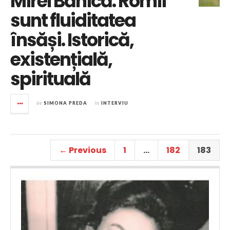
Mirel Bănică: Romii
sunt fluiditatea
însăși. Istorică,
existențială,
spirituală
de
SIMONA PREDA
în
INTERVIU
← Previous
1
…
182
183