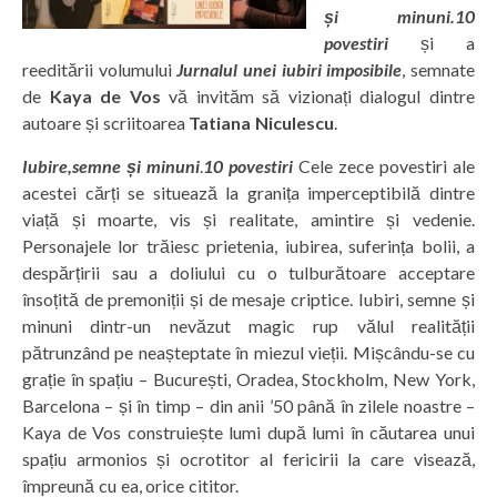
și minuni.10
povestiri
și a
reeditării volumului
Jurnalul unei iubiri imposibile
, semnate
de
Kaya de Vos
vă invităm să vizionați dialogul dintre
autoare și scriitoarea
Tatiana Niculescu
.
Iubire,semne și minuni
.
10 povestiri
Cele zece povestiri ale
acestei cărți se situează la granița imperceptibilă dintre
viață și moarte, vis și realitate, amintire și vedenie.
Personajele lor trăiesc prietenia, iubirea, suferința bolii, a
despărțirii sau a doliului cu o tulburătoare acceptare
însoțită de premoniții și de mesaje criptice. Iubiri, semne și
minuni dintr-un nevăzut magic rup vălul realității
pătrunzând pe neașteptate în miezul vieții. Mișcându-se cu
grație în spațiu – București, Oradea, Stockholm, New York,
Barcelona – și în timp – din anii ’50 până în zilele noastre –
Kaya de Vos construiește lumi după lumi în căutarea unui
spațiu armonios și ocrotitor al fericirii la care visează,
împreună cu ea, orice cititor.