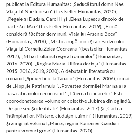
publicat la Editura Humanitas: „Seducătorul domn Nae.
Viaţa lui Nae Ionescu“ (bestseller Humanitas, 2020);
„Regele și Duduia. Carol II și „Elena Lupescu dincolo de
bârfe și clișee“ (bestseller Humanitas, 2019); „Ei mă
consideră făcător de minuni. Viaţa lui Arsenie Boca“
(Humanitas, 2018); „Mistica rugăciunii și a revolverului.
Viaţa lui Corneliu Zelea Codreanu “(bestseller Humanitas,
2017); „Mihai I, ultimul rege al românilor“ (Humanitas,
2016, 2020); „Regina Maria. Ultima dorinţă“ (Humanitas,
2015, 2016, 2018, 2020). A debutat în literatură cu
romanul „Spovedanie la Tanacu“ (Humanitas, 2006), urmat
de „Nopţile Patriarhului“, „Povestea domniţei Marina și a
basarabeanului necunoscut“, „Tăierea fecioarelor“. Este
coorodonatoarea volumelor colective „Iubirea din oglindă.
Despre sex și identitate“ (Humanitas, 2017) și „Cartea
întâmplărilor. Mistere, ciudăţenii, uimiri“ (Humanitas, 2019)
și a îngrijit volumul „Maria, regina României, Gânduri
pentru vremuri grele“ (Humanitas, 2020).