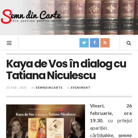
Kaya de Vos în dialog cu
Tatiana Niculescu
25 FEB., 2021
de
SEMNDINCARTE
în
EVENIMENT
Vineri, 26
februarie, ora
19.30
, cu prilejul
apariției
cărții
Iubire, semne