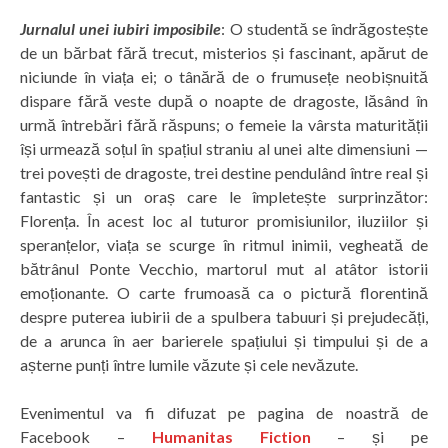
Jurnalul unei iubiri imposibile
: O studentă se îndrăgostește
de un bărbat fără trecut, misterios și fascinant, apărut de
niciunde în viața ei; o tânără de o frumusețe neobișnuită
dispare fără veste după o noapte de dragoste, lăsând în
urmă întrebări fără răspuns; o femeie la vârsta maturității
își urmează soțul în spațiul straniu al unei alte dimensiuni —
trei povești de dragoste, trei destine pendulând între real și
fantastic și un oraș care le împletește surprinzător:
Florența. În acest loc al tuturor promisiunilor, iluziilor și
speranțelor, viața se scurge în ritmul inimii, vegheată de
bătrânul Ponte Vecchio, martorul mut al atâtor istorii
emoționante. O carte frumoasă ca o pictură florentină
despre puterea iubirii de a spulbera tabuuri și prejudecăți,
de a arunca în aer barierele spațiului și timpului și de a
așterne punți între lumile văzute și cele nevăzute.
Evenimentul va fi difuzat pe pagina de noastră de
Facebook –
Humanitas Fiction
– și pe