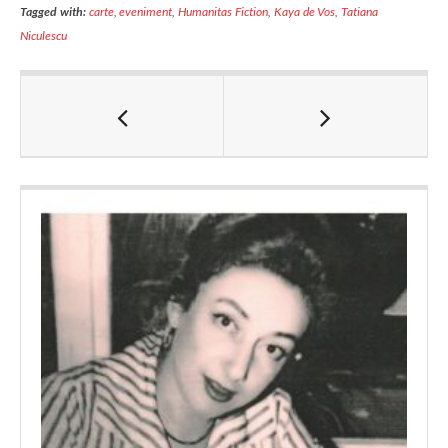
Tagged with:
carte
,
eveniment
,
Humanitas Fiction
,
Kaya de Vos
,
Tatiana
Niculescu