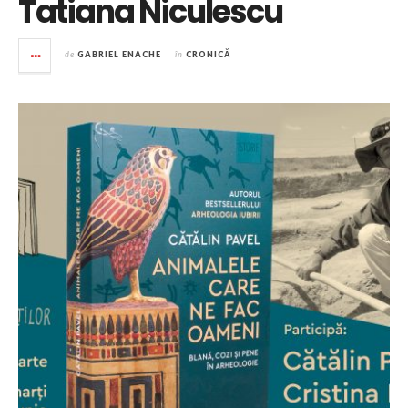
Tatiana Niculescu
de
GABRIEL ENACHE
în
CRONICĂ