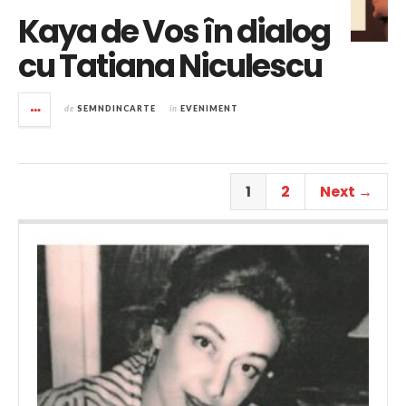
Kaya de Vos în dialog
cu Tatiana Niculescu
de
SEMNDINCARTE
în
EVENIMENT
1
2
Next →