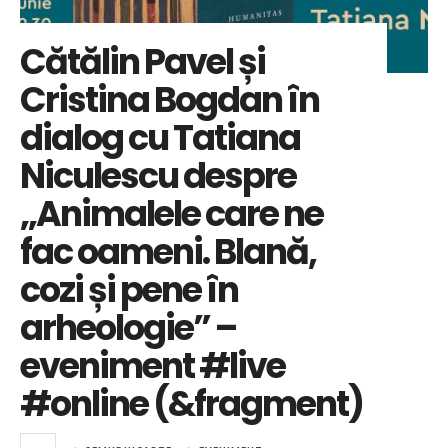
Cătălin Pavel și
Cristina Bogdan în
dialog cu Tatiana
Niculescu despre
„Animalele care ne
fac oameni. Blană,
cozi și pene în
arheologie” –
eveniment #live
#online (&fragment)