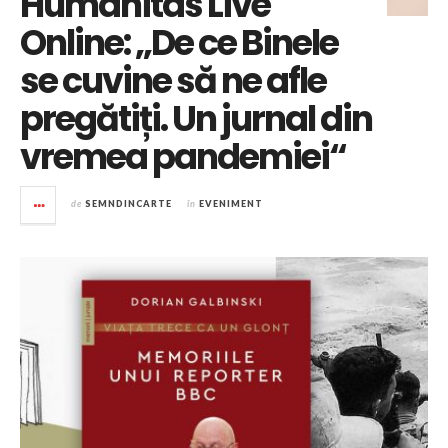
Humanitas Live
Online: „De ce Binele
se cuvine să ne afle
pregătiți. Un jurnal din
vremea pandemiei“
de
SEMNDINCARTE
în
EVENIMENT