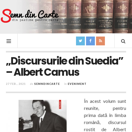
„Discursurile din Suedia”
– Albert Camus
27 FEB., 2021
de
SEMNDINCARTE
în
EVENIMENT
În acest volum sunt
reunite, pentru
prima dată în limba
română, discursul
rostit de Albert