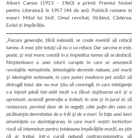
Albert Camus (1913 – 1960) a primit Premiul Nobel
pentru Literatură în 1957 (44 de ani). Publică romane și
eseuri: Mitul lui Sisif, Omul revoltat, Străinul, Căderea,
Exilul și împărăția.
„Fiecare generaţie, fără îndoială, se crede menită să refacă
lumea. A mea ştie totuşi că nu o va reface. Dar sarcina ei este,
poate, şi mai mare: constă în a împiedica lumea să se desfacă.
Moştenitoare a unei istorii corupte în care se amestecă
revoluţiile neîmplinite, tehnologiile devenite nebune, zeii morţi
şi ideologiile extenuate, în care puteri mediocre pot astăzi să
distrugă totul, dar nu mai ştiu să convingă, în care inteligenţa
s-a înjosit până într-atât încât s-a făcut slujitoarea urii şi a
opresiunii, această generaţie a trebuit, în sine şi în jurul ei, să
restaureze, pornind doar de la negaţii, câte puţin din ceea ce
alcătuieşte demnitatea de a trăi şi de a muri. În faţa unei lumi
ameninţate cu dezintegrarea, în care marii noştri inchizitori
riscă să întemeieze pentru totdeauna împărăţiile morţii, ea ştie
că ar trebui, într-o cursă nebună contracronometru, să