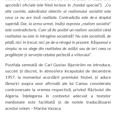
aprobări oficiale (ele fiind incluse în „fondul special”).
„Cu
alte cuvinte, adevăratul obiectiv al realismului socialist este
ceva ce nu are încă realitate. Contradicția este de-a dreptul
superbă. Dar, la urma urmei, însăși expresia „realism socialist”
este contradictorie. Cum să fie posibil un realism socialist când
realitatea nu este în întregime socialistă? Nu este socialistă, de
pildă, nici în trecut, nici pe de-a-ntregul în prezent. Răspunsul e
simplu: se va alege din realitatea de astăzi sau de ieri ceea ce
pregătește și servește cetatea perfectă a viitorului”
.
Postfața semnată de Carl Gustav Bjurström ne introduce,
succint și discret, în atmosfera începutului de decembrie
1957, la momentul acordării premiului Nobel, și aduce
lămuriri asupra unor afirmații ale lui Camus considerate
controversate la vremea respectivă, privind Războiul din
Algeria. Înțelegerea în contextul adecvat a textelor
menționate este facilitată și de notele traducătoarei
acestui volum – Marina Vazaca.