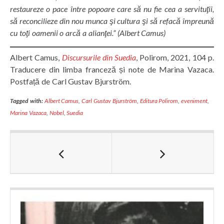
restaureze o pace între popoare care să nu fie cea a servituţii,
să reconcilieze din nou munca şi cultura şi să refacă împreună
cu toţi oamenii o arcă a alianţei.” (Albert Camus)
Albert Camus,
Discursurile din Suedia
, Polirom, 2021, 104 p.
Traducere din limba franceză și note de Marina Vazaca.
Postfață de Carl Gustav Bjurström.
Tagged with:
Albert Camus
,
Carl Gustav Bjurström
,
Editura Polirom
,
eveniment
,
Marina Vazaca
,
Nobel
,
Suedia