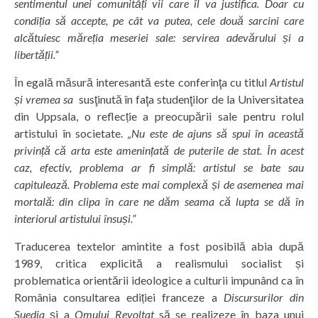
sentimentul unei comunități vii care îl va justifica. Doar cu
condiția să accepte, pe cât va putea, cele două sarcini care
alcătuiesc măreția meseriei sale: servirea adevărului și a
libertății.”
În egală măsură interesantă este conferinţa cu titlul
Artistul
și vremea sa
susţinută în faţa studenţilor de la Universitatea
din Uppsala, o reflecție a preocupării sale pentru rolul
artistului în societate.
„Nu este de ajuns să spui în această
privință că arta este amenințată de puterile de stat. În acest
caz, efectiv, problema ar fi simplă: artistul se bate sau
capitulează. Problema este mai complexă și de asemenea mai
mortală: din clipa în care ne dăm seama că lupta se dă în
interiorul artistului însuși.”
Traducerea textelor amintite a fost posibilă abia după
1989, critica explicită a realismului socialist și
problematica orientării ideologice a culturii impunând ca în
România consultarea ediției franceze a
Discursurilor din
Suedia
și a
Omului Revoltat
să se realizeze în baza unui