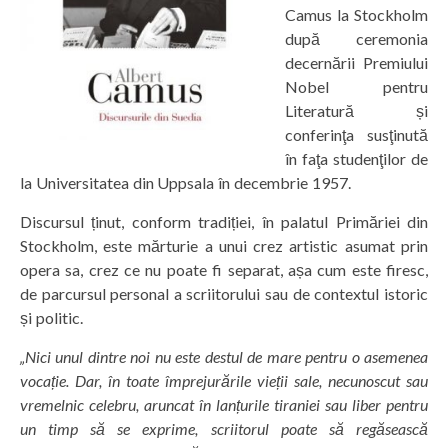
Camus la Stockholm
după ceremonia
decernării Premiului
Nobel pentru
Literatură și
conferinţa susţinută
în faţa studenţilor de
la Universitatea din Uppsala în decembrie 1957.
Discursul ținut, conform tradiției, în palatul Primăriei din
Stockholm, este mărturie a unui crez artistic asumat prin
opera sa, crez ce nu poate fi separat, așa cum este firesc,
de parcursul personal a scriitorului sau de contextul istoric
și politic.
„Nici unul dintre noi nu este destul de mare pentru o asemenea
vocație. Dar, în toate împrejurările vieții sale, necunoscut sau
vremelnic celebru, aruncat în lanțurile tiraniei sau liber pentru
un timp să se exprime, scriitorul poate să regăsească