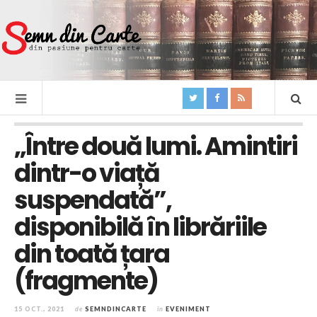
„Între două lumi. Amintiri
dintr-o viață
suspendată”,
disponibilă în librăriile
din toată țara
(fragmente)
15 OCT., 2021
de
SEMNDINCARTE
în
EVENIMENT