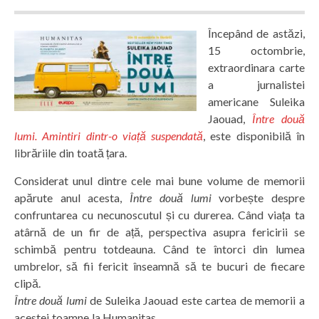
Începând de astăzi,
15 octombrie,
extraordinara carte
a jurnalistei
americane Suleika
Jaouad,
Între două
lumi. Amintiri dintr-o viață suspendată
, este disponibilă în
librăriile din toată țara.
Considerat unul dintre cele mai bune volume de memorii
apărute anul acesta,
Între două lumi
vorbește despre
confruntarea cu necunoscutul și cu durerea. Când viața ta
atârnă de un fir de ață, perspectiva asupra fericirii se
schimbă pentru totdeauna. Când te întorci din lumea
umbrelor, să fii fericit înseamnă să te bucuri de fiecare
clipă.
Între două lumi
de Suleika Jaouad este cartea de memorii a
acestei toamne la Humanitas.