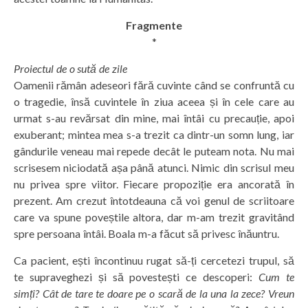
Fragmente
*
Proiectul de o sută de zile
Oamenii rămân adeseori fără cuvinte când se confruntă cu
o tragedie, însă cuvintele în ziua aceea și în cele care au
urmat s-au revărsat din mine, mai întâi cu precauție, apoi
exuberant; mintea mea s-a trezit ca dintr-un somn lung, iar
gândurile veneau mai repede decât le puteam nota. Nu mai
scrisesem niciodată așa până atunci. Nimic din scrisul meu
nu privea spre viitor. Fiecare propoziție era ancorată în
prezent. Am crezut întotdeauna că voi genul de scriitoare
care va spune poveștile altora, dar m-am trezit gravitând
spre persoana întâi. Boala m-a făcut să privesc înăuntru.
Ca pacient, ești încontinuu rugat să-ți cercetezi trupul, să
te supraveghezi și să povestești ce descoperi:
Cum te
simți? Cât de tare te doare pe o scară de la una la zece? Vreun