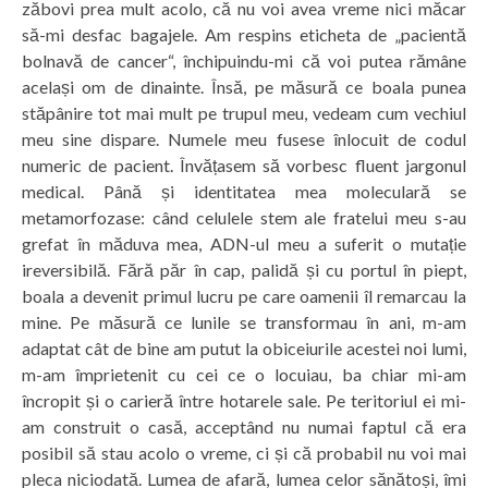
zăbovi prea mult acolo, că nu voi avea vreme nici măcar
să-mi desfac bagajele. Am respins eticheta de „pacientă
bolnavă de cancer“, închipuindu-mi că voi putea rămâne
același om de dinainte. Însă, pe măsură ce boala punea
stăpânire tot mai mult pe trupul meu, vedeam cum vechiul
meu sine dispare. Numele meu fusese înlocuit de codul
numeric de pacient. Învățasem să vorbesc fluent jargonul
medical. Până și identitatea mea moleculară se
metamorfozase: când celulele stem ale fratelui meu s-au
grefat în măduva mea, ADN-ul meu a suferit o mutație
ireversibilă. Fără păr în cap, palidă și cu portul în piept,
boala a devenit primul lucru pe care oamenii îl remarcau la
mine. Pe măsură ce lunile se transformau în ani, m-am
adaptat cât de bine am putut la obiceiurile acestei noi lumi,
m-am împrietenit cu cei ce o locuiau, ba chiar mi-am
încropit și o carieră între hotarele sale. Pe teritoriul ei mi-
am construit o casă, acceptând nu numai faptul că era
posibil să stau acolo o vreme, ci și că probabil nu voi mai
pleca niciodată. Lumea de afară, lumea celor sănătoși, îmi