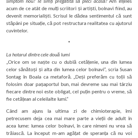
simptom nou? Te simți pregătită să pleci acasă?
Am înțeles
acum de ce atât de mulți scriitori și artiști, bolnavi fiind, au
devenit memorialiști. Scrisul le dădea sentimentul că sunt
stăpâni pe situație, că pot restructura realitatea cu ajutorul
cuvintelor.
*
La hotarul dintre cele două lumi
„Orice om se naște cu o dublă cetățenie, una din lumea
celor sănătoși și alta din lumea celor bolnavi“, scria Susan
Sontag în Boala ca metaforă. „Deși preferăm cu toții să
folosim doar pașaportul bun, mai devreme sau mai târziu
fiecare dintre noi este obligat, cel puțin pentru o vreme, să
fie cetățean al celeilalte lumi.“
Când am ajuns la ultima zi de chimioterapie, îmi
petrecusem deja cea mai mare parte a vieții de adult în
acea lume: lumea celor bolnavi, în care nimeni nu vrea să
trăiască. La început m-am agățat de speranța că nu voi