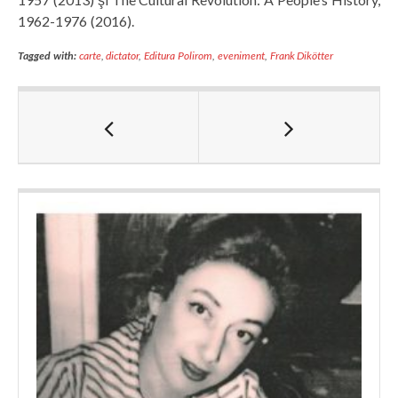
1962-1976 (2016).
Tagged with:
carte
,
dictator
,
Editura Polirom
,
eveniment
,
Frank Dikötter