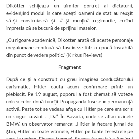
Dikötter schiţează un uimitor portret al dictaturii,
evidenţiind modul în care aceşti oameni de stat au reuşit
să-şi construiască şi să-şi menţină regimurile, creînd
impresia că se bucură de sprijinul maselor.
„Cu rigoare academică, Dikötter arată că aceste personaje
megalomane continuă să fascineze într-o epocă instabilă
din punct de vedere politic.” (Kirkus Reviews)
Fragment
După ce şi a construit cu greu imaginea conducătorului
carismatic, Hitler căuta acum confirmare printr un
plebiscit. Pe 19 august, poporul a fost chemat să voteze
unirea celor două funcţii. Propaganda fusese în permanenţă
activă. Peste tot se vedeau afişe cu Hitler pe care era scris
un singur cuvânt : „Da”. În Bavaria, unde se aflau uzinele
BMW, un observator remarca: „Hitler la fiecare jurnal de
ştiri, Hitler în toate vitrinele, Hitler pe toate ferestrele pe
care le vedem. Fiecare tramvai, fiecare fereastră a fiecărui