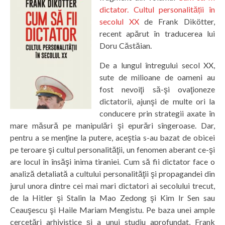
dictator. Cultul personalității în
secolul XX
de Frank Dikötter,
recent apărut în traducerea lui
Doru Căstăian.
De a lungul întregului secol XX,
sute de milioane de oameni au
fost nevoiţi să-şi ovaţioneze
dictatorii, ajunşi de multe ori la
conducere prin strategii axate în
mare măsură pe manipulări şi epurări sîngeroase. Dar,
pentru a se menţine la putere, aceştia s-au bazat de obicei
pe teroare şi cultul personalităţii, un fenomen aberant ce-şi
are locul în însăşi inima tiraniei. Cum să fii dictator face o
analiză detaliată a cultului personalităţii şi propagandei din
jurul unora dintre cei mai mari dictatori ai secolului trecut,
de la Hitler şi Stalin la Mao Zedong şi Kim Ir Sen sau
Ceauşescu şi Haile Mariam Mengistu. Pe baza unei ample
cercetări arhivistice şi a unui studiu aprofundat, Frank