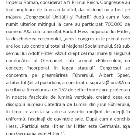
Imperiu Roman, considerat a fi Primul Reich. Congresele au
luat amploare de la un an la altul, dar niciunul nu a fost pe
măsura „Congresului Unităţii şi Puterii”, după cum a fost
numit ulterior mitingul la care au participat 700.000 de
oameni. Aşa cum a anunţat Rudolf Hess, adjunctul lui Hitler,
la deschiderea ceremoniei, „acest congres este primul care
are loc sub controlul total al Naţional Socialismului. Stă sub
semnul lui Adolf Hitler văzut drept cel mai mare şi singurul
conducător al Germaniei, sub semnul «Führerului», un
concept încorporat în legea statului”. Congresul se
concentra pe preamărirea Führerului. Albert Speer,
arhitectul şef al partidului, a construit o suprafaţă uriaşă cu
o tribună înconjurată de 152 de reflectoare care proiectau
în noapte fascicule de lumină verticale, creând ceea ce
discipolii numeau Catedrala de Lumini din jurul Führerului,
în timp ce acesta se adresa vastelor mulţimi de adepţi în
uniformă, fascinaţi de cuvintele sale. După cum a conchis
Hess, „Partidul este Hitler, iar Hitler este Germania, aşa
cum Germania este Hitler !”.