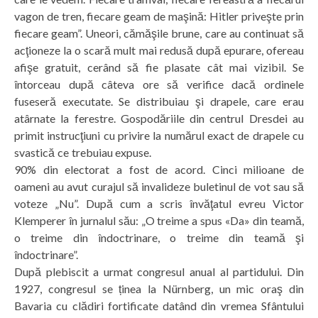
vagon de tren, fiecare geam de maşină: Hitler priveşte prin
fiecare geam”. Uneori, cămăşile brune, care au continuat să
acţioneze la o scară mult mai redusă după epurare, ofereau
afişe gratuit, cerând să fie plasate cât mai vizibil. Se
întorceau după câteva ore să verifice dacă ordinele
fuseseră executate. Se distribuiau şi drapele, care erau
atârnate la ferestre. Gospodăriile din centrul Dresdei au
primit instrucţiuni cu privire la numărul exact de drapele cu
svastică ce trebuiau expuse.
90% din electorat a fost de acord. Cinci milioane de
oameni au avut curajul să invalideze buletinul de vot sau să
voteze „Nu”. După cum a scris învăţatul evreu Victor
Klemperer în jurnalul său: „O treime a spus «Da» din teamă,
o treime din îndoctrinare, o treime din teamă şi
îndoctrinare”.
După plebiscit a urmat congresul anual al partidului. Din
1927, congresul se ținea la Nürnberg, un mic oraş din
Bavaria cu clădiri fortificate datând din vremea Sfântului