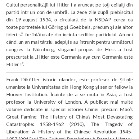
Cultul personalităţii lui Hitler i a aruncat pe toţi ceilalţi din
partid într un con de umbră. La zece zile după plebiscitul
din 19 august 1934, o circulară de la NSDAP cerea ca
toate portretele lui Göring şi Goebbels, precum şi ale altor
lideri să fie înlăturate din incinta sediilor partidului. Atunci
când, un an mai târziu, adepţii s au întrunit pentru următorul
congres la Nürnberg, sloganul propus de Hess a fost
prescurtat la „Hitler este Germania aşa cum Germania este
Hitler !”.
Frank Dikötter, istoric olandez, este profesor de ştiinţe
umaniste la Universitatea din Hong Kong şi senior fellow la
Hoover Institution. Înainte de a se muta în Asia, a fost
profesor la University of London. A publicat mai multe
volume dedicate în special istoriei Chinei, precum Mao’s
Great Famine: The History of China’s Most Devastating
Catastrophe: 1958-1962 (2010), The Tragedy of
Liberation: A History of the Chinese Revolution, 1945-
1957 (2013) şi The Cultural Revolution: A People’s History,