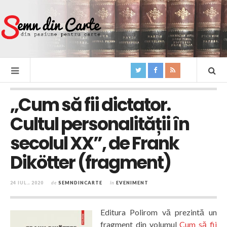
„Cum să fii dictator.
Cultul personalității în
secolul XX”, de Frank
Dikötter (fragment)
24 IUL., 2020
de
SEMNDINCARTE
în
EVENIMENT
Editura Polirom vă prezintă un
fragment din volumul
Cum să fii