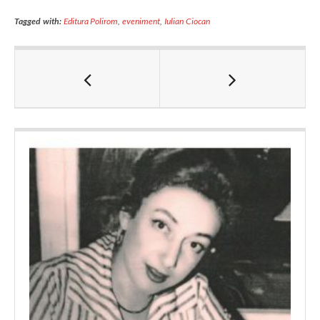
Tagged with:
Editura Polirom
,
eveniment
,
Iulian Ciocan