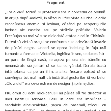
Fragment
„Era o vară toridă și profesorul era în concediu de odihnă.
În arșița după-amiezii, în văzduhul fierbinte al urbei, ciorile
croncăneau anemic și leșinau, căzând pe acoperișurile
încinse ale caselor sau pe străzile prăfuite. Valeriu
Frecăuțan nu mai văzuse niciodată atâtea ciori în Chișinău.
Puteai să zici că orașul se confrunta cu o adevărată invazie
de păsări negre. Uneori se oprea îndelung în fața ușii
turnante a farmaciei Victorița, înghițea în sec, se ducea într-
un parc de lângă casă, se așeza pe una din băncile cu
nenumărate scrijelituri și se lua cu gândul. Derula toată
întâmplarea ca pe un film, analiza fiecare episod și se
convingea tot mai mult că îndărătul gesturilor și vorbelor
„Clovnului“ era ceva extrem de nesigur și primejdios.
Nu, omul cu ochi mici-cenușii nu părea să fie director al
unei instituții serioase. Felul în care era îmbrăcat –
sandalele albe-scâlciate, șapca de baseball, tricoul cu
imprimeu AC/DC – te ducea cu gândul mai curând la un