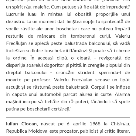
un spirit rău, malefic. Cum putuse să fie atât de imprudent?
Lucrurile luau, în mintea lui obosită, proporțiile unui
dezastru. La un moment dat, liniștea nopții fu spintecată de
vocile răstite ale unor boschetari care nu puteau împărți
resturile de mâncare din tomberonul curții. Valeriu
Frecăuțan se aplecă peste balustrada balconului, să vadă
încleștarea dintre boschetarii flămânzi și poate să-i cheme
la ordine. În aceeași clipă, o cioară – revigorată de
dispariția soarelui dogoritor și pitită în crengile plopului din
dreptul balconului – croncăni strident, speriindu-l de
moarte pe profesor. Valeriu Frecăuțan scoase un țipăt
ascuțit și se răsturnă peste balustradă. Corpul i se înfipse
în capota unui automobil parcat aiurea în curte. Alarma
mașinii începu să behăie din răsputeri, făcându-i să spele
putina pe boschetarii certăreți.”
Iulian Ciocan
, născut pe 6 aprilie 1968 la Chișinău,
Republica Moldova, este prozator, publicist și critic literar.