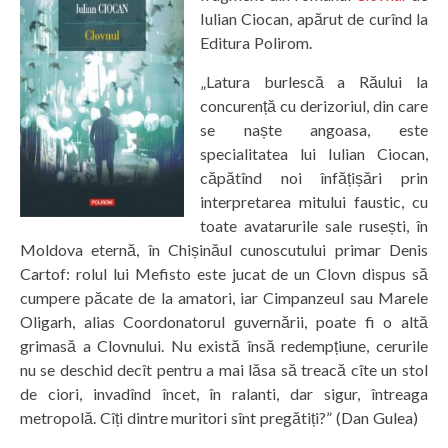
Iulian Ciocan, apărut de curînd la
Editura Polirom.
„Latura burlescă a Răului la
concurență cu derizoriul, din care
se naște angoasa, este
specialitatea lui Iulian Ciocan,
căpătînd noi înfățișări prin
interpretarea mitului faustic, cu
toate avatarurile sale rusești, în
Moldova eternă, în Chișinăul cunoscutului primar Denis
Cartof: rolul lui Mefisto este jucat de un Clovn dispus să
cumpere păcate de la amatori, iar Cimpanzeul sau Marele
Oligarh, alias Coordonatorul guvernării, poate fi o altă
grimasă a Clovnului. Nu există însă redempțiune, cerurile
nu se deschid decît pentru a mai lăsa să treacă cîte un stol
de ciori, invadînd încet, în ralanti, dar sigur, întreaga
metropolă. Cîți dintre muritori sînt pregătiți?” (Dan Gulea)