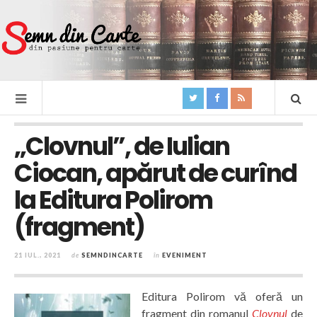
„Clovnul”, de Iulian
Ciocan, apărut de curînd
la Editura Polirom
(fragment)
21 IUL., 2021
de
SEMNDINCARTE
în
EVENIMENT
Editura Polirom vă oferă un
fragment din romanul
Clovnul
de