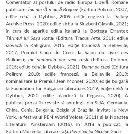
Comentator al postului de radio Europa Liberă. Romane
publicate:
Înainte să moară Brejnev
(Editura Polirom, 2007;
ediție cehă la Dybbuk, 2009; ediție engleză la Dalkey
Archive Press, 2020; ediție sîrbă la Sluzbeni Glasnik, 2021;
în curs de apariție ediția italiană la Bottega Errante);
Tărîmul lui Sașa Kozak
(Editura Tracus Arte, 2011; ediție
slovacă la Kalligram, 2015; ediție franceză la Belleville,
2017, Premiul Coup du Cœur la Salon du Livre des
Balkans);
Iar dimineața vor veni rușii
(Editura Polirom,
2015; ediție cehă la Dybbuk, 2021),
Dama de cupă
(Editura
Polirom, 2018; ediție franceză la Belleville, 2019;
nominalizare la Premiul Jean Monnet, 2020; ediție bulgară
la Foundation for Bulgarian Literature, 2019; ediție cehă la
Dybbuk, 2020; ediție olandeză la Pegasus, 2020). A
publicat proză în reviste și antologii din SUA, Germania,
China, Cehia, Bulgaria, Belgia și Brazilia. Invitat la New
York, la festivalul PEN World Voices (2011) și la Noaptea
Literaturii, Amsterdam (2016). În 2018 a publicat, la
Editura Muzeelor Literare Iași,
Povestea lui Nicolae Gane
.