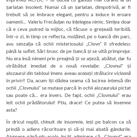
șarlatan insolent. Numai că un șarlatan, dimpotrivă, ar fi
trebuit să se îmbrace elegant, pentru a induce în eroare
oamenii… Valeriu Frecăuțan nu înțelegea nimic. Simțea doar
că e ceva putred la mijloc, că făcuse o greșeală teribilă.
Într-o zi, în timp ce reflecta, moțăind, pe o bancă din parc,
avu senzația că ochii misteriosului „Clovn“ îl sfredelesc
până la suflet. Sări brusc de pe bancă și se uită primprejur.
Nu era însă nimeni prin preajmă și se așeză, abătut, dar fu
străbătut imediat de o nouă revelație: „Clovnul“ și
alozaurul din tabloul imens aveau
aceeași strălucire vicleană
în priviri
! Da, acum își dădea seama că lucirea intensă din
ochii „Clovnului“ se mutase parcă în ochii alozaurului pictat
sau poate că… era invers. De fapt, ochii „Clovnului“ erau
leit ochii prădătorului! Ptiu, drace! Ce putea să însemne
asta?
În dricul nopții, chinuit de insomnie, ieși pe balcon ca să
prindă o adiere răcoritoare și să-și mai abată gândurile.
Ajunsese până-ntr-acolo încât admisese că „Clovnul“ era