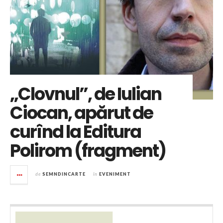
„Clovnul”, de Iulian
Ciocan, apărut de
curînd la Editura
Polirom (fragment)
de
SEMNDINCARTE
în
EVENIMENT