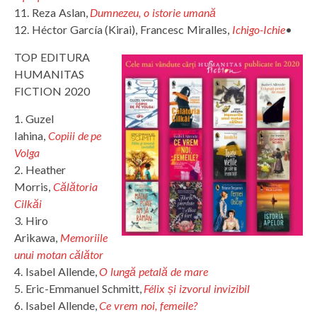
11. Reza Aslan,
Dumnezeu, o istorie umană
12. Héctor García (Kirai), Francesc Miralles,
Ichigo-Ichie
•
TOP EDITURA
HUMANITAS
FICTION 2020
1. Guzel
Iahina,
Copiii de pe
Volga
2. Heather
Morris,
Călătoria
Cilkăi
3. Hiro
Arikawa,
Memoriile
unui motan călător
4. Isabel Allende,
O lungă petală de mare
5. Eric-Emmanuel Schmitt,
Félix și izvorul invizibil
6. Isabel Allende,
Ce vrem noi, femeile?