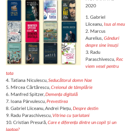
2020
1. Gabriel
Liiceanu,
Isus al meu
2. Marcus
Aurelius,
Gânduri
despre sine însuși
3. Radu
Paraschivescu,
Rec
viem vesel pentru
tata
4. Tatiana Niculescu,
Seducătorul domn Nae
5. Mircea Cărtărescu,
Creionul de tâmplărie
6. Manfred Spitzer,
Demența digitală
7. Ioana Pârvulescu,
Prevestirea
8. Gabriel Liiceanu, Andrei Pleșu,
Despre destin
9. Radu Paraschivescu,
Vitrina cu șarlatani
10. Cristian Presură,
Care e diferența dintre un copil și un
laptop?