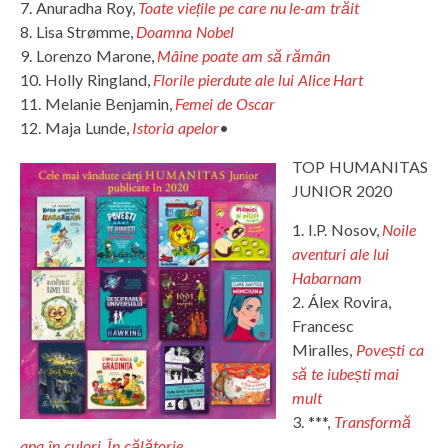
7. Anuradha Roy,
Toate viețile pe care nu le-am trăit
8. Lisa Strømme,
Doamna Nobel
9. Lorenzo Marone,
Mâine poate am să rămân
10. Holly Ringland,
Florile pierdute ale lui Alice Hart
11. Melanie Benjamin,
Femei de Oscar
12. Maja Lunde,
Istoria apelor
•
TOP HUMANITAS
JUNIOR 2020
1. I.P. Nosov,
Noile
aventuri ale lui
Habarnam
2. Álex Rovira,
Francesc
Miralles,
Povești ca
să te iubești mai
mult
3. ***,
Transformă
apa în culori. În călătorie