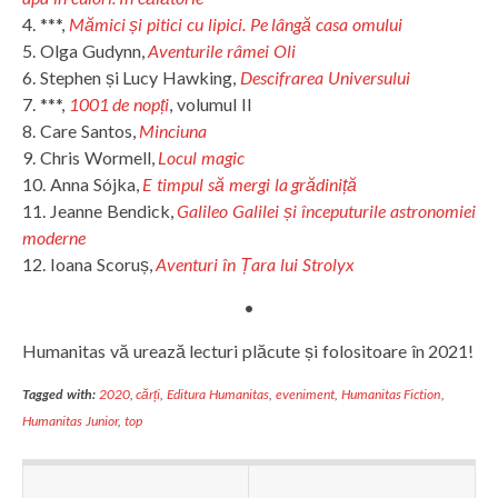
4. ***,
Mămici și pitici cu lipici. Pe lângă casa omului
5. Olga Gudynn,
Aventurile râmei Oli
6. Stephen și Lucy Hawking,
Descifrarea Universului
7. ***,
1001 de nopți
, volumul II
8. Care Santos,
Minciuna
9. Chris Wormell,
Locul magic
10. Anna Sójka,
E timpul să mergi la grădiniță
11. Jeanne Bendick,
Galileo Galilei și începuturile astronomiei
moderne
12. Ioana Scoruș,
Aventuri în Țara lui Strolyx
•
Humanitas vă urează lecturi plăcute și folositoare în 2021!
Tagged with:
2020
,
cărți
,
Editura Humanitas
,
eveniment
,
Humanitas Fiction
,
Humanitas Junior
,
top