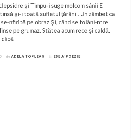
clepsidre şi Timpu-i suge molcom sânii E
insă şi-i toată sufletul ţărânii. Un zâmbet ca
 se-nfiripă pe obraz Şi, când se tolăni-ntre
elinse pe grumaz. Stătea acum rece şi caldă,
 clipă
0
de
ADELA TOPLEAN
în
ESEU/ POEZIE