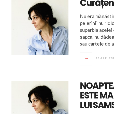
Curățen
Nu era mănăstire
pelerinii nu ridi
superbia acelei 
șapca, nu dădea
sau cartele de a
15 APR. 20
NOAPTEA 
ESTE MA
LUI SA