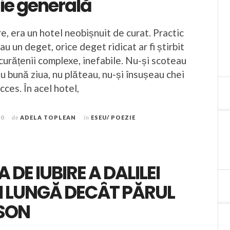
ie generală
, era un hotel neobișnuit de curat. Practic
cau un deget, orice deget ridicat ar fi știrbit
curățenii complexe, inefabile. Nu-și scoteau
u bună ziua, nu plăteau, nu-și însușeau chei
cces. În acel hotel,
20
de
ADELA TOPLEAN
în
ESEU/ POEZIE
DE IUBIRE A DALILEI
I LUNGĂ DECÂT PĂRUL
MSON