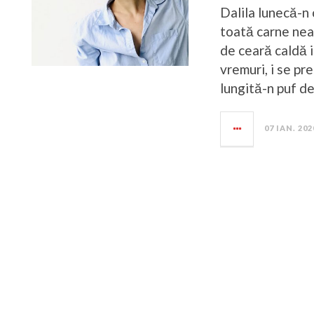
Dalila lunecă-n 
toată carne neat
de ceară caldă i
vremuri, i se pr
lungită-n puf de
07 IAN. 202